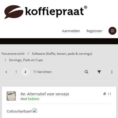
Alternatief voor sensejo
Aanmelden
Registreer
Forumoverzicht
Software (Koffie, bonen, pads & servings)
Servings, Pads en Cups
1
2
11 berichten
Re: Alternatief voor sensejo
11
door
bobbee
Cultuurbarbaar!