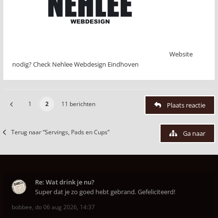
Website
nodig? Check Nehlee Webdesign Eindhoven
1
2
11 berichten
Plaats reactie
Terug naar “Servings, Pads en Cups”
Ga naar
Re: Wat drink je nu?
Super dat je zo goed hebt gebrand. Gefeliciteerd!
bobbee
,
do 06 aug 2026, 14:37