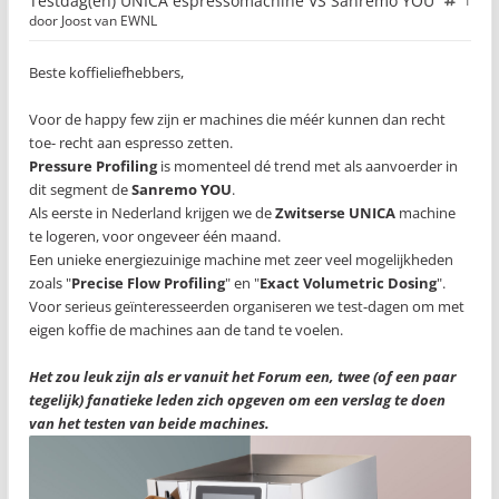
Testdag(en) UNICA espressomachine VS Sanremo YOU
1
door
Joost van EWNL
Beste koffieliefhebbers,
Voor de happy few zijn er machines die méér kunnen dan recht
toe- recht aan espresso zetten.
Pressure Profiling
is momenteel dé trend met als aanvoerder in
dit segment de
Sanremo YOU
.
Als eerste in Nederland krijgen we de
Zwitserse UNICA
machine
te logeren, voor ongeveer één maand.
Een unieke energiezuinige machine met zeer veel mogelijkheden
zoals "
Precise Flow Profiling
" en "
Exact Volumetric Dosing
".
Voor serieus geïnteresseerden organiseren we test-dagen om met
eigen koffie de machines aan de tand te voelen.
Het zou leuk zijn als er vanuit het Forum een, twee (of een paar
tegelijk) fanatieke leden zich opgeven om een verslag te doen
van het testen van beide machines.