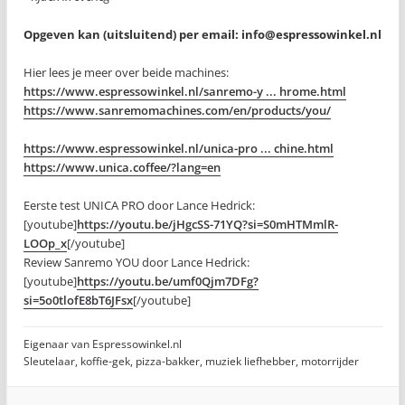
Opgeven kan (uitsluitend) per email:
info@espressowinkel.nl
Hier lees je meer over beide machines:
https://www.espressowinkel.nl/sanremo-y ... hrome.html
https://www.sanremomachines.com/en/products/you/
https://www.espressowinkel.nl/unica-pro ... chine.html
https://www.unica.coffee/?lang=en
Eerste test UNICA PRO door Lance Hedrick:
[youtube]
https://youtu.be/jHgcSS-71YQ?si=S0mHTMmlR-
LOOp_x
[/youtube]
Review Sanremo YOU door Lance Hedrick:
[youtube]
https://youtu.be/umf0Qjm7DFg?
si=5o0tlofE8bT6JFsx
[/youtube]
Eigenaar van Espressowinkel.nl
Sleutelaar, koffie-gek, pizza-bakker, muziek liefhebber, motorrijder