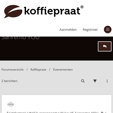
Testdag(en) UNICA espressomachine VS
Aanmelden
Registreer
Sanremo YOU
Forumoverzicht
Koffiepraat
Evenementen
2 berichten