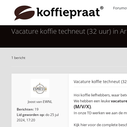
Forumov
Vacature koffie techneut (32 uur) in 
1 bericht
Vacature koffie techneut (3
Hoi koffie liefhebbers, waar be
We hebben een leuke
vacatur
Joost van EWNL
(M/V/X)
.
Berichten:
19
In onze TD werken we aan de mo
Lid geworden op:
do 25 jul
2024, 17:20
Kijk hier voor de complete besch