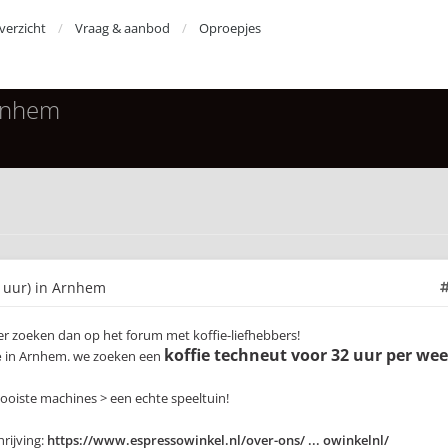
erzicht
Vraag & aanbod
Oproepjes
Arnhem
2 uur) in Arnhem
ter zoeken dan op het forum met koffie-liefhebbers!
koffie techneut voor 32 uur per we
e
in Arnhem. we zoeken een
oiste machines > een echte speeltuin!
rijving:
https://www.espressowinkel.nl/over-ons/ ... owinkelnl/