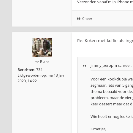
Verzonden vanaf mijn iPhone m
Citeer
Re: Koken met koffie als ing
mr Blanc
jimmy_zeropm
schreef:
Berichten:
734
Lid geworden op:
ma 13 jan
Voor een kookclubje waa
2020, 14:22
zegmaar. Iets van 5 gan
thema bepaald voor deze
probleem, maar de vier 
keer dessert maar dat 
Wie heeft er nog leuke i
Groetjes,