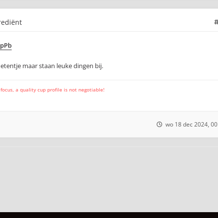
rediënt
EpPb
 etentje maar staan leuke dingen bij.
cus, a quality cup profile is not negotiable!
wo 18 dec 2024, 00