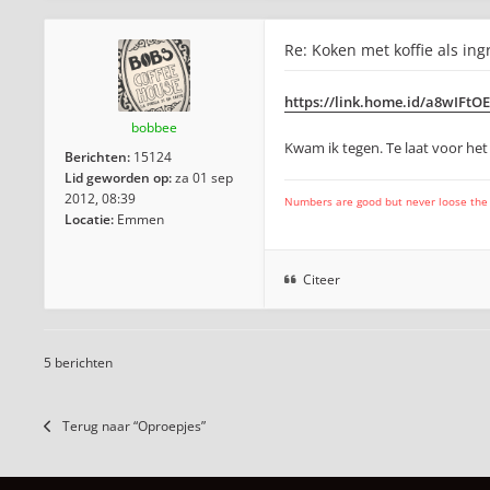
Re: Koken met koffie als ing
https://link.home.id/a8wIFtO
bobbee
Kwam ik tegen. Te laat voor het
Berichten:
15124
Lid geworden op:
za 01 sep
2012, 08:39
Numbers are good but never loose the fo
Locatie:
Emmen
Citeer
5 berichten
Terug naar “Oproepjes”