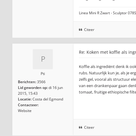
Linea Mini R Zwart - Sculptor 078S
Citeer
Re: Koken met koffie als ing
Koffie als ingrediënt denk ik oo
rubs. Natuurlijk kun je, als je 
Pti
zelfs gel, vooral als structuur 
Berichten:
3566
van een drankenpaar gaan denken
Lid geworden op:
di 16 jun
tomaat, fruitige ethiopische filt
2015, 15:43
Locatie:
Costa del Egmond
Contacteer:
Website
Citeer