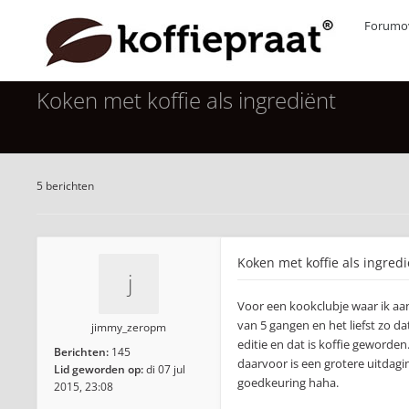
Forumov
Koken met koffie als ingrediënt
5 berichten
Koken met koffie als ingredi
Voor een kookclubje waar ik aa
van 5 gangen en het liefst zo 
jimmy_zeropm
editie en dat is koffie geworde
Berichten:
145
daarvoor is een grotere uitdagi
Lid geworden op:
di 07 jul
goedkeuring haha.
2015, 23:08