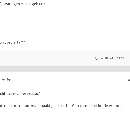
f ervaringen op dit gebied?
n Specialita **
zo 06 okt 2024, 21
rediënt
ili-con- ... -espresso/
rd, maar mijn buurman maakt geniale chili Con carne met koffie erdoor.