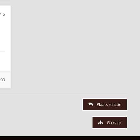
5
:03
Plaats reactie
Ga naar