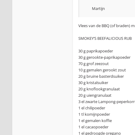
Martijn
Vlees van de BBQ (of braden) met
SMOKEY’S BEEFALICIOUS RUB
30 g paprikapoeder
30 g gerookte-paprikapoeder
70 g grof zeezout
10 g gemalen gerookt zout
20 g bruine basterdsuiker
30 g kristalsuiker
20 g knoflookgranulaat
20 g uiengranulaat
3 el zwarte Lampong-peperkorr
1 el chilipoeder
1 tl komijnpoeder
1 el gemalen koffie
1 el cacaopoeder
1 el gedroogde oregano