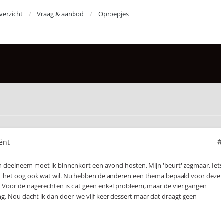
erzicht
Vraag & aanbod
Oproepjes
ënt
n deelneem moet ik binnenkort een avond hosten. Mijn 'beurt' zegmaar. Iet
dat het oog ook wat wil. Nu hebben de anderen een thema bepaald voor deze
n. Voor de nagerechten is dat geen enkel probleem, maar de vier gangen
ng. Nou dacht ik dan doen we vijf keer dessert maar dat draagt geen