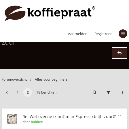
Wat overzie ik nu? mijn Espresso blijft
Aanmelden
Registreer
zuur
Forumoverzicht
Alles voor beginners
1
2
18 berichten
Re: Wat overzie ik nu? mijn Espresso blijft zuur
11
door
bobbee