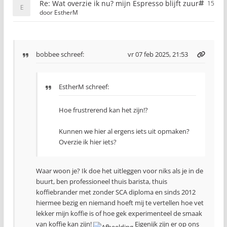
Re: Wat overzie ik nu? mijn Espresso blijft zuur
15
door
EstherM
bobbee
schreef:
vr 07 feb 2025, 21:53
EstherM schreef:
Hoe frustrerend kan het zijn!?
Kunnen we hier al ergens iets uit opmaken?
Overzie ik hier iets?
Waar woon je? Ik doe het uitleggen voor niks als je in de
buurt, ben professioneel thuis barista, thuis
koffiebrander met zonder SCA diploma en sinds 2012
hiermee bezig en niemand hoeft mij te vertellen hoe vet
lekker mijn koffie is of hoe gek experimenteel de smaak
van koffie kan zijn!
Eigenijk zijn er op ons