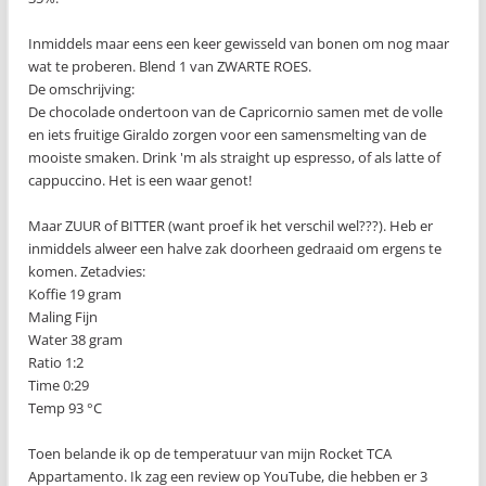
Inmiddels maar eens een keer gewisseld van bonen om nog maar
wat te proberen. Blend 1 van ZWARTE ROES.
De omschrijving:
De chocolade ondertoon van de Capricornio samen met de volle
en iets fruitige Giraldo zorgen voor een samensmelting van de
mooiste smaken. Drink 'm als straight up espresso, of als latte of
cappuccino. Het is een waar genot!
Maar ZUUR of BITTER (want proef ik het verschil wel???). Heb er
inmiddels alweer een halve zak doorheen gedraaid om ergens te
komen. Zetadvies:
Koffie 19 gram
Maling Fijn
Water 38 gram
Ratio 1:2
Time 0:29
Temp 93 °C
Toen belande ik op de temperatuur van mijn Rocket TCA
Appartamento. Ik zag een review op YouTube, die hebben er 3