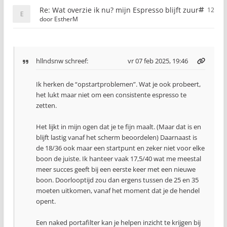
Re: Wat overzie ik nu? mijn Espresso blijft zuur
12
door
EstherM
hllndsnw
schreef:
vr 07 feb 2025, 19:46
Ik herken de “opstartproblemen”. Wat je ook probeert,
het lukt maar niet om een consistente espresso te
zetten.
Het lijkt in mijn ogen dat je te fijn maalt. (Maar dat is en
blijft lastig vanaf het scherm beoordelen) Daarnaast is
de 18/36 ook maar een startpunt en zeker niet voor elke
boon de juiste. Ik hanteer vaak 17,5/40 wat me meestal
meer succes geeft bij een eerste keer met een nieuwe
boon. Doorlooptijd zou dan ergens tussen de 25 en 35
moeten uitkomen, vanaf het moment dat je de hendel
opent.
Een naked portafilter kan je helpen inzicht te krijgen bij