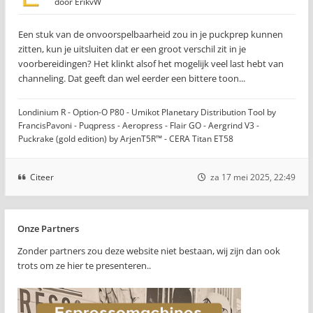
door
ErikvW
Een stuk van de onvoorspelbaarheid zou in je puckprep kunnen
zitten, kun je uitsluiten dat er een groot verschil zit in je
voorbereidingen? Het klinkt alsof het mogelijk veel last hebt van
channeling. Dat geeft dan wel eerder een bittere toon...
Londinium R - Option-O P80 - Umikot Planetary Distribution Tool by
FrancisPavoni - Puqpress - Aeropress - Flair GO - Aergrind V3 -
Puckrake (gold edition) by ArjenT5R™ - CERA Titan ET58
Citeer
za 17 mei 2025, 22:49
Onze Partners
Zonder partners zou deze website niet bestaan, wij zijn dan ook
trots om ze hier te presenteren..