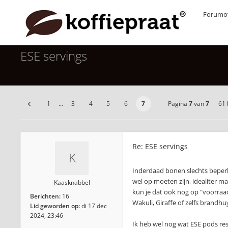
Forumov
ESE servings
1
…
3
4
5
6
7
Pagina
7
van
7
61 
Re: ESE servings
Inderdaad bonen slechts beper
wel op moeten zijn, idealiter 
Kaasknabbel
kun je dat ook nog op "voorra
Berichten:
16
Wakuli, Giraffe of zelfs brandhuy
Lid geworden op:
di 17 dec
2024, 23:46
Ik heb wel nog wat ESE pods res