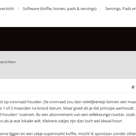
erzicht
Software (Koffie, bonen, pads & servings)
Servings, Pads e
berichten
kt op voorraad houden. De voorraad zou dan redelijkerwijs binnen een ma
max 1 of 2 maanden na brand datum. Maar goed als je dat principe aanhoudt,
ad houden" noemen. Bv een abonnement van een willekeurige roaster, zoals
s als je wat lokaler wilt. Kleinere zakjes zijn dan toch wel ideaal hoor!
erve liggen en een zakje supermarkt koffie, mocht ik spontaan zonder zitte