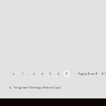
1
…
3
4
5
6
7
Pagina
7
van
7
61 
Terug naar “Servings, Pads en Cups”