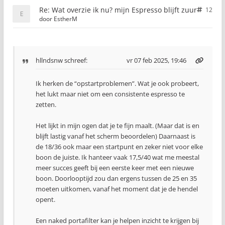
Re: Wat overzie ik nu? mijn Espresso blijft zuur
12
door
EstherM
hllndsnw
schreef:
vr 07 feb 2025, 19:46
Ik herken de “opstartproblemen”. Wat je ook probeert,
het lukt maar niet om een consistente espresso te
zetten.
Het lijkt in mijn ogen dat je te fijn maalt. (Maar dat is en
blijft lastig vanaf het scherm beoordelen) Daarnaast is
de 18/36 ook maar een startpunt en zeker niet voor elke
boon de juiste. Ik hanteer vaak 17,5/40 wat me meestal
meer succes geeft bij een eerste keer met een nieuwe
boon. Doorlooptijd zou dan ergens tussen de 25 en 35
moeten uitkomen, vanaf het moment dat je de hendel
opent.
Een naked portafilter kan je helpen inzicht te krijgen bij