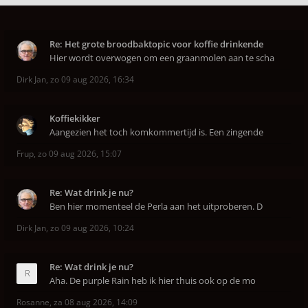
Re: Het grote broodbaktopic voor koffie drinkende
Hier wordt overwogen om een graanmolen aan te scha
Dirk Jan
,
zo 09 aug 2026, 16:34
Koffiekikker
Aangezien het toch komkommertijd is. Een zingende
Frup
,
zo 09 aug 2026, 15:07
Re: Wat drink je nu?
Ben hier momenteel de Perla aan het uitproberen. D
Dirk Jan
,
zo 09 aug 2026, 10:24
Re: Wat drink je nu?
Aha. De purple Rain heb ik hier thuis ook op de mo
Rosanne
,
za 08 aug 2026, 14:09