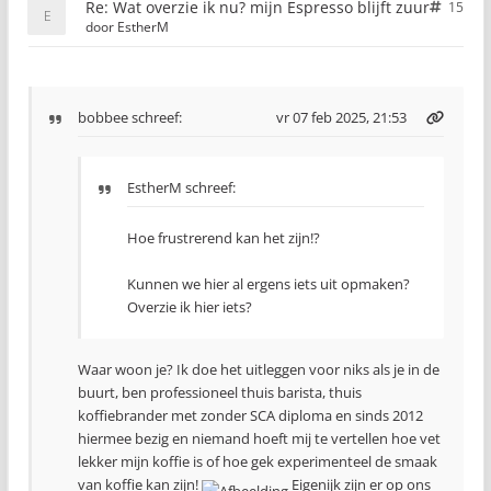
Re: Wat overzie ik nu? mijn Espresso blijft zuur
15
door
EstherM
bobbee
schreef:
vr 07 feb 2025, 21:53
EstherM schreef:
Hoe frustrerend kan het zijn!?
Kunnen we hier al ergens iets uit opmaken?
Overzie ik hier iets?
Waar woon je? Ik doe het uitleggen voor niks als je in de
buurt, ben professioneel thuis barista, thuis
koffiebrander met zonder SCA diploma en sinds 2012
hiermee bezig en niemand hoeft mij te vertellen hoe vet
lekker mijn koffie is of hoe gek experimenteel de smaak
van koffie kan zijn!
Eigenijk zijn er op ons