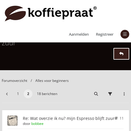
Wat overzie ik nu? mijn Espresso blijft
Aanmelden
Registreer
zuur
Forumoverzicht
Alles voor beginners
1
2
18 berichten
Re: Wat overzie ik nu? mijn Espresso blijft zuur
11
door
bobbee