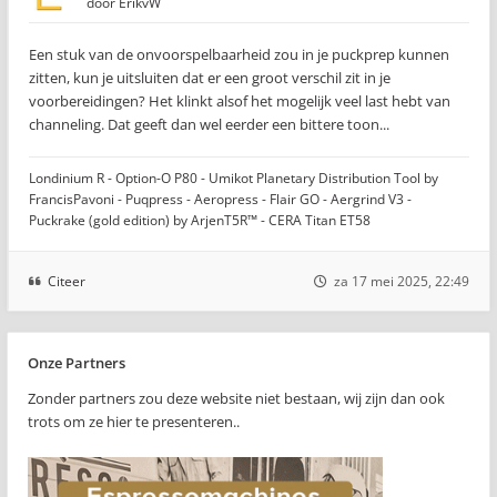
door
ErikvW
Een stuk van de onvoorspelbaarheid zou in je puckprep kunnen
zitten, kun je uitsluiten dat er een groot verschil zit in je
voorbereidingen? Het klinkt alsof het mogelijk veel last hebt van
channeling. Dat geeft dan wel eerder een bittere toon...
Londinium R - Option-O P80 - Umikot Planetary Distribution Tool by
FrancisPavoni - Puqpress - Aeropress - Flair GO - Aergrind V3 -
Puckrake (gold edition) by ArjenT5R™ - CERA Titan ET58
Citeer
za 17 mei 2025, 22:49
Onze Partners
Zonder partners zou deze website niet bestaan, wij zijn dan ook
trots om ze hier te presenteren..