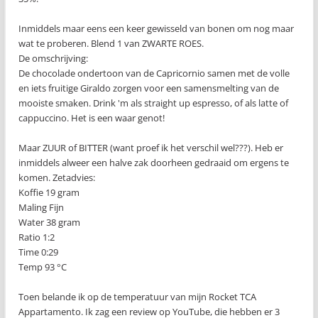
Inmiddels maar eens een keer gewisseld van bonen om nog maar
wat te proberen. Blend 1 van ZWARTE ROES.
De omschrijving:
De chocolade ondertoon van de Capricornio samen met de volle
en iets fruitige Giraldo zorgen voor een samensmelting van de
mooiste smaken. Drink 'm als straight up espresso, of als latte of
cappuccino. Het is een waar genot!
Maar ZUUR of BITTER (want proef ik het verschil wel???). Heb er
inmiddels alweer een halve zak doorheen gedraaid om ergens te
komen. Zetadvies:
Koffie 19 gram
Maling Fijn
Water 38 gram
Ratio 1:2
Time 0:29
Temp 93 °C
Toen belande ik op de temperatuur van mijn Rocket TCA
Appartamento. Ik zag een review op YouTube, die hebben er 3