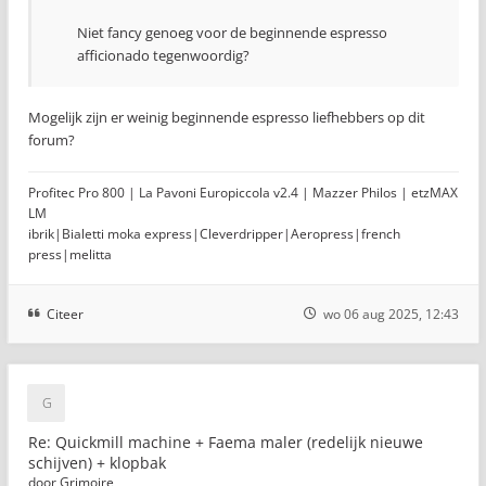
Niet fancy genoeg voor de beginnende espresso
afficionado tegenwoordig?
Mogelijk zijn er weinig beginnende espresso liefhebbers op dit
forum?
Profitec Pro 800 | La Pavoni Europiccola v2.4 | Mazzer Philos | etzMAX
LM
ibrik|Bialetti moka express|Cleverdripper|Aeropress|french
press|melitta
Citeer
wo 06 aug 2025, 12:43
Re: Quickmill machine + Faema maler (redelijk nieuwe
schijven) + klopbak
door
Grimoire