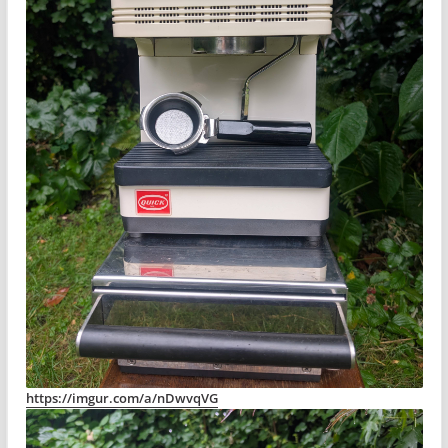
https://imgur.com/a/nDwvqVG