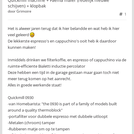
Quickmill machine + Faema maler (redelijk nieuwe
schijven) + klopbak
door
Grimoire
1
Het is alweer jaren terug dat ik hier belandde en wat heb ik hier
veel geleerd
De lekkerste espresso's en cappuchino's ooit heb ik daardoor
kunnen maken!
Inmiddels drinken we filterkoffie, en espresso of cappuchino via de
ruimte-efficiente Bialetti inductie percolator
Deze hebben een tijd in de garage gestaan maar gaan toch niet
meer terug komen op het aanrecht.
Alles in goede werkende staat!
Quickmill 0930
-van Homebarista: "the 0930 is part of a family of models built
around a quality thermoblock"
-portafilter voor dubbele espresso met dubbele uitloopt
-Metalen (chroom) tamper
-Rubberen matje om op te tampen