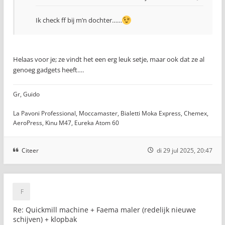
Ik check ff bij m’n dochter……
Helaas voor je; ze vindt het een erg leuk setje, maar ook dat ze al
genoeg gadgets heeft….
Gr, Guido
La Pavoni Professional, Moccamaster, Bialetti Moka Express, Chemex,
AeroPress, Kinu M47, Eureka Atom 60
Citeer
di 29 jul 2025, 20:47
Re: Quickmill machine + Faema maler (redelijk nieuwe
schijven) + klopbak