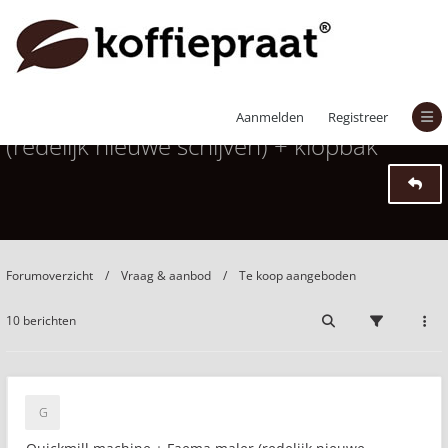
Quickmill machine + Faema maler
Aanmelden
Registreer
(redelijk nieuwe schijven) + klopbak
Forumoverzicht
Vraag & aanbod
Te koop aangeboden
10 berichten