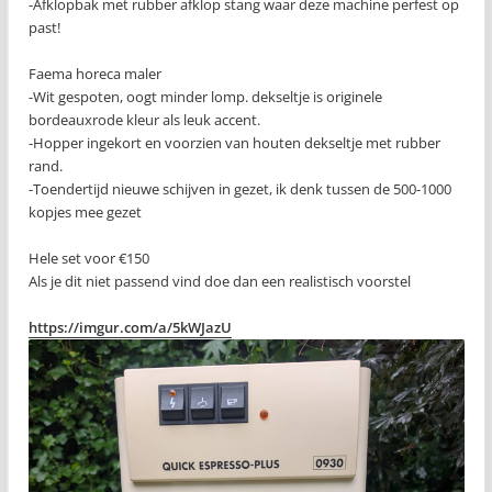
-Afklopbak met rubber afklop stang waar deze machine perfest op
past!
Faema horeca maler
-Wit gespoten, oogt minder lomp. dekseltje is originele
bordeauxrode kleur als leuk accent.
-Hopper ingekort en voorzien van houten dekseltje met rubber
rand.
-Toendertijd nieuwe schijven in gezet, ik denk tussen de 500-1000
kopjes mee gezet
Hele set voor €150
Als je dit niet passend vind doe dan een realistisch voorstel
https://imgur.com/a/5kWJazU