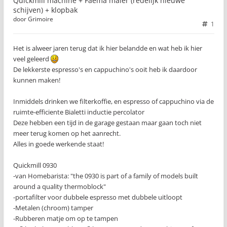
Quickmill machine + Faema maler (redelijk nieuwe
schijven) + klopbak
door
Grimoire
1
Het is alweer jaren terug dat ik hier belandde en wat heb ik hier
veel geleerd
De lekkerste espresso's en cappuchino's ooit heb ik daardoor
kunnen maken!
Inmiddels drinken we filterkoffie, en espresso of cappuchino via de
ruimte-efficiente Bialetti inductie percolator
Deze hebben een tijd in de garage gestaan maar gaan toch niet
meer terug komen op het aanrecht.
Alles in goede werkende staat!
Quickmill 0930
-van Homebarista: "the 0930 is part of a family of models built
around a quality thermoblock"
-portafilter voor dubbele espresso met dubbele uitloopt
-Metalen (chroom) tamper
-Rubberen matje om op te tampen