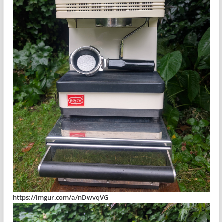
https://imgur.com/a/nDwvqVG