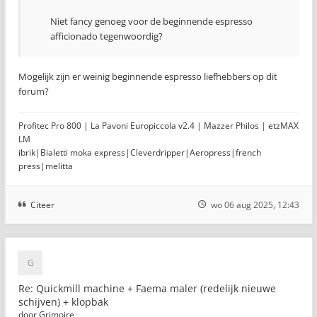
Niet fancy genoeg voor de beginnende espresso
afficionado tegenwoordig?
Mogelijk zijn er weinig beginnende espresso liefhebbers op dit
forum?
Profitec Pro 800 | La Pavoni Europiccola v2.4 | Mazzer Philos | etzMAX
LM
ibrik|Bialetti moka express|Cleverdripper|Aeropress|french
press|melitta
Citeer
wo 06 aug 2025, 12:43
Re: Quickmill machine + Faema maler (redelijk nieuwe
schijven) + klopbak
door
Grimoire