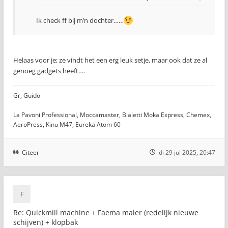
Ik check ff bij m’n dochter……
Helaas voor je; ze vindt het een erg leuk setje, maar ook dat ze al
genoeg gadgets heeft….
Gr, Guido
La Pavoni Professional, Moccamaster, Bialetti Moka Express, Chemex,
AeroPress, Kinu M47, Eureka Atom 60
Citeer
di 29 jul 2025, 20:47
Re: Quickmill machine + Faema maler (redelijk nieuwe
schijven) + klopbak