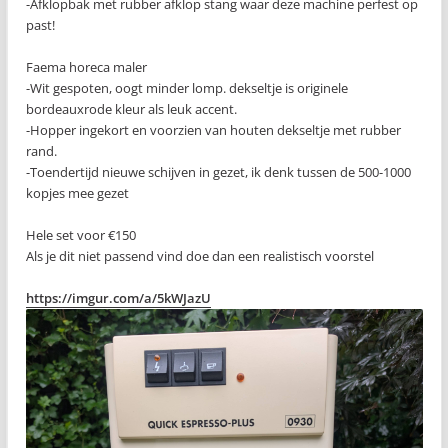
-Afklopbak met rubber afklop stang waar deze machine perfest op
past!
Faema horeca maler
-Wit gespoten, oogt minder lomp. dekseltje is originele
bordeauxrode kleur als leuk accent.
-Hopper ingekort en voorzien van houten dekseltje met rubber
rand.
-Toendertijd nieuwe schijven in gezet, ik denk tussen de 500-1000
kopjes mee gezet
Hele set voor €150
Als je dit niet passend vind doe dan een realistisch voorstel
https://imgur.com/a/5kWJazU