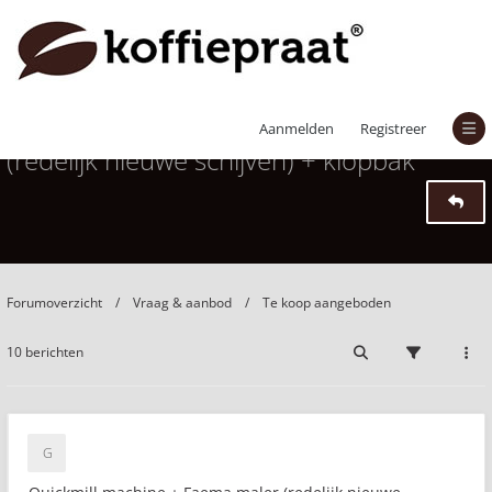
Quickmill machine + Faema maler
Aanmelden
Registreer
(redelijk nieuwe schijven) + klopbak
Forumoverzicht
Vraag & aanbod
Te koop aangeboden
10 berichten