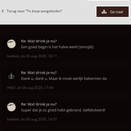
Terug naar “Te koop aangeboden”
Ga naar
Re: Wat drink je nu?
Een goed begin is het halve werk! [emoji6]
bobbee
,
do 06 aug 2026, 18:11
Re: Wat drink je nu?
Dank u, dank u. Maar ik moet eerlijk bekennen da
Hk87
,
do 06 aug 2026, 17:49
Re: Wat drink je nu?
Super dat je zo goed hebt gebrand. Gefeliciteerd!
bobbee
,
do 06 aug 2026, 14:37