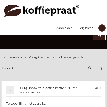
(TKA) Bonavita electric kettle 1.0 liter
Aanmelden
Registreer
Forumoverzicht
Vraag & aanbod
Te koop aangeboden
1 bericht
(TKA) Bonavita electric kettle 1.0 liter
1
door
koffiesmaak
Te koop. Bijna niet gebruikt.