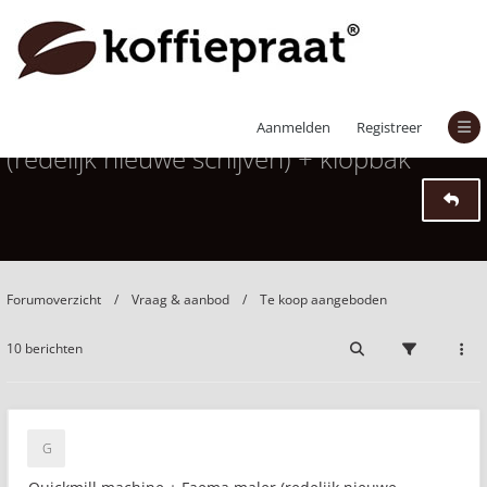
Quickmill machine + Faema maler
Aanmelden
Registreer
(redelijk nieuwe schijven) + klopbak
Forumoverzicht
Vraag & aanbod
Te koop aangeboden
10 berichten