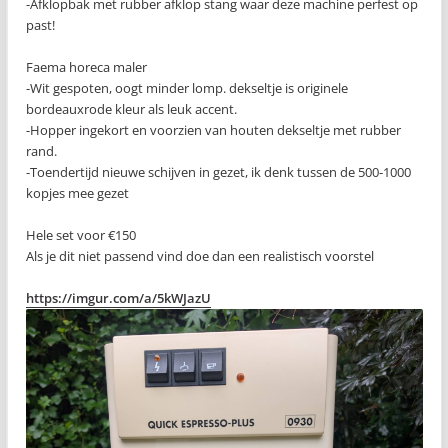
-Afklopbak met rubber afklop stang waar deze machine perfest op
past!
Faema horeca maler
-Wit gespoten, oogt minder lomp. dekseltje is originele
bordeauxrode kleur als leuk accent.
-Hopper ingekort en voorzien van houten dekseltje met rubber
rand.
-Toendertijd nieuwe schijven in gezet, ik denk tussen de 500-1000
kopjes mee gezet
Hele set voor €150
Als je dit niet passend vind doe dan een realistisch voorstel
https://imgur.com/a/5kWJazU