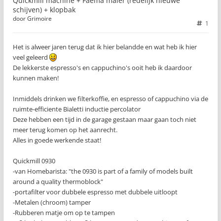
Quickmill machine + Faema maler (redelijk nieuwe
schijven) + klopbak
door
Grimoire
1
Het is alweer jaren terug dat ik hier belandde en wat heb ik hier
veel geleerd
De lekkerste espresso's en cappuchino's ooit heb ik daardoor
kunnen maken!
Inmiddels drinken we filterkoffie, en espresso of cappuchino via de
ruimte-efficiente Bialetti inductie percolator
Deze hebben een tijd in de garage gestaan maar gaan toch niet
meer terug komen op het aanrecht.
Alles in goede werkende staat!
Quickmill 0930
-van Homebarista: "the 0930 is part of a family of models built
around a quality thermoblock"
-portafilter voor dubbele espresso met dubbele uitloopt
-Metalen (chroom) tamper
-Rubberen matje om op te tampen