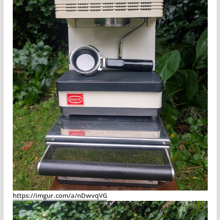
https://imgur.com/a/nDwvqVG