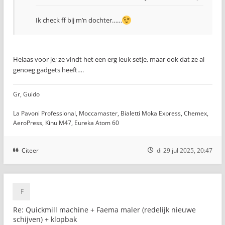
Ik check ff bij m’n dochter……
Helaas voor je; ze vindt het een erg leuk setje, maar ook dat ze al
genoeg gadgets heeft….
Gr, Guido
La Pavoni Professional, Moccamaster, Bialetti Moka Express, Chemex,
AeroPress, Kinu M47, Eureka Atom 60
Citeer
di 29 jul 2025, 20:47
Re: Quickmill machine + Faema maler (redelijk nieuwe
schijven) + klopbak