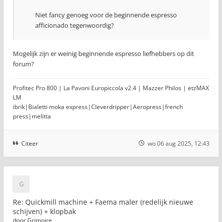
Niet fancy genoeg voor de beginnende espresso
afficionado tegenwoordig?
Mogelijk zijn er weinig beginnende espresso liefhebbers op dit
forum?
Profitec Pro 800 | La Pavoni Europiccola v2.4 | Mazzer Philos | etzMAX
LM
ibrik|Bialetti moka express|Cleverdripper|Aeropress|french
press|melitta
Citeer
wo 06 aug 2025, 12:43
Re: Quickmill machine + Faema maler (redelijk nieuwe
schijven) + klopbak
door
Grimoire