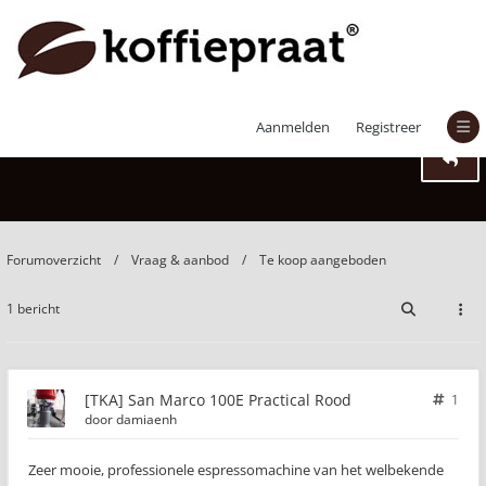
[TKA] San Marco 100E Practical Rood
Aanmelden
Registreer
Forumoverzicht
Vraag & aanbod
Te koop aangeboden
1 bericht
[TKA] San Marco 100E Practical Rood
1
door
damiaenh
Zeer mooie, professionele espressomachine van het welbekende