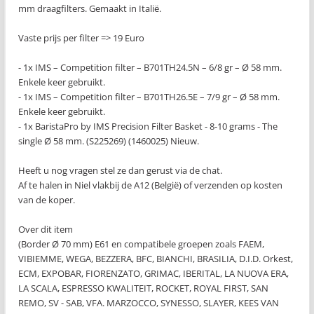
mm draagfilters. Gemaakt in Italië.
Vaste prijs per filter => 19 Euro
- 1x IMS – Competition filter – B701TH24.5N – 6/8 gr – Ø 58 mm.
Enkele keer gebruikt.
- 1x IMS – Competition filter – B701TH26.5E – 7/9 gr – Ø 58 mm.
Enkele keer gebruikt.
- 1x BaristaPro by IMS Precision Filter Basket - 8-10 grams - The
single Ø 58 mm. (S225269) (1460025) Nieuw.
Heeft u nog vragen stel ze dan gerust via de chat.
Af te halen in Niel vlakbij de A12 (België) of verzenden op kosten
van de koper.
Over dit item
(Border Ø 70 mm) E61 en compatibele groepen zoals FAEM,
VIBIEMME, WEGA, BEZZERA, BFC, BIANCHI, BRASILIA, D.I.D. Orkest,
ECM, EXPOBAR, FIORENZATO, GRIMAC, IBERITAL, LA NUOVA ERA,
LA SCALA, ESPRESSO KWALITEIT, ROCKET, ROYAL FIRST, SAN
REMO, SV - SAB, VFA. MARZOCCO, SYNESSO, SLAYER, KEES VAN