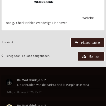
Website
nodig? Check Nehlee Webdesign Eindhoven
1 bericht
Plaats reactie
Terug naar “Te koop aangeboden”
Ga naar
Re: Wat drink je nu?
Op aanraden van de barista had ik Purple Rain maa
Hk87
,
vr 07 aug 2026, 22:26
Re: Wat drink je nu?