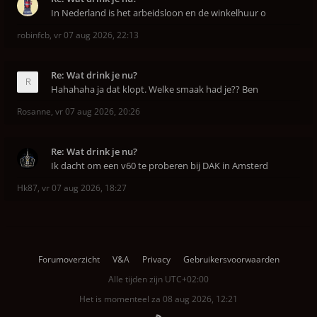
In Nederland is het arbeidsloon en de winkelhuur o
robinfcb
,
vr 07 aug 2026, 22:13
Re: Wat drink je nu?
Hahahaha ja dat klopt. Welke smaak had je?? Ben
Rosanne
,
vr 07 aug 2026, 20:26
Re: Wat drink je nu?
Ik dacht om een v60 te proberen bij DAK in Amsterd
Hk87
,
vr 07 aug 2026, 18:27
Forumoverzicht
V&A
Privacy
Gebruikersvoorwaarden
Alle tijden zijn
UTC+02:00
Het is momenteel za 08 aug 2026, 12:21