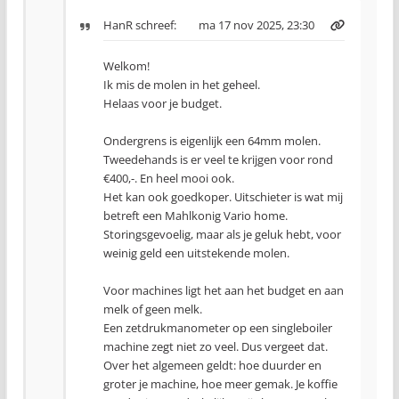
HanR
schreef:
ma 17 nov 2025, 23:30
Welkom!
Ik mis de molen in het geheel.
Helaas voor je budget.
Ondergrens is eigenlijk een 64mm molen.
Tweedehands is er veel te krijgen voor rond
€400,-. En heel mooi ook.
Het kan ook goedkoper. Uitschieter is wat mij
betreft een Mahlkonig Vario home.
Storingsgevoelig, maar als je geluk hebt, voor
weinig geld een uitstekende molen.
Voor machines ligt het aan het budget en aan
melk of geen melk.
Een zetdrukmanometer op een singleboiler
machine zegt niet zo veel. Dus vergeet dat.
Over het algemeen geldt: hoe duurder en
groter je machine, hoe meer gemak. Je koffie