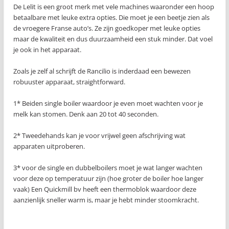
De Lelit is een groot merk met vele machines waaronder een hoop
betaalbare met leuke extra opties. Die moet je een beetje zien als
de vroegere Franse auto’s. Ze zijn goedkoper met leuke opties
maar de kwaliteit en dus duurzaamheid een stuk minder. Dat voel
je ook in het apparaat.
Zoals je zelf al schrijft de Rancilio is inderdaad een bewezen
robuuster apparaat, straightforward.
1* Beiden single boiler waardoor je even moet wachten voor je
melk kan stomen. Denk aan 20 tot 40 seconden.
2* Tweedehands kan je voor vrijwel geen afschrijving wat
apparaten uitproberen.
3* voor de single en dubbelboilers moet je wat langer wachten
voor deze op temperatuur zijn (hoe groter de boiler hoe langer
vaak) Een Quickmill bv heeft een thermoblok waardoor deze
aanzienlijk sneller warm is, maar je hebt minder stoomkracht.