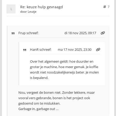
Re: keuze hulp gevraagd
7
door
Leutje
Frup
schreef:
di 18 nov 2025, 09:17
HanR
schreef:
ma 17 nov 2025, 23:30
Over het algemeen geldt: hoe duurder en
groter je machine, hoe meer gemak. Je koffie
wordt niet noodzakelijkerwijs beter. Je molen
is bepalend.
Nou, vergeet de bonen niet. Zonder lekkere, maar
vooral vers gebrande, bonen is het project ook
gedoemd om te mislukken.
Garbage in, garbage out …