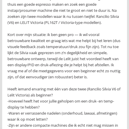
thuis een goede espresso maken en zoek een goede
instap/prosumer machine die niet te groot en niet te duur is. Na
zoeken zijn twee modellen waar ik nu tussen twijfel: Rancilio Silvia
(V6) en LELIT Victoria (PL162T / Victoria-type modellen).
Kort over mijn situatie: ik ben geen pro — ik wil vooral
betrouwbare kwaliteit en graag iets wat me helpt bij het leren (dus
visuele feedback zoals temperatuur/druk zou fijn zijn). Tot nu toe
lijkt de Silvia vaak geprezen om z’n degelijkheid en simpele,
betrouwbare ontwerp, terwijl de Lelit juist het voordeel heeft van
een display/PID en druk-aflezing die je helpt bij het afstellen. Ik
vraag me af of die meetgegevens voor een beginner echt zo nuttig
zijn, of dat eenvoudiger (en robuuster) beter is.
Heeft iemand ervaring met één van deze twee (Rancilio Silvia V6 of
Lelit Victoria) als beginner?
-Hoeveel heeft het voor jullie geholpen om een druk- en temp-
display te hebben?
-Waren er verrassende nadelen (onderhoud, lawaai, afmetingen)
waar ik op moet letten?
-Zijn er andere compacte machines die ik echt niet mag missen in