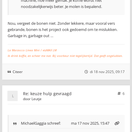
machine, hoe meer gemak. Je koffie wordt niet
noodzakelijkerwijs beter. Je molen is bepalend.
Nou, vergeet de bonen niet. Zonder lekkere, maar vooral vers
gebrande, bonen is het project ook gedoemd om te mislukken.
Garbage in, garbage out …
La Marzocco Linea Mini / etzMAX LM
Ik drink koffie, en scheer me nat. Bij voorkeur niet tegelijkertijd. Dat geeft ongelukken.
Citeer
di 18 nov 2025, 09:17
Re: keuze hulp gevraagd
6
door
Leutje
MichaelGaggia
schreef:
ma 17 nov 2025, 15:47