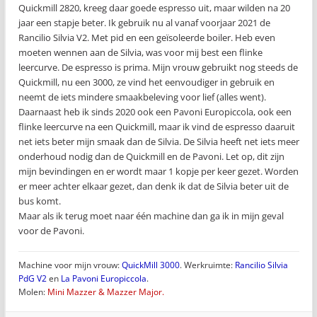
Quickmill 2820, kreeg daar goede espresso uit, maar wilden na 20
jaar een stapje beter. Ik gebruik nu al vanaf voorjaar 2021 de
Rancilio Silvia V2. Met pid en een geïsoleerde boiler. Heb even
moeten wennen aan de Silvia, was voor mij best een flinke
leercurve. De espresso is prima. Mijn vrouw gebruikt nog steeds de
Quickmill, nu een 3000, ze vind het eenvoudiger in gebruik en
neemt de iets mindere smaakbeleving voor lief (alles went).
Daarnaast heb ik sinds 2020 ook een Pavoni Europiccola, ook een
flinke leercurve na een Quickmill, maar ik vind de espresso daaruit
net iets beter mijn smaak dan de Silvia. De Silvia heeft net iets meer
onderhoud nodig dan de Quickmill en de Pavoni. Let op, dit zijn
mijn bevindingen en er wordt maar 1 kopje per keer gezet. Worden
er meer achter elkaar gezet, dan denk ik dat de Silvia beter uit de
bus komt.
Maar als ik terug moet naar één machine dan ga ik in mijn geval
voor de Pavoni.
Machine voor mijn vrouw:
QuickMill 3000
. Werkruimte:
Rancilio Silvia
PdG V2
en
La Pavoni Europiccola
.
Molen:
Mini Mazzer & Mazzer Major.