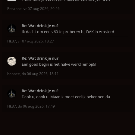
Rosanne
,
vr 07 aug 2026, 20:26
Re: Wat drink je nu?
Ik dacht om een v60 te proberen bij DAK in Amsterd
Hk87
,
vr 07 aug 2026, 18:27
Re: Wat drink je nu?
Een goed begin is het halve werk! [emoji6]
bobbee
,
do 06 aug 2026, 18:11
Re: Wat drink je nu?
Dank u, dank u. Maar ik moet eerlijk bekennen da
Hk87
,
do 06 aug 2026, 17:49