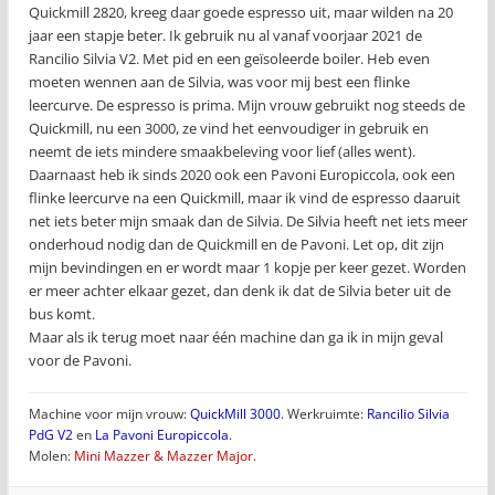
Quickmill 2820, kreeg daar goede espresso uit, maar wilden na 20
jaar een stapje beter. Ik gebruik nu al vanaf voorjaar 2021 de
Rancilio Silvia V2. Met pid en een geïsoleerde boiler. Heb even
moeten wennen aan de Silvia, was voor mij best een flinke
leercurve. De espresso is prima. Mijn vrouw gebruikt nog steeds de
Quickmill, nu een 3000, ze vind het eenvoudiger in gebruik en
neemt de iets mindere smaakbeleving voor lief (alles went).
Daarnaast heb ik sinds 2020 ook een Pavoni Europiccola, ook een
flinke leercurve na een Quickmill, maar ik vind de espresso daaruit
net iets beter mijn smaak dan de Silvia. De Silvia heeft net iets meer
onderhoud nodig dan de Quickmill en de Pavoni. Let op, dit zijn
mijn bevindingen en er wordt maar 1 kopje per keer gezet. Worden
er meer achter elkaar gezet, dan denk ik dat de Silvia beter uit de
bus komt.
Maar als ik terug moet naar één machine dan ga ik in mijn geval
voor de Pavoni.
Machine voor mijn vrouw:
QuickMill 3000
. Werkruimte:
Rancilio Silvia
PdG V2
en
La Pavoni Europiccola
.
Molen:
Mini Mazzer & Mazzer Major.