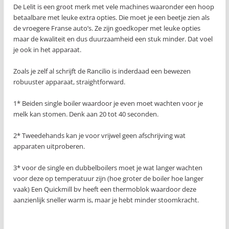
De Lelit is een groot merk met vele machines waaronder een hoop
betaalbare met leuke extra opties. Die moet je een beetje zien als
de vroegere Franse auto’s. Ze zijn goedkoper met leuke opties
maar de kwaliteit en dus duurzaamheid een stuk minder. Dat voel
je ook in het apparaat.
Zoals je zelf al schrijft de Rancilio is inderdaad een bewezen
robuuster apparaat, straightforward.
1* Beiden single boiler waardoor je even moet wachten voor je
melk kan stomen. Denk aan 20 tot 40 seconden.
2* Tweedehands kan je voor vrijwel geen afschrijving wat
apparaten uitproberen.
3* voor de single en dubbelboilers moet je wat langer wachten
voor deze op temperatuur zijn (hoe groter de boiler hoe langer
vaak) Een Quickmill bv heeft een thermoblok waardoor deze
aanzienlijk sneller warm is, maar je hebt minder stoomkracht.