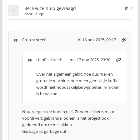
Re: keuze hulp gevraagd
7
door
Leutje
Frup
schreef:
di 18 nov 2025, 09:17
HanR
schreef:
ma 17 nov 2025, 23:30
Over het algemeen geldt: hoe duurder en
groter je machine, hoe meer gemak. Je koffie
wordt niet noodzakelijkerwijs beter. Je molen
is bepalend.
Nou, vergeet de bonen niet. Zonder lekkere, maar
vooral vers gebrande, bonen is het project ook
gedoemd om te mislukken.
Garbage in, garbage out …