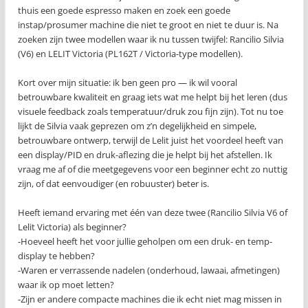
thuis een goede espresso maken en zoek een goede
instap/prosumer machine die niet te groot en niet te duur is. Na
zoeken zijn twee modellen waar ik nu tussen twijfel: Rancilio Silvia
(V6) en LELIT Victoria (PL162T / Victoria-type modellen).
Kort over mijn situatie: ik ben geen pro — ik wil vooral
betrouwbare kwaliteit en graag iets wat me helpt bij het leren (dus
visuele feedback zoals temperatuur/druk zou fijn zijn). Tot nu toe
lijkt de Silvia vaak geprezen om z’n degelijkheid en simpele,
betrouwbare ontwerp, terwijl de Lelit juist het voordeel heeft van
een display/PID en druk-aflezing die je helpt bij het afstellen. Ik
vraag me af of die meetgegevens voor een beginner echt zo nuttig
zijn, of dat eenvoudiger (en robuuster) beter is.
Heeft iemand ervaring met één van deze twee (Rancilio Silvia V6 of
Lelit Victoria) als beginner?
-Hoeveel heeft het voor jullie geholpen om een druk- en temp-
display te hebben?
-Waren er verrassende nadelen (onderhoud, lawaai, afmetingen)
waar ik op moet letten?
-Zijn er andere compacte machines die ik echt niet mag missen in