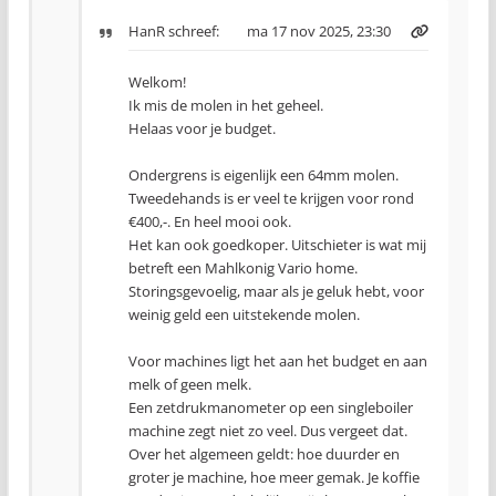
HanR
schreef:
ma 17 nov 2025, 23:30
Welkom!
Ik mis de molen in het geheel.
Helaas voor je budget.
Ondergrens is eigenlijk een 64mm molen.
Tweedehands is er veel te krijgen voor rond
€400,-. En heel mooi ook.
Het kan ook goedkoper. Uitschieter is wat mij
betreft een Mahlkonig Vario home.
Storingsgevoelig, maar als je geluk hebt, voor
weinig geld een uitstekende molen.
Voor machines ligt het aan het budget en aan
melk of geen melk.
Een zetdrukmanometer op een singleboiler
machine zegt niet zo veel. Dus vergeet dat.
Over het algemeen geldt: hoe duurder en
groter je machine, hoe meer gemak. Je koffie