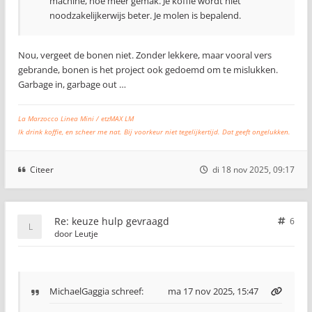
machine, hoe meer gemak. Je koffie wordt niet
noodzakelijkerwijs beter. Je molen is bepalend.
Nou, vergeet de bonen niet. Zonder lekkere, maar vooral vers
gebrande, bonen is het project ook gedoemd om te mislukken.
Garbage in, garbage out …
La Marzocco Linea Mini / etzMAX LM
Ik drink koffie, en scheer me nat. Bij voorkeur niet tegelijkertijd. Dat geeft ongelukken.
Citeer
di 18 nov 2025, 09:17
Re: keuze hulp gevraagd
6
door
Leutje
MichaelGaggia
schreef:
ma 17 nov 2025, 15:47