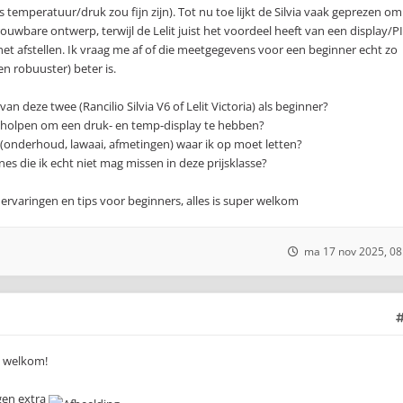
s temperatuur/druk zou fijn zijn). Tot nu toe lijkt de Silvia vaak geprezen om
rouwbare ontwerp, terwijl de Lelit juist het voordeel heeft van een display/P
j het afstellen. Ik vraag me af of die meetgegevens voor een beginner echt zo
en robuuster) beter is.
n deze twee (Rancilio Silvia V6 of Lelit Victoria) als beginner?
 geholpen om een druk- en temp-display te hebben?
(onderhoud, lawaai, afmetingen) waar ik op moet letten?
es die ik echt niet mag missen in deze prijsklasse?
ervaringen en tips voor beginners, alles is super welkom
ma 17 nov 2025, 08
t, welkom!
gen extra