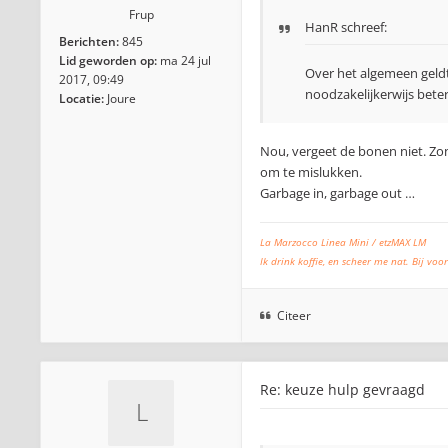
Frup
HanR
schreef:
Berichten:
845
Lid geworden op:
ma 24 jul
Over het algemeen geldt
2017, 09:49
noodzakelijkerwijs beter
Locatie:
Joure
Nou, vergeet de bonen niet. Zo
om te mislukken.
Garbage in, garbage out …
La Marzocco Linea Mini / etzMAX LM
Ik drink koffie, en scheer me nat. Bij voor
Citeer
Re: keuze hulp gevraagd