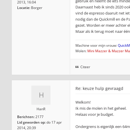
gebruik en neemt de iets minder
2013, 16:04
Daarnaast heb ik sinds 2020 ook
Locatie:
Borger
vind de espresso daaruit net ie
nodig dan de Quickmill en de Pa
gezet. Worden er meer achter elk
Maar als ik terug moet naar één
Machine voor mijn vrouw:
QuickMi
Molen:
Mini Mazzer & Mazzer Maj
Citeer
Re: keuze hulp gevraagd
Welkom!
Ik mis de molen in het geheel.
HanR
Helaas voor je budget.
Berichten:
2177
Lid geworden op:
do 17 apr
Ondergrens is eigenlijk een 64
2014, 20:39