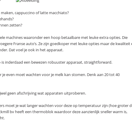
 maken, cappuccino of latte macchiato?
dehands?
unnen zetten?
 vele machines waaronder een hoop betaalbare met leuke extra opties. Die
vroegere Franse auto’s. Ze zijn goedkoper met leuke opties maar de kwaliteit
er. Dat voel je ook in het apparaat.
cilio is inderdaad een bewezen robuuster apparaat, straightforward.
or je even moet wachten voor je melk kan stomen. Denk aan 20 tot 40
jwel geen afschrijving wat apparaten uitproberen.
ers moet je wat langer wachten voor deze op temperatuur zijn (hoe groter d
ckmill bv heeft een thermoblok waardoor deze aanzienlijk sneller warm is,
ht.