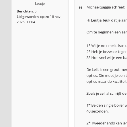
Leutje
MichaelGaggia
schreef:
Berichten:
5
Lid geworden op:
zo 16 nov
Hi Leutje, leuk dat je a
2025, 11:04
Om te beginnen een aan
1* Wil je ook melkdrank
2* Heb je bezwaar teg
3* Hoe snel wil je een 
De Lelit is een groot m
opties. Die moet je een 
opties maar de kwalitei
Zoals je zelf al schrijf
1* Beiden single boiler
40 seconden.
2* Tweedehands kan je v