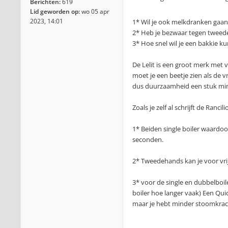
Berichten:
619
Lid geworden op:
wo 05 apr
2023, 14:01
1* Wil je ook melkdranken gaan
2* Heb je bezwaar tegen twee
3* Hoe snel wil je een bakkie k
De Lelit is een groot merk met
moet je een beetje zien als de 
dus duurzaamheid een stuk mind
Zoals je zelf al schrijft de Ran
1* Beiden single boiler waardo
seconden.
2* Tweedehands kan je voor vri
3* voor de single en dubbelboil
boiler hoe langer vaak) Een Qui
maar je hebt minder stoomkrac