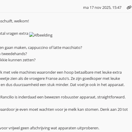
ma 17 nov 2025, 15:47
anschuift, welkom!
tal vragen extra
en gaan maken, cappuccino of latte macchiato?
en tweedehands?
bakkie kunnen zetten?
erk met vele machines waaronder een hoop betaalbare met leuke extra
beetje zien als de vroegere Franse auto’s. Ze zijn goedkoper met leuke
t en dus duurzaamheid een stuk minder. Dat voel je ook in het apparaat.
t de Rancilio is inderdaad een bewezen robuuster apparaat, straightforward.
 waardoor je even moet wachten voor je melk kan stomen. Denk aan 20 tot
oor vrijwel geen afschrijving wat apparaten uitproberen.