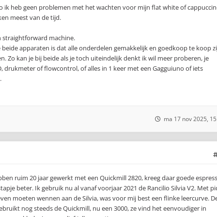
Pro ik heb geen problemen met het wachten voor mijn flat white of cappucci
en meest van de tijd.
en straightforward machine.
 beide apparaten is dat alle onderdelen gemakkelijk en goedkoop te koop zi
n. Zo kan je bij beide als je toch uiteindelijk denkt ik wil meer proberen, je
drukmeter of flowcontrol, of alles in 1 keer met een Gagguiuno of iets
.
ma 17 nov 2025, 15
ebben ruim 20 jaar gewerkt met een Quickmill 2820, kreeg daar goede espres
tapje beter. Ik gebruik nu al vanaf voorjaar 2021 de Rancilio Silvia V2. Met pi
even moeten wennen aan de Silvia, was voor mij best een flinke leercurve. D
ebruikt nog steeds de Quickmill, nu een 3000, ze vind het eenvoudiger in