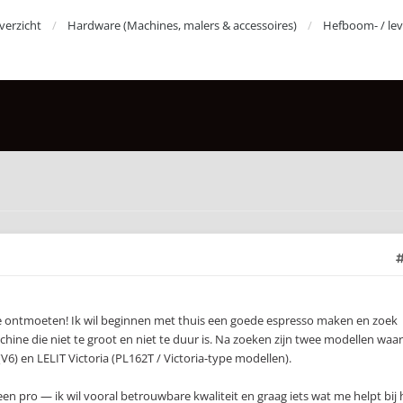
erzicht
Hardware (Machines, malers & accessoires)
Hefboom- / le
 te ontmoeten! Ik wil beginnen met thuis een goede espresso maken en zoek
ne die niet te groot en niet te duur is. Na zoeken zijn twee modellen waar
a (V6) en LELIT Victoria (PL162T / Victoria-type modellen).
geen pro — ik wil vooral betrouwbare kwaliteit en graag iets wat me helpt bij 