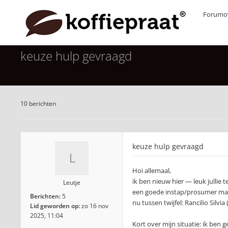
Forumov
keuze hulp gevraagd
10 berichten
keuze hulp gevraagd
Hoi allemaal,
ik ben nieuw hier — leuk jullie
Leutje
een goede instap/prosumer machi
Berichten:
5
nu tussen twijfel: Rancilio Silvi
Lid geworden op:
zo 16 nov
2025, 11:04
Kort over mijn situatie: ik ben 