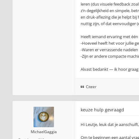
leren (dus visuele feedback zoal
z’n degelijkheid en simpele, bet
en druk-aflezing die je helpt bi
nuttig zijn, of dat eenvoudiger (
Heeft iemand ervaring met één va
-Hoeveel heeft het voor jullie
-Waren er verrassende nadelen 
-Zijn er andere compacte machin
Alvast bedankt — ik hoor graag 
Citeer
keuze hulp gevraagd
Hi Leutje, leuk dat je aanschuif
MichaelGaggia
Om te beginnen een aantal vra