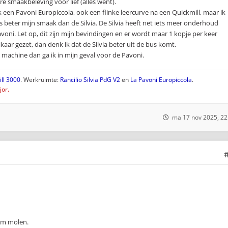
e smaakbeleving voor lief (alles went).
 een Pavoni Europiccola, ook een flinke leercurve na een Quickmill, maar ik
ts beter mijn smaak dan de Silvia. De Silvia heeft net iets meer onderhoud
voni. Let op, dit zijn mijn bevindingen en er wordt maar 1 kopje per keer
aar gezet, dan denk ik dat de Silvia beter uit de bus komt.
 machine dan ga ik in mijn geval voor de Pavoni.
ll 3000
. Werkruimte:
Rancilio Silvia PdG V2
en
La Pavoni Europiccola
.
or.
ma 17 nov 2025, 22
mm molen.