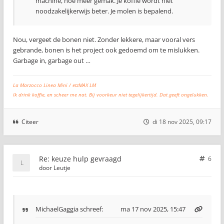
machine, hoe meer gemak. Je koffie wordt niet
noodzakelijkerwijs beter. Je molen is bepalend.
Nou, vergeet de bonen niet. Zonder lekkere, maar vooral vers
gebrande, bonen is het project ook gedoemd om te mislukken.
Garbage in, garbage out …
La Marzocco Linea Mini / etzMAX LM
Ik drink koffie, en scheer me nat. Bij voorkeur niet tegelijkertijd. Dat geeft ongelukken.
Citeer
di 18 nov 2025, 09:17
Re: keuze hulp gevraagd
6
door
Leutje
MichaelGaggia
schreef:
ma 17 nov 2025, 15:47