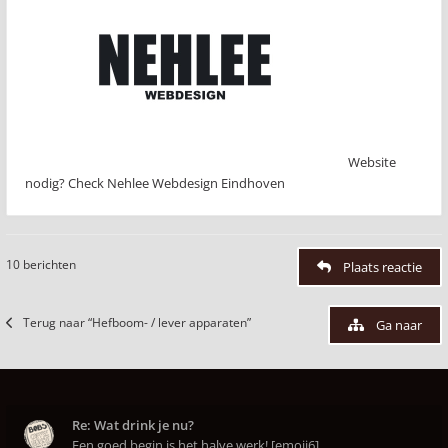
Website
nodig? Check Nehlee Webdesign Eindhoven
10 berichten
Plaats reactie
Terug naar “Hefboom- / lever apparaten”
Ga naar
Re: Wat drink je nu?
Een goed begin is het halve werk! [emoji6]