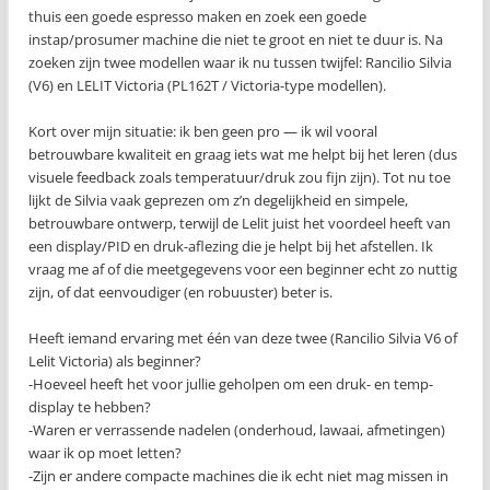
thuis een goede espresso maken en zoek een goede
instap/prosumer machine die niet te groot en niet te duur is. Na
zoeken zijn twee modellen waar ik nu tussen twijfel: Rancilio Silvia
(V6) en LELIT Victoria (PL162T / Victoria-type modellen).
Kort over mijn situatie: ik ben geen pro — ik wil vooral
betrouwbare kwaliteit en graag iets wat me helpt bij het leren (dus
visuele feedback zoals temperatuur/druk zou fijn zijn). Tot nu toe
lijkt de Silvia vaak geprezen om z’n degelijkheid en simpele,
betrouwbare ontwerp, terwijl de Lelit juist het voordeel heeft van
een display/PID en druk-aflezing die je helpt bij het afstellen. Ik
vraag me af of die meetgegevens voor een beginner echt zo nuttig
zijn, of dat eenvoudiger (en robuuster) beter is.
Heeft iemand ervaring met één van deze twee (Rancilio Silvia V6 of
Lelit Victoria) als beginner?
-Hoeveel heeft het voor jullie geholpen om een druk- en temp-
display te hebben?
-Waren er verrassende nadelen (onderhoud, lawaai, afmetingen)
waar ik op moet letten?
-Zijn er andere compacte machines die ik echt niet mag missen in