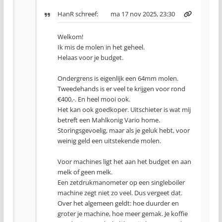
HanR
schreef:
ma 17 nov 2025, 23:30
Welkom!
Ik mis de molen in het geheel.
Helaas voor je budget.
Ondergrens is eigenlijk een 64mm molen.
Tweedehands is er veel te krijgen voor rond
€400,-. En heel mooi ook.
Het kan ook goedkoper. Uitschieter is wat mij
betreft een Mahlkonig Vario home.
Storingsgevoelig, maar als je geluk hebt, voor
weinig geld een uitstekende molen.
Voor machines ligt het aan het budget en aan
melk of geen melk.
Een zetdrukmanometer op een singleboiler
machine zegt niet zo veel. Dus vergeet dat.
Over het algemeen geldt: hoe duurder en
groter je machine, hoe meer gemak. Je koffie