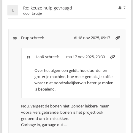
Re: keuze hulp gevraagd
7
door
Leutje
Frup
schreef:
di 18 nov 2025, 09:17
HanR
schreef:
ma 17 nov 2025, 23:30
Over het algemeen geldt: hoe duurder en
groter je machine, hoe meer gemak. Je koffie
wordt niet noodzakelijkerwijs beter. Je molen
is bepalend.
Nou, vergeet de bonen niet. Zonder lekkere, maar
vooral vers gebrande, bonen is het project ook
gedoemd om te mislukken.
Garbage in, garbage out …