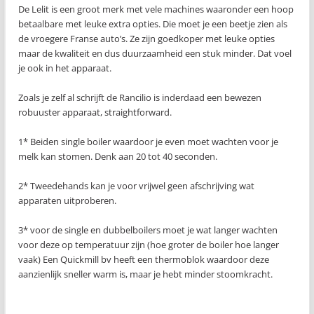
De Lelit is een groot merk met vele machines waaronder een hoop
betaalbare met leuke extra opties. Die moet je een beetje zien als
de vroegere Franse auto’s. Ze zijn goedkoper met leuke opties
maar de kwaliteit en dus duurzaamheid een stuk minder. Dat voel
je ook in het apparaat.
Zoals je zelf al schrijft de Rancilio is inderdaad een bewezen
robuuster apparaat, straightforward.
1* Beiden single boiler waardoor je even moet wachten voor je
melk kan stomen. Denk aan 20 tot 40 seconden.
2* Tweedehands kan je voor vrijwel geen afschrijving wat
apparaten uitproberen.
3* voor de single en dubbelboilers moet je wat langer wachten
voor deze op temperatuur zijn (hoe groter de boiler hoe langer
vaak) Een Quickmill bv heeft een thermoblok waardoor deze
aanzienlijk sneller warm is, maar je hebt minder stoomkracht.