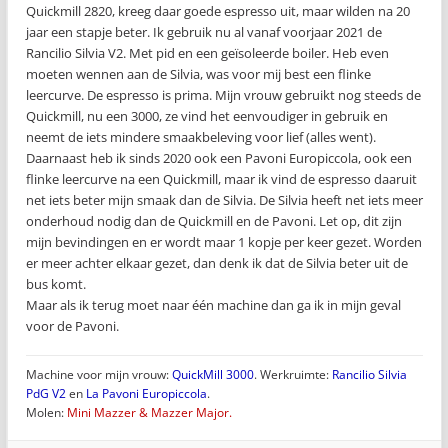
Quickmill 2820, kreeg daar goede espresso uit, maar wilden na 20
jaar een stapje beter. Ik gebruik nu al vanaf voorjaar 2021 de
Rancilio Silvia V2. Met pid en een geïsoleerde boiler. Heb even
moeten wennen aan de Silvia, was voor mij best een flinke
leercurve. De espresso is prima. Mijn vrouw gebruikt nog steeds de
Quickmill, nu een 3000, ze vind het eenvoudiger in gebruik en
neemt de iets mindere smaakbeleving voor lief (alles went).
Daarnaast heb ik sinds 2020 ook een Pavoni Europiccola, ook een
flinke leercurve na een Quickmill, maar ik vind de espresso daaruit
net iets beter mijn smaak dan de Silvia. De Silvia heeft net iets meer
onderhoud nodig dan de Quickmill en de Pavoni. Let op, dit zijn
mijn bevindingen en er wordt maar 1 kopje per keer gezet. Worden
er meer achter elkaar gezet, dan denk ik dat de Silvia beter uit de
bus komt.
Maar als ik terug moet naar één machine dan ga ik in mijn geval
voor de Pavoni.
Machine voor mijn vrouw:
QuickMill 3000
. Werkruimte:
Rancilio Silvia
PdG V2
en
La Pavoni Europiccola
.
Molen:
Mini Mazzer & Mazzer Major.