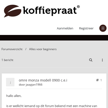
omre monza modell 0900 c.e.i
Aanmelden
Registreer
Forumoverzicht
Alles voor beginners
1 bericht
omre monza modell 0900 c.e.i
1
door
jaapjan1966
hallo allen,
is er wellicht iemand op dit forum bekend met een machine van