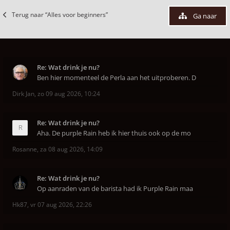
Terug naar “Alles voor beginners”
Ga naar
Re: Wat drink je nu?
Ben hier momenteel de Perla aan het uitproberen. D
Dirk Jan
,
zo 09 aug 2026, 10:24
Re: Wat drink je nu?
Aha. De purple Rain heb ik hier thuis ook op de mo
Rosanne
,
za 08 aug 2026, 14:09
Re: Wat drink je nu?
Op aanraden van de barista had ik Purple Rain maa
Hk87
,
vr 07 aug 2026, 22:26