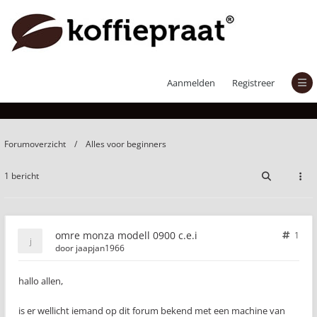
omre monza modell 0900 c.e.i
Aanmelden
Registreer
Forumoverzicht
Alles voor beginners
1 bericht
omre monza modell 0900 c.e.i
1
door
jaapjan1966
hallo allen,
is er wellicht iemand op dit forum bekend met een machine van