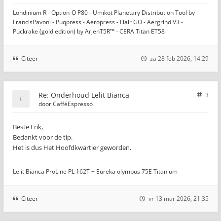
Londinium R - Option-O P80 - Umikot Planetary Distribution Tool by
FrancisPavoni - Puqpress - Aeropress - Flair GO - Aergrind V3 -
Puckrake (gold edition) by ArjenT5R™ - CERA Titan ET58
Citeer
za 28 feb 2026, 14:29
Re: Onderhoud Lelit Bianca
3
door
CafféEspresso
Beste Erik,
Bedankt voor de tip.
Het is dus Het Hoofdkwartier geworden.
Lelit Bianca ProLine PL 162T + Eureka olympus 75E Titanium
Citeer
vr 13 mar 2026, 21:35