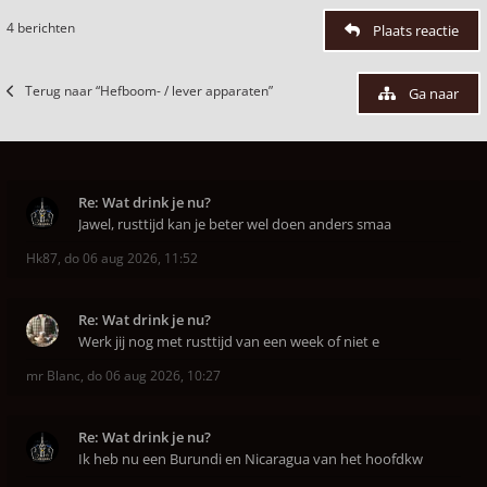
4 berichten
Plaats reactie
Terug naar “Hefboom- / lever apparaten”
Ga naar
Re: Wat drink je nu?
Jawel, rusttijd kan je beter wel doen anders smaa
Hk87
,
do 06 aug 2026, 11:52
Re: Wat drink je nu?
Werk jij nog met rusttijd van een week of niet e
mr Blanc
,
do 06 aug 2026, 10:27
Re: Wat drink je nu?
Ik heb nu een Burundi en Nicaragua van het hoofdkw