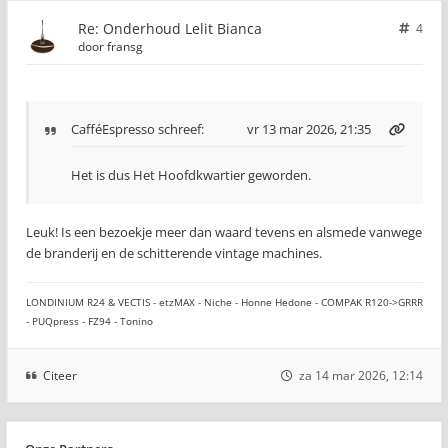
Re: Onderhoud Lelit Bianca
4
door
fransg
CafféEspresso
schreef:
vr 13 mar 2026, 21:35
Het is dus Het Hoofdkwartier geworden.
Leuk! Is een bezoekje meer dan waard tevens en alsmede vanwege
de branderij en de schitterende vintage machines.
LONDINIUM R24 & VECTIS - etzMAX - Niche - Honne Hedone - COMPAK R120->GRRR
- PUQpress - FZ94 - Tonino
Citeer
za 14 mar 2026, 12:14