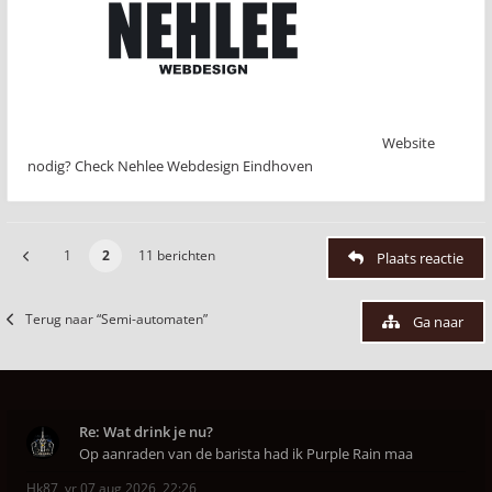
Website
nodig? Check Nehlee Webdesign Eindhoven
1
2
11 berichten
Plaats reactie
Terug naar “Semi-automaten”
Ga naar
Re: Wat drink je nu?
Op aanraden van de barista had ik Purple Rain maa
Hk87
,
vr 07 aug 2026, 22:26