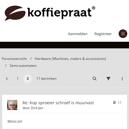
Kop sproeier schroef is muurvast
Aanmelden
Registreer
Forumoverzicht
Hardware (Machines, malers & accessoires)
Semi-automaten
1
2
11 berichten
Re: Kop sproeier schroef is muurvast
11
door
Dirk Jan
Mooi zo!