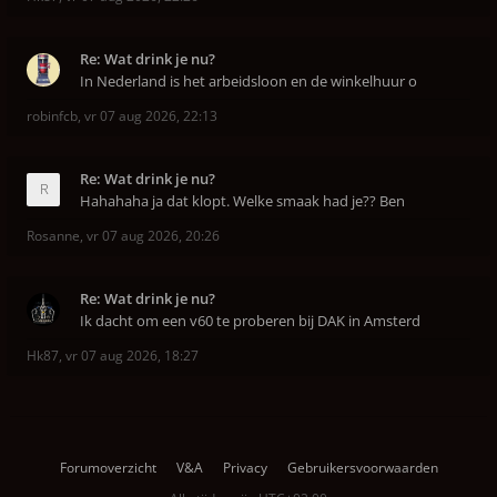
Re: Wat drink je nu?
In Nederland is het arbeidsloon en de winkelhuur o
robinfcb
,
vr 07 aug 2026, 22:13
Re: Wat drink je nu?
Hahahaha ja dat klopt. Welke smaak had je?? Ben
Rosanne
,
vr 07 aug 2026, 20:26
Re: Wat drink je nu?
Ik dacht om een v60 te proberen bij DAK in Amsterd
Hk87
,
vr 07 aug 2026, 18:27
Forumoverzicht
V&A
Privacy
Gebruikersvoorwaarden