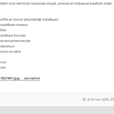
rfect voor wie thuis maximale smaak, precisie en Italiaanse kwaliteit zoekt.
offie en stoom afzonderlijk instelbaar)
instelbare niveaus
ilter
nstelbare functies
me extractiecontrole
emperatuur
ccino en latte
rvoir
ctie
827481/gag ... escription
di 03 mar 2026, 20