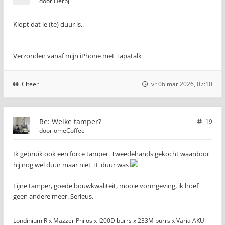
door
HerbJ
Klopt dat ie (te) duur is..
Verzonden vanaf mijn iPhone met Tapatalk
Citeer
vr 06 mar 2026, 07:10
Re: Welke tamper?
19
door
omeCoffee
Ik gebruik ook een force tamper. Tweedehands gekocht waardoor
hij nog wel duur maar niet TE duur was
Fijne tamper, goede bouwkwaliteit, mooie vormgeving, ik hoef
geen andere meer. Serieus.
Londinium R x Mazzer Philos x I200D burrs x 233M burrs x Varia AKU