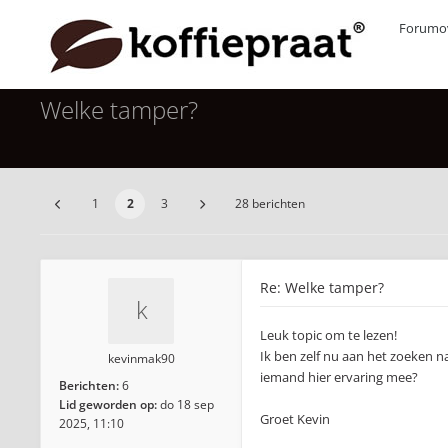
Forumov
Welke tamper?
1
2
3
28 berichten
Re: Welke tamper?
Leuk topic om te lezen!
Ik ben zelf nu aan het zoeken na
kevinmak90
iemand hier ervaring mee?
Berichten:
6
Lid geworden op:
do 18 sep
Groet Kevin
2025, 11:10