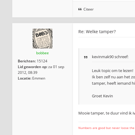
Citeer
Re: Welke tamper?
bobbee
kevinmak90 schreef:
Berichten:
15124
Lid geworden op:
za 01 sep
Leuk topic om te lezen!
2012, 08:39
Ik ben zelf nu aan het z
Locatie:
Emmen
tamper, heeft iemand hi
Groet Kevin
Mooie tamper, te duur vind ik i
Numbers are good but never loose the fo