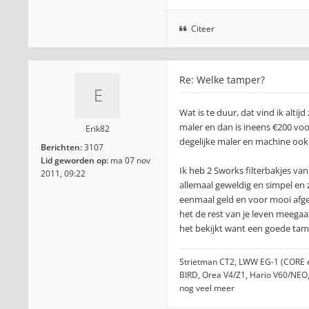
Citeer
Re: Welke tamper?
Wat is te duur, dat vind ik alti
maler en dan is ineens €200 voo
Erik82
degelijke maler en machine ook
Berichten:
3107
Lid geworden op:
ma 07 nov
Ik heb 2 Sworks filterbakjes va
2011, 09:22
allemaal geweldig en simpel en 
eenmaal geld en voor mooi afge
het de rest van je leven meegaa
het bekijkt want een goede tamp
Strietman CT2, LWW EG-1 (CORE e
BIRD, Orea V4/Z1, Hario V60/NEO,
nog veel meer