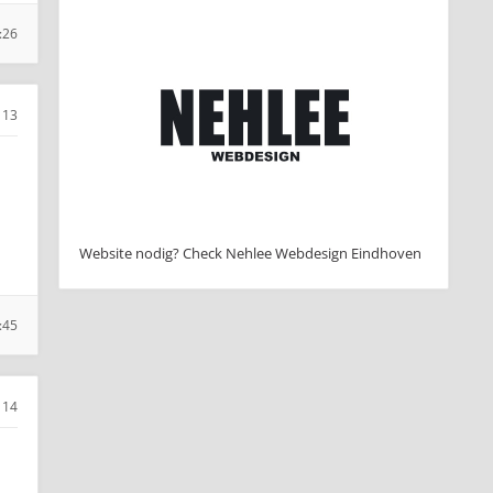
:26
13
Website nodig? Check Nehlee Webdesign Eindhoven
:45
14