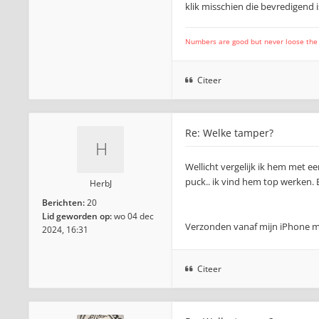
klik misschien die bevredigend i
Numbers are good but never loose the fo
Citeer
Re: Welke tamper?
Wellicht vergelijk ik hem met e
puck.. ik vind hem top werken. En
HerbJ
Berichten:
20
Lid geworden op:
wo 04 dec
Verzonden vanaf mijn iPhone m
2024, 16:31
Citeer