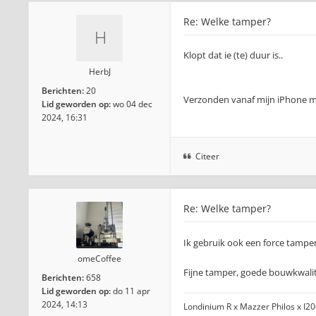
Re: Welke tamper?
Klopt dat ie (te) duur is..
HerbJ
Berichten:
20
Verzonden vanaf mijn iPhone m
Lid geworden op:
wo 04 dec
2024, 16:31
Citeer
Re: Welke tamper?
Ik gebruik ook een force tamp
omeCoffee
Fijne tamper, goede bouwkwalit
Berichten:
658
Lid geworden op:
do 11 apr
2024, 14:13
Londinium R x Mazzer Philos x I2