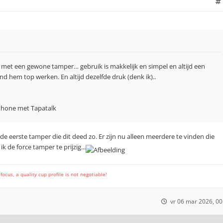
em met een gewone tamper… gebruik is makkelijk en simpel en altijd een
ind hem top werken. En altijd dezelfde druk (denk ik)..
Phone met Tapatalk
e eerste tamper die dit deed zo. Er zijn nu alleen meerdere te vinden die
 de force tamper te prijzig...
cus, a quality cup profile is not negotiable!
vr 06 mar 2026, 00