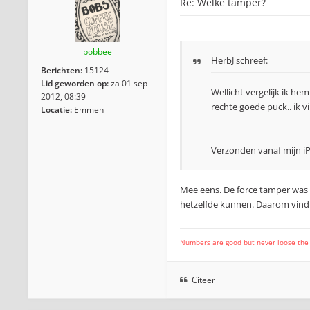
Re: Welke tamper?
bobbee
HerbJ schreef:
Berichten:
15124
Lid geworden op:
za 01 sep
Wellicht vergelijk ik h
2012, 08:39
rechte goede puck.. ik v
Locatie:
Emmen
Verzonden vanaf mijn i
Mee eens. De force tamper was d
hetzelfde kunnen. Daarom vind ik
Numbers are good but never loose the fo
Citeer