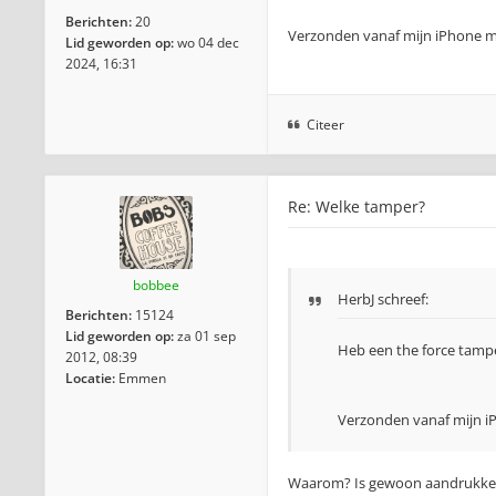
Berichten:
20
Verzonden vanaf mijn iPhone m
Lid geworden op:
wo 04 dec
2024, 16:31
Citeer
Re: Welke tamper?
bobbee
HerbJ schreef:
Berichten:
15124
Lid geworden op:
za 01 sep
Heb een the force tampe
2012, 08:39
Locatie:
Emmen
Verzonden vanaf mijn i
Waarom? Is gewoon aandrukken.