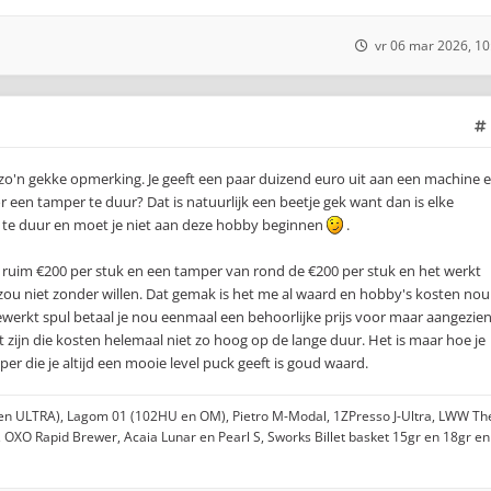
vr 06 mar 2026, 10
jd zo'n gekke opmerking. Je geeft een paar duizend euro uit aan een machine 
r een tamper te duur? Dat is natuurlijk een beetje gek want dan is elke
 te duur en moet je niet aan deze hobby beginnen
.
n ruim €200 per stuk en een tamper van rond de €200 per stuk en het werkt
zou niet zonder willen. Dat gemak is het me al waard en hobby's kosten nou
werkt spul betaal je nou eenmaal een behoorlijke prijs voor maar aangezie
t zijn die kosten helemaal niet zo hoog op de lange duur. Het is maar hoe je
er die je altijd een mooie level puck geeft is goud waard.
n ULTRA), Lagom 01 (102HU en OM), Pietro M-Modal, 1ZPresso J-Ultra, LWW Th
 OXO Rapid Brewer, Acaia Lunar en Pearl S, Sworks Billet basket 15gr en 18gr en