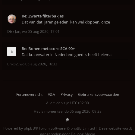
Re: Zwarte filterbakjes
Dat van dat 'jaren geleden' kan wel kloppen, onze
Dirk Jan
,
wo 05 aug 2026, 17:01
Re: Bonen met score SCA 90+
Dat kraanwater in Nederland goed is heeft helema
Erik82
,
wo 05 aug 2026, 16:33
Forumoverzicht
V&A
Privacy
Gebruikersvoorwaarden
Alle tijden zijn
UTC+02:00
Het is momenteel do 06 aug 2026, 09:28
Powered by
phpBB
® Forum Software © phpBB Limited | Deze website wordt
aangeboden door
De Jong Media