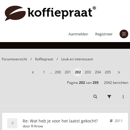
Wat heb je voor het laatst gekocht?
Aanmelden
Registreer
Forumoverzicht
Koffiepraat
Leuk en interessant
1
…
200
201
202
203
204
205
Pagina
202
van
205
2042 berichten
Re: Wat heb je voor het laatst gekocht?
2011
door
R-Know