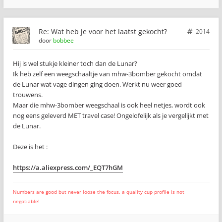
Re: Wat heb je voor het laatst gekocht?
2014
door
bobbee
Hij is wel stukje kleiner toch dan de Lunar?
Ik heb zelf een weegschaaltje van mhw-3bomber gekocht omdat
de Lunar wat vage dingen ging doen. Werkt nu weer goed
trouwens.
Maar die mhw-3bomber weegschaal is ook heel netjes, wordt ook
nog eens geleverd MET travel case! Ongelofelijk als je vergelijkt met
de Lunar.
Deze is het :
https://a.aliexpress.com/_EQT7hGM
Numbers are good but never loose the focus, a quality cup profile is not
negotiable!