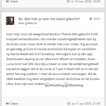
Citeer
vr 13 mar 2026, 10:58
Re: Wat heb je voor het laatst gekocht?
2013
door
gilleko B.
Voor mijn zoon de weegschaal Bookoo Themis Mini gekocht €109
inclusief verzendkosten. Iets minder instelmogelijkheden dan bij
de Acaia Lunar, maar doet er verder niet voor onder. Erg accuraat
en gevoelig. Je kunt er mooie accessoires bij kopen en aansluiten
op bijvoorbeeld een E-61 broeikop. Vervolgens kan je een app
downloaden waarop je van alles kunt aflezen en instellen. Acaia
Lunar kost nu€ 309. Dus bijna 3 keer zo veel. De eerlijkheid gebiedt
mij wel te zeggen dat ik de Lunar al 7 jaar in bezit heb en in die tijd
werkt het nog subliem. 1 keer de accu moeten vervangen. Wil de
GBW kwaliteit nog eens vergelijken tussen de Etzmax en de Eureka
Libra. Even tijd voor maken.
Citeer
za 11 apr 2026, 21:40