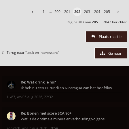
1
…
200
201
202
203
204
205
Pagina
202
van
205
2042 berichten
Plaats reactie
Terug naar “Leuk en interessant”
Ga naar
Re: Wat drink je nu?
Ik heb nu een Burundi en Nicaragua van het hoofdkw
Hk87
,
wo 05 aug 2026, 22:32
Re: Bonen met score SCA 90+
Wat is de optimale mineralenverhouding volgens j
robinfcb
,
wo 05 aug 2026, 19:54