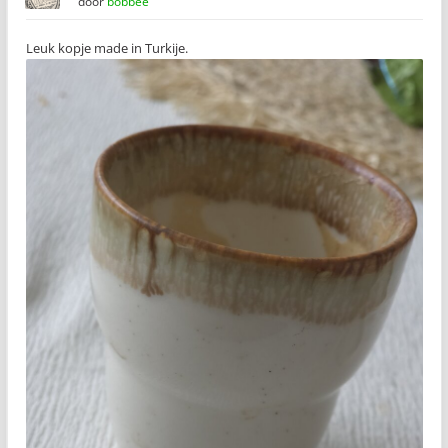
door
bobbee
Leuk kopje made in Turkije.