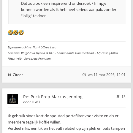
Dat zou ook een inspirerend onderzoek / filmpje
kunnen worden als ik heb heel serieus aanpak, zonder
"lollig" te doen.
Espressomachine: Nurri L-Type Leva
Grinders: Wug2-83a Hybrid & ULF - Comandante Hammerhead - 1Zpresso J-Ultra
Filter: V60 - Aeropress Premium
Citeer
wo 11 mar 2026, 12:01
Re: Puck Prep Markus Jenning
13
door
Hk87
Ik gebruik sinds kort de spouted portafilter voor visite en als er
meerdere tegelijk koffie willen.
Verdeel niks, èèn tik en het valt relatief op zijn plek en pats tampen