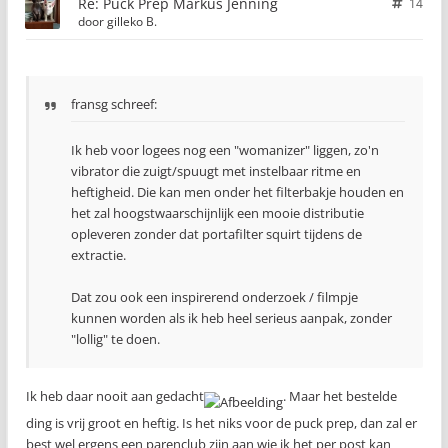
Re: Puck Prep Markus Jenning
14
door
gilleko B.
fransg schreef:
Ik heb voor logees nog een "womanizer" liggen, zo'n
vibrator die zuigt/spuugt met instelbaar ritme en
heftigheid. Die kan men onder het filterbakje houden en
het zal hoogstwaarschijnlijk een mooie distributie
opleveren zonder dat portafilter squirt tijdens de
extractie.
Dat zou ook een inspirerend onderzoek / filmpje
kunnen worden als ik heb heel serieus aanpak, zonder
"lollig" te doen.
Ik heb daar nooit aan gedacht
. Maar het bestelde
ding is vrij groot en heftig. Is het niks voor de puck prep, dan zal er
best wel ergens een parenclub zijn aan wie ik het per post kan