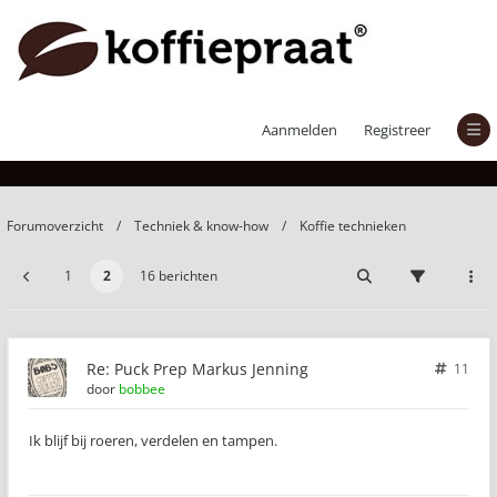
Puck Prep Markus Jenning
Aanmelden
Registreer
Forumoverzicht
Techniek & know-how
Koffie technieken
1
2
16 berichten
Re: Puck Prep Markus Jenning
11
door
bobbee
Ik blijf bij roeren, verdelen en tampen.