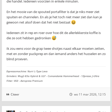
die handel. Iedereen voorzien in enkele minuten.
En het mooie van de spouted portafilter is dat je niks meer ziet
spuiten en channelen. En als je het toch niet meer ziet dan kan je
gewoon net alsof doen dat het niet bestaat
Iedereen zit in rep en roer over hoe dit de allerlekkerste koffie is
die ze ooit hebben gedronken
Ik zou eens voor de grap twee shotjes naast elkaar moeten zetten,
met en zonder puckprep en dan iemand anders het husselen en zo
blind proeven.
Espressomachine: Nurri L-Type Leva
Grinders: Wug2-83a Hybrid & ULF - Comandante Hammerhead - 1Zpresso J-Ultra
Filter: V60 - Aeropress Premium
Citeer
wo 11 mar 2026, 12:15