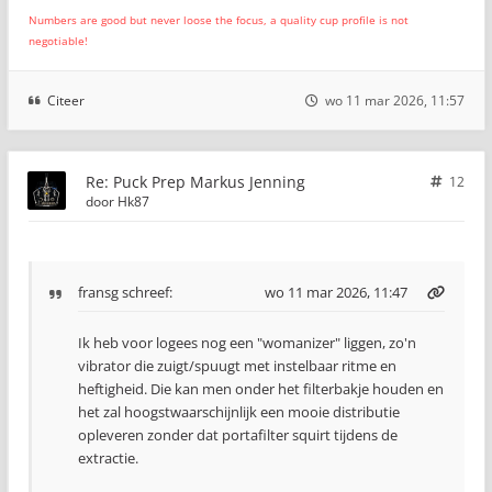
Numbers are good but never loose the focus, a quality cup profile is not
negotiable!
Citeer
wo 11 mar 2026, 11:57
Re: Puck Prep Markus Jenning
12
door
Hk87
fransg
schreef:
wo 11 mar 2026, 11:47
Ik heb voor logees nog een "womanizer" liggen, zo'n
vibrator die zuigt/spuugt met instelbaar ritme en
heftigheid. Die kan men onder het filterbakje houden en
het zal hoogstwaarschijnlijk een mooie distributie
opleveren zonder dat portafilter squirt tijdens de
extractie.