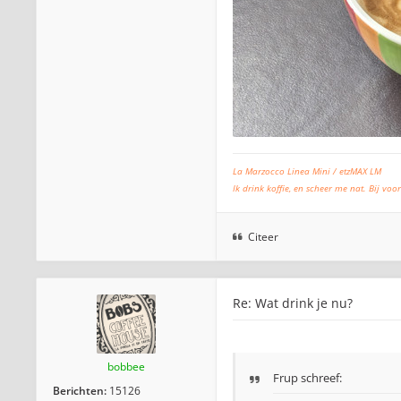
La Marzocco Linea Mini / etzMAX LM
Ik drink koffie, en scheer me nat. Bij voor
Citeer
Re: Wat drink je nu?
bobbee
Frup schreef:
Berichten:
15126