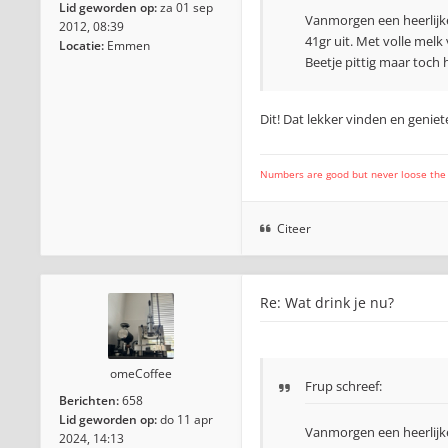
Lid geworden op:
za 01 sep
Vanmorgen een heerlijke
2012, 08:39
41gr uit. Met volle melk
Locatie:
Emmen
Beetje pittig maar toch h
Dit! Dat lekker vinden en genie
Numbers are good but never loose the fo
Citeer
Re: Wat drink je nu?
omeCoffee
Frup schreef:
Berichten:
658
Lid geworden op:
do 11 apr
Vanmorgen een heerlijke
2024, 14:13