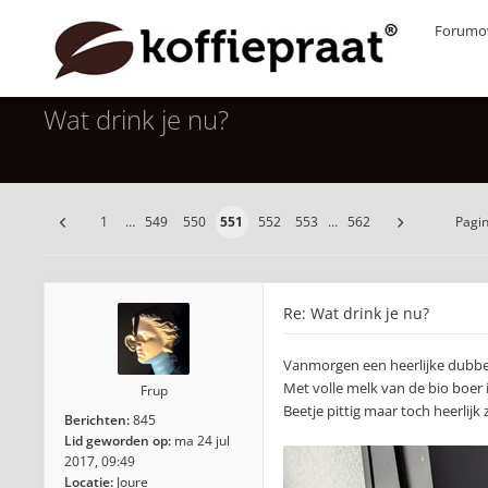
Forumov
Wat drink je nu?
1
…
549
550
551
552
553
…
562
Pagi
Re: Wat drink je nu?
Vanmorgen een heerlijke dubbele
Met volle melk van de bio boer 
Frup
Beetje pittig maar toch heerlijk 
Berichten:
845
Lid geworden op:
ma 24 jul
2017, 09:49
Locatie:
Joure