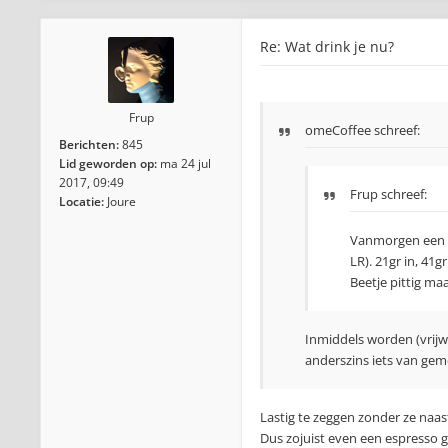
Re: Wat drink je nu?
Frup
omeCoffee
schreef:
Berichten:
845
Lid geworden op:
ma 24 jul
2017, 09:49
Frup schreef:
Locatie:
Joure
Vanmorgen een h
LR). 21gr in, 41g
Beetje pittig maa
Inmiddels worden (vrijwe
anderszins iets van gem
Lastig te zeggen zonder ze naas
Dus zojuist even een espresso 