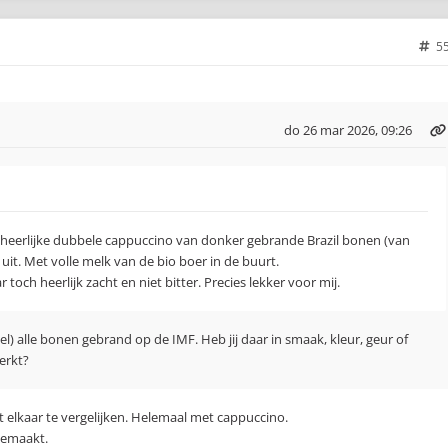
5
do 26 mar 2026, 09:26
eerlijke dubbele cappuccino van donker gebrande Brazil bonen (van
r uit. Met volle melk van de bio boer in de buurt.
r toch heerlijk zacht en niet bitter. Precies lekker voor mij.
l) alle bonen gebrand op de IMF. Heb jij daar in smaak, kleur, geur of
erkt?
t elkaar te vergelijken. Helemaal met cappuccino.
gemaakt.