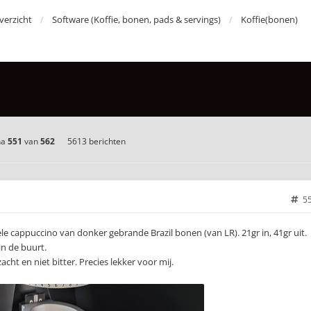
erzicht
Software (Koffie, bonen, pads & servings)
Koffie(bonen)
na
551
van
562
5613 berichten
5
 cappuccino van donker gebrande Brazil bonen (van LR). 21gr in, 41gr uit.
in de buurt.
zacht en niet bitter. Precies lekker voor mij.