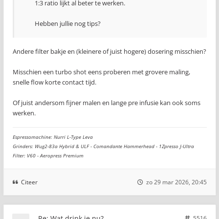
1:3 ratio lijkt al beter te werken.
Hebben jullie nog tips?
Andere filter bakje en (kleinere of juist hogere) dosering misschien?
Misschien een turbo shot eens proberen met grovere maling,
snelle flow korte contact tijd.
Of juist andersom fijner malen en lange pre infusie kan ook soms
werken.
Espressomachine: Nurri L-Type Leva
Grinders: Wug2-83a Hybrid & ULF - Comandante Hammerhead - 1Zpresso J-Ultra
Filter: V60 - Aeropress Premium
Citeer
zo 29 mar 2026, 20:45
Re: Wat drink je nu?
5516