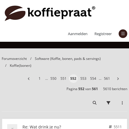
Wat drink je nu?
Aanmelden
Registreer
Forumoverzicht
Software (Koffie, bonen, pads & servings)
Koffie(bonen)
1
…
550
551
552
553
554
…
561
Pagina
552
van
561
5610 berichten
Re: Wat drink je nu?
5511