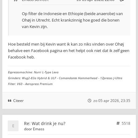
Op filter de Indonesie en Ethiopie (beide anaerobe) van
Ohøj in Utrecht. Echt krankzinnig hoe goed die bonen
van Kevin zijn.
Hoe besteld men bij Kevin want ik kan zo niks vinden over Ohøj
behalve een Facebook pagina en het helpt ook niet dat ik zelf geen
Facebook heb.
Espressomachine: Nurri L-Type Leva
Grinders: Wug2-83a Hybrid & ULF - Comandante Hammerhead - 1Zpresso J-Ultra
Filter: V60 - Aeropress Premium
Citeer
zo 05 apr 2026, 23:35
Re: Wat drink je nu?
5518
door
Emass