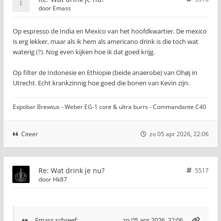
door
Emass
Op espresso de India en Mexico van het hoofdkwartier. De mexico
is erg lekker, maar als ik hem als americano drink is die toch wat
waterig (?). Nog even kijken hoe ik dat goed krijg.
Op filter de Indonesie en Ethiopie (beide anaerobe) van Ohøj in
Utrecht. Echt krankzinnig hoe goed die bonen van Kevin zijn.
Expobar Brewtus - Weber EG-1 core & ultra burrs - Commandante C40
Citeer
zo 05 apr 2026, 22:06
Re: Wat drink je nu?
5517
door
Hk87
Emass
schreef:
zo 05 apr 2026, 22:06