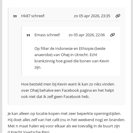
Hk87
schreef:
zo 05 apr 2026, 23:35
Emass
schreef:
zo 05 apr 2026, 22:06
Op filter de Indonesie en Ethiopie (beide
anaerobe) van Ohøj in Utrecht. Echt
krankzinnig hoe goed die bonen van Kevin
zijn.
Hoe besteld men bij Kevin want ik kan zo niks vinden
over Ohøj behalve een Facebook pagina en het helpt
ook niet dat ik zelf geen Facebook heb.
Je kan alleen op locatie kopen met zeer beperkte openingstijden.
Hij doet alles zelf van het café (nu in het weekend nog) en branden.
Met n maat halen wij voor elkaar als we toevallig in de buurt zijn
(Utrecht Vaartsche Rijn)