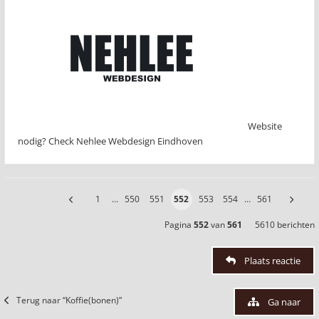
Website
nodig? Check Nehlee Webdesign Eindhoven
1
…
550
551
552
553
554
…
561
Pagina
552
van
561
5610 berichten
Plaats reactie
Terug naar “Koffie(bonen)”
Ga naar