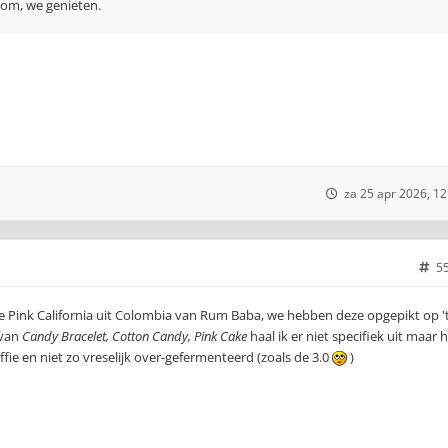
rtom, we genieten.
za 25 apr 2026, 12
5
 de Pink California uit Colombia van Rum Baba, we hebben deze opgepikt op '
 van
Candy Bracelet, Cotton Candy, Pink Cake
haal ik er niet specifiek uit maar 
fie en niet zo vreselijk over-gefermenteerd (zoals de 3.0
)