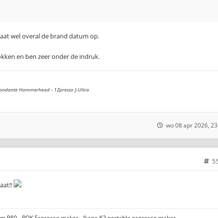
staat wel overal de brand datum op.
kken en ben zeer onder de indruk.
andante Hammerhead - 1Zpresso J-Ultra
wo 08 apr 2026, 23
5
taat!!
gom P80 - ROK Espresso maker - Ikape K2 portable espresso maker -