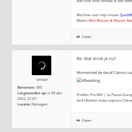
dan ook voor omdat ik dat heerli
Machine voor mijn vrouw:
QuickMi
Molen:
Mini Mazzer & Mazzer Maj
Citeer
Re: Wat drink je nu?
Momenteel de decaf Calmos van 
Leinad
Berichten:
385
Lid geworden op:
vr 09 dec
Profitec Pro 800 | La Pavoni Eur
2022, 21:07
ibrik|Bialetti moka express|Clev
Locatie:
Nijmegen
Citeer