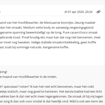
:
di 07 apr 2026, 20:24
aand van het Hoofdkwartier, de Mexicaanse boontjes..Geurig maalsel
t dan het smaakt. Medium vette body en aanwezig vergevingsgezind
ngename spanning bewerkstelligt op de tong. Pure cacao/choco smaak
ebrande toast. Proef kruidig iets maar kan dat nog niet benoemen. Heel
maar moet nog tweaken. Veilige stabiele smaakontwikkeling, geen koffie
aast zoals bij sommige naturals. Aangename koffie.
ving!
 de maand van Hoofdkwartier in de molen.
vet? speculaas? noten? Ik kan het niet echt benoemen, maar het ruikt
 beetje statisch, maar nog goed te hanteren. Het eerste bakkie had een licht
bakkies ben ik dat niet echt meer tegengekomen. De smaak zit bij mij tegen
ar zorg ik dan ook voor omdat ik dat heerlijk vind. Mild is ook een term die