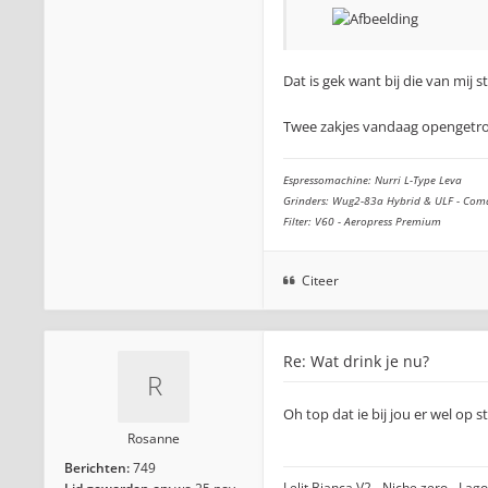
Dat is gek want bij die van mij 
Twee zakjes vandaag opengetro
Espressomachine: Nurri L-Type Leva
Grinders: Wug2-83a Hybrid & ULF - Com
Filter: V60 - Aeropress Premium
Citeer
Re: Wat drink je nu?
Oh top dat ie bij jou er wel op s
Rosanne
Berichten:
749
Lelit Bianca V2 - Niche zero - La