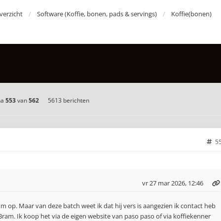
erzicht
Software (Koffie, bonen, pads & servings)
Koffie(bonen)
na
553
van
562
5613 berichten
5
vr 27 mar 2026, 12:46
m op. Maar van deze batch weet ik dat hij vers is aangezien ik contact heb
ram. Ik koop het via de eigen website van paso paso of via koffiekenner