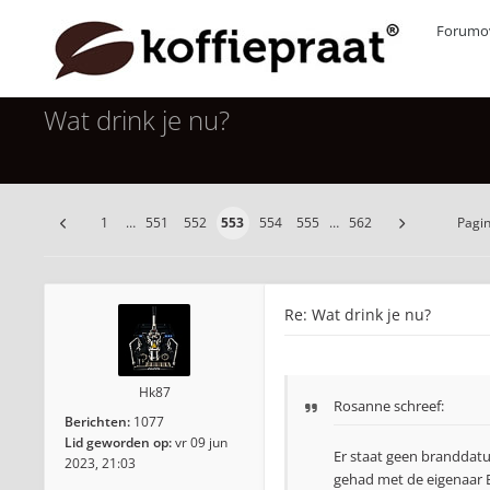
Forumov
Wat drink je nu?
1
…
551
552
553
554
555
…
562
Pagi
Re: Wat drink je nu?
Hk87
Rosanne
schreef:
Berichten:
1077
Lid geworden op:
vr 09 jun
Er staat geen branddatu
2023, 21:03
gehad met de eigenaar B