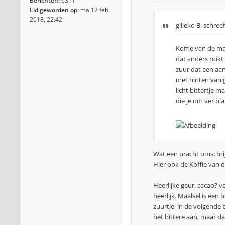
Berichten:
6311
Lid geworden op:
ma 12 feb
2018, 22:42
gilleko B.
schreef
Koffie van de m
dat anders ruik
zuur dat een aa
met hinten van g
licht bittertje 
die je om ver bl
Wat een pracht omschrij
Hier ook de Koffie van
Heerlijke geur, cacao? 
heerlijk. Maalsel is een
zuurtje, in de volgende 
het bittere aan, maar da