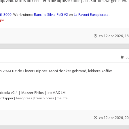
jk vind. Mild is ook een term die bij deze koffie past. Kortom, we genieten.
ll 3000
. Werkruimte:
Rancilio Silvia PdG V2
en
La Pavoni Europiccola
.
or.
zo 12 apr 2026, 18
5
2:AM uit de Clever Dripper. Mooi donker gebrand, lekkere koffie!
opiccola v2.4 | Mazzer Philos | etzMAX LM
erdripper|Aeropress|french press|melitta
zo 12 apr 2026, 20