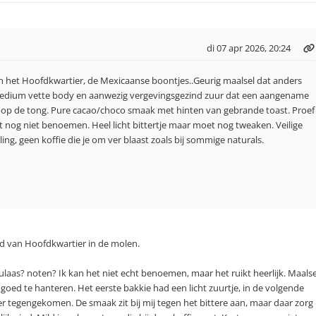
di 07 apr 2026, 20:24
 het Hoofdkwartier, de Mexicaanse boontjes..Geurig maalsel dat anders
Medium vette body en aanwezig vergevingsgezind zuur dat een aangename
 op de tong. Pure cacao/choco smaak met hinten van gebrande toast. Proef
t nog niet benoemen. Heel licht bittertje maar moet nog tweaken. Veilige
ng, geen koffie die je om ver blaast zoals bij sommige naturals.
d van Hoofdkwartier in de molen.
culaas? noten? Ik kan het niet echt benoemen, maar het ruikt heerlijk. Maalse
 goed te hanteren. Het eerste bakkie had een licht zuurtje, in de volgende
er tegengekomen. De smaak zit bij mij tegen het bittere aan, maar daar zorg 