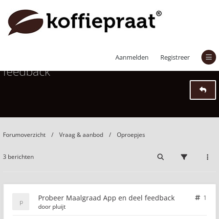
Probeer Maalgraad App en deel
Aanmelden
Registreer
feedback
Forumoverzicht
Vraag & aanbod
Oproepjes
3 berichten
Probeer Maalgraad App en deel feedback
1
door
pluijt