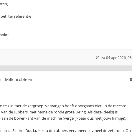
sten).
oet, ter referentie
ankt!
za 04 apr 2026, 08
ect Milk probleem
m te zijn met de zetgroep. Vervangen hoeft doorgaans niet. In de meeste
 van de rubbers, met name de ronde grote u-ring. Als deze (deels) is
p aan de bovenkant van de machine (vergelijkbaar dus met jouw filmpje).
d circa 5 euro. Dus ja, ik zou de rubbers vervangen ipv heel de zetgroep. Op