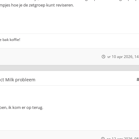
lmpjes hoe je de zetgroep kunt reviseren.
 bak koffie!
vr 10 apr 2026, 14
ect Milk probleem
oen, ik kom er op terug.
zo 12 apr 2026, 08