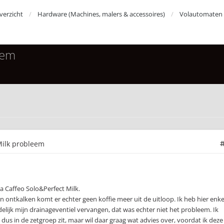
erzicht
Hardware (Machines, malers & accessoires)
Volautomaten
eem
 Milk probleem
ta Caffeo Solo&Perfect Milk.
en ontkalken komt er echter geen koffie meer uit de uitloop. Ik heb hier enke
lijk mijn drainageventiel vervangen, dat was echter niet het probleem. Ik
us in de zetgroep zit, maar wil daar graag wat advies over, voordat ik deze