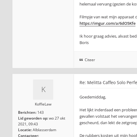
helemaal vervang (gezien de ko
Filmpje van wat mijn apparaat d
https://imgur.com/a/6dO5Kfe
Ik hoor graag advies, alvast bed
Boris
Citeer
Re: Melitta Caffeo Solo Perf
Goedemiddag,
KoffieLaw
Het lijkt inderdaad een problee
Berichten:
143
gevallen volstaat het vervangen
Lid geworden op:
wo 27 okt
gescheurd, dan lekt de zetgroe
2021, 09:43
Locatie:
Alblasserdam
De rubbers kosten uit mijn hoof
Contacteer: