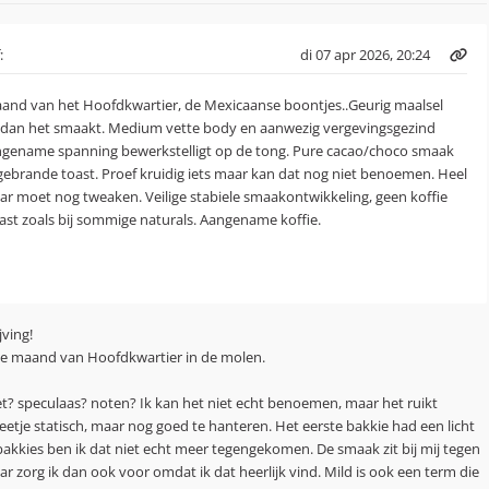
:
di 07 apr 2026, 20:24
aand van het Hoofdkwartier, de Mexicaanse boontjes..Geurig maalsel
t dan het smaakt. Medium vette body en aanwezig vergevingsgezind
ngename spanning bewerkstelligt op de tong. Pure cacao/choco smaak
ebrande toast. Proef kruidig iets maar kan dat nog niet benoemen. Heel
maar moet nog tweaken. Veilige stabiele smaakontwikkeling, geen koffie
aast zoals bij sommige naturals. Aangename koffie.
ving!
 de maand van Hoofdkwartier in de molen.
vet? speculaas? noten? Ik kan het niet echt benoemen, maar het ruikt
 beetje statisch, maar nog goed te hanteren. Het eerste bakkie had een licht
bakkies ben ik dat niet echt meer tegengekomen. De smaak zit bij mij tegen
ar zorg ik dan ook voor omdat ik dat heerlijk vind. Mild is ook een term die