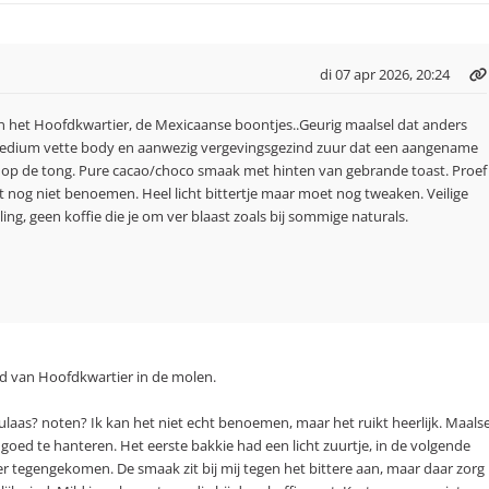
di 07 apr 2026, 20:24
 het Hoofdkwartier, de Mexicaanse boontjes..Geurig maalsel dat anders
Medium vette body en aanwezig vergevingsgezind zuur dat een aangename
 op de tong. Pure cacao/choco smaak met hinten van gebrande toast. Proef
t nog niet benoemen. Heel licht bittertje maar moet nog tweaken. Veilige
ng, geen koffie die je om ver blaast zoals bij sommige naturals.
d van Hoofdkwartier in de molen.
culaas? noten? Ik kan het niet echt benoemen, maar het ruikt heerlijk. Maalse
 goed te hanteren. Het eerste bakkie had een licht zuurtje, in de volgende
er tegengekomen. De smaak zit bij mij tegen het bittere aan, maar daar zorg 