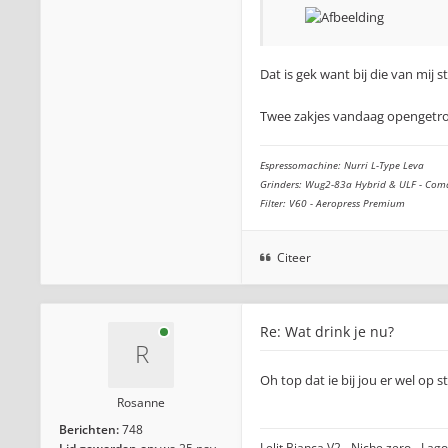
Dat is gek want bij die van mij 
Twee zakjes vandaag opengetro
Espressomachine: Nurri L-Type Leva
Grinders: Wug2-83a Hybrid & ULF - Com
Filter: V60 - Aeropress Premium
Citeer
Re: Wat drink je nu?
Oh top dat ie bij jou er wel op s
Rosanne
Berichten:
748
Lelit Bianca V2 - Niche zero - La