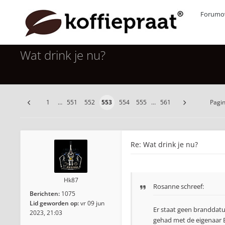
Forumov
Wat drink je nu?
1
…
551
552
553
554
555
…
561
Pagi
Re: Wat drink je nu?
Hk87
Rosanne
schreef:
Berichten:
1075
Lid geworden op:
vr 09 jun
Er staat geen branddatu
2023, 21:03
gehad met de eigenaar B