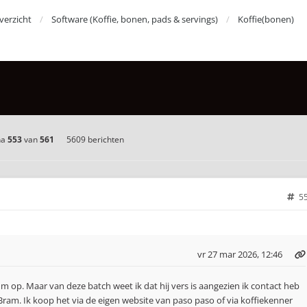
erzicht
Software (Koffie, bonen, pads & servings)
Koffie(bonen)
na
553
van
561
5609 berichten
5
vr 27 mar 2026, 12:46
m op. Maar van deze batch weet ik dat hij vers is aangezien ik contact heb
ram. Ik koop het via de eigen website van paso paso of via koffiekenner