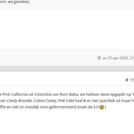
rtom, we genieten.
za 25 apr 2026, 12
5
 de Pink California uit Colombia van Rum Baba, we hebben deze opgepikt op '
 van
Candy Bracelet, Cotton Candy, Pink Cake
haal ik er niet specifiek uit maar 
fie en niet zo vreselijk over-gefermenteerd (zoals de 3.0
)