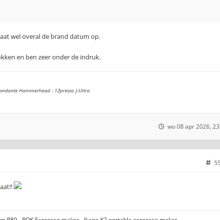
staat wel overal de brand datum op.
kken en ben zeer onder de indruk.
andante Hammerhead - 1Zpresso J-Ultra
wo 08 apr 2026, 23
5
taat!!
gom P80 - ROK Espresso maker - Ikape K2 portable espresso maker -