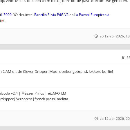
jk vind. Mild is ook een term die bij deze koffie past. Kortom, we genieten.
ll 3000
. Werkruimte:
Rancilio Silvia PdG V2
en
La Pavoni Europiccola
.
or.
zo 12 apr 2026, 18
5
2:AM uit de Clever Dripper. Mooi donker gebrand, lekkere koffie!
opiccola v2.4 | Mazzer Philos | etzMAX LM
erdripper|Aeropress|french press|melitta
zo 12 apr 2026, 20