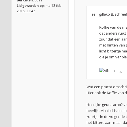
Berichten:
6311
Lid geworden op:
ma 12 feb
2018, 22:42
gilleko B.
schreef
Koffie van de m
dat anders ruik
zuur dat een aa
met hinten van g
licht bittertje 
die je om ver bl
Wat een pracht omschrij
Hier ook de Koffie van
Heerlijke geur, cacao? 
heerlijk. Maalsel is een
zuurtje, in de volgende 
het bittere aan, maar da