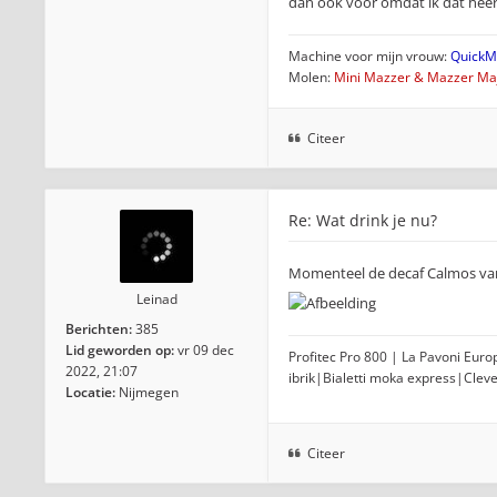
dan ook voor omdat ik dat heerli
Machine voor mijn vrouw:
QuickMi
Molen:
Mini Mazzer & Mazzer Maj
Citeer
Re: Wat drink je nu?
Momenteel de decaf Calmos van 
Leinad
Berichten:
385
Lid geworden op:
vr 09 dec
Profitec Pro 800 | La Pavoni Eur
2022, 21:07
ibrik|Bialetti moka express|Clev
Locatie:
Nijmegen
Citeer