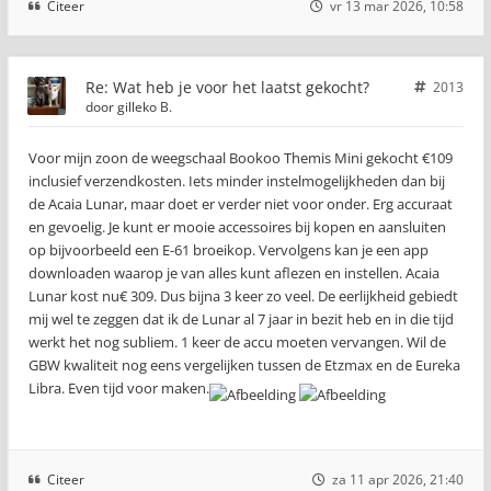
Citeer
vr 13 mar 2026, 10:58
Re: Wat heb je voor het laatst gekocht?
2013
door
gilleko B.
Voor mijn zoon de weegschaal Bookoo Themis Mini gekocht €109
inclusief verzendkosten. Iets minder instelmogelijkheden dan bij
de Acaia Lunar, maar doet er verder niet voor onder. Erg accuraat
en gevoelig. Je kunt er mooie accessoires bij kopen en aansluiten
op bijvoorbeeld een E-61 broeikop. Vervolgens kan je een app
downloaden waarop je van alles kunt aflezen en instellen. Acaia
Lunar kost nu€ 309. Dus bijna 3 keer zo veel. De eerlijkheid gebiedt
mij wel te zeggen dat ik de Lunar al 7 jaar in bezit heb en in die tijd
werkt het nog subliem. 1 keer de accu moeten vervangen. Wil de
GBW kwaliteit nog eens vergelijken tussen de Etzmax en de Eureka
Libra. Even tijd voor maken.
Citeer
za 11 apr 2026, 21:40