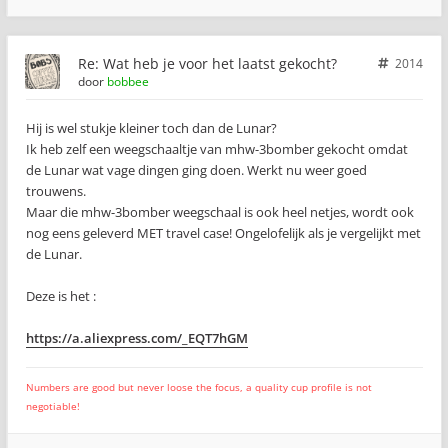
Re: Wat heb je voor het laatst gekocht?
2014
door
bobbee
Hij is wel stukje kleiner toch dan de Lunar?
Ik heb zelf een weegschaaltje van mhw-3bomber gekocht omdat
de Lunar wat vage dingen ging doen. Werkt nu weer goed
trouwens.
Maar die mhw-3bomber weegschaal is ook heel netjes, wordt ook
nog eens geleverd MET travel case! Ongelofelijk als je vergelijkt met
de Lunar.
Deze is het :
https://a.aliexpress.com/_EQT7hGM
Numbers are good but never loose the focus, a quality cup profile is not
negotiable!