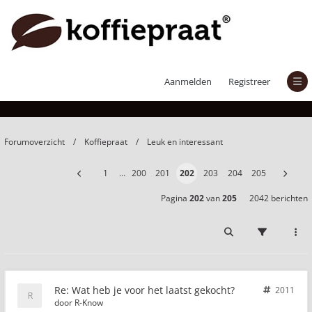
Wat heb je voor het laatst gekocht?
Aanmelden
Registreer
Forumoverzicht
Koffiepraat
Leuk en interessant
1
…
200
201
202
203
204
205
Pagina
202
van
205
2042 berichten
Re: Wat heb je voor het laatst gekocht?
2011
door
R-Know