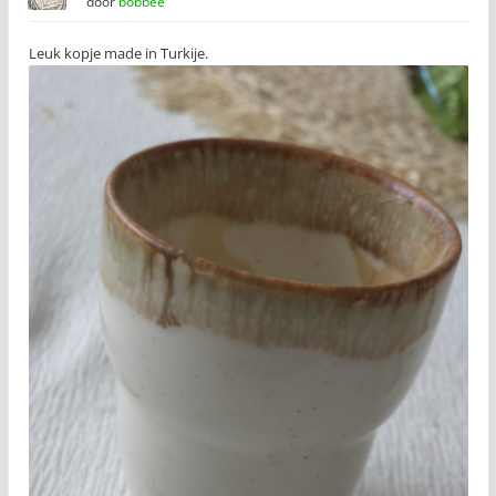
door
bobbee
Leuk kopje made in Turkije.