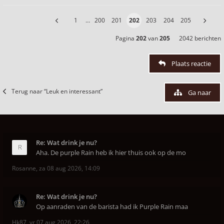
1
…
200
201
202
203
204
205
Pagina
202
van
205
2042 berichten
Plaats reactie
Terug naar “Leuk en interessant”
Ga naar
Re: Wat drink je nu?
Aha. De purple Rain heb ik hier thuis ook op de mo
Rosanne
,
za 08 aug 2026, 14:09
Re: Wat drink je nu?
Op aanraden van de barista had ik Purple Rain maa
Hk87
,
vr 07 aug 2026, 22:26