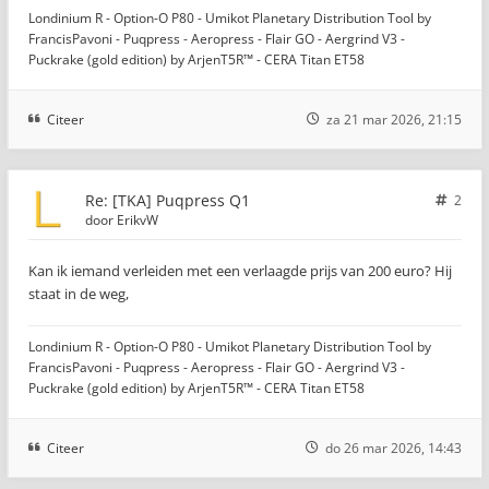
Londinium R - Option-O P80 - Umikot Planetary Distribution Tool by
FrancisPavoni - Puqpress - Aeropress - Flair GO - Aergrind V3 -
Puckrake (gold edition) by ArjenT5R™ - CERA Titan ET58
Citeer
za 21 mar 2026, 21:15
Re: [TKA] Puqpress Q1
2
door
ErikvW
Kan ik iemand verleiden met een verlaagde prijs van 200 euro? Hij
staat in de weg,
Londinium R - Option-O P80 - Umikot Planetary Distribution Tool by
FrancisPavoni - Puqpress - Aeropress - Flair GO - Aergrind V3 -
Puckrake (gold edition) by ArjenT5R™ - CERA Titan ET58
Citeer
do 26 mar 2026, 14:43