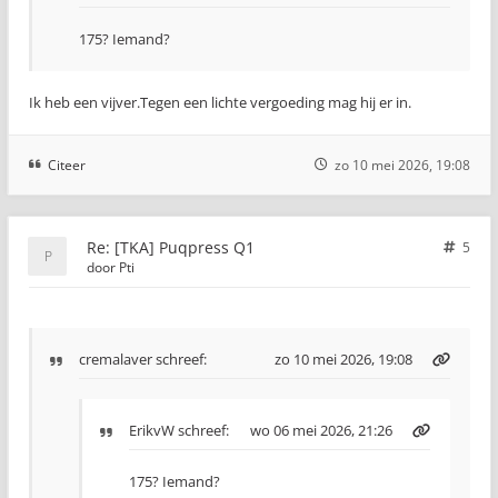
175? Iemand?
Ik heb een vijver.Tegen een lichte vergoeding mag hij er in.
Citeer
zo 10 mei 2026, 19:08
Re: [TKA] Puqpress Q1
5
door
Pti
cremalaver
schreef:
zo 10 mei 2026, 19:08
ErikvW
schreef:
wo 06 mei 2026, 21:26
175? Iemand?