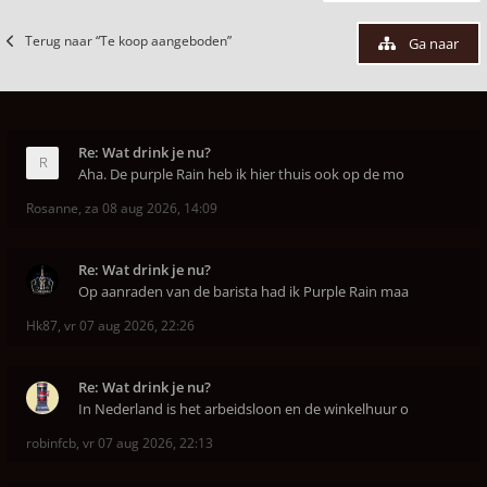
Terug naar “Te koop aangeboden”
Ga naar
Re: Wat drink je nu?
Aha. De purple Rain heb ik hier thuis ook op de mo
Rosanne
,
za 08 aug 2026, 14:09
Re: Wat drink je nu?
Op aanraden van de barista had ik Purple Rain maa
Hk87
,
vr 07 aug 2026, 22:26
Re: Wat drink je nu?
In Nederland is het arbeidsloon en de winkelhuur o
robinfcb
,
vr 07 aug 2026, 22:13