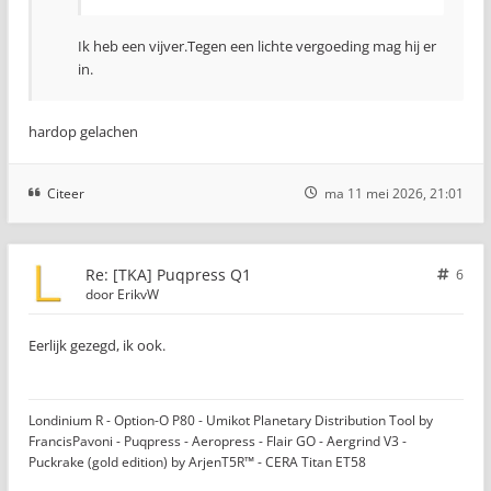
Ik heb een vijver.Tegen een lichte vergoeding mag hij er
in.
hardop gelachen
Citeer
ma 11 mei 2026, 21:01
Re: [TKA] Puqpress Q1
6
door
ErikvW
Eerlijk gezegd, ik ook.
Londinium R - Option-O P80 - Umikot Planetary Distribution Tool by
FrancisPavoni - Puqpress - Aeropress - Flair GO - Aergrind V3 -
Puckrake (gold edition) by ArjenT5R™ - CERA Titan ET58