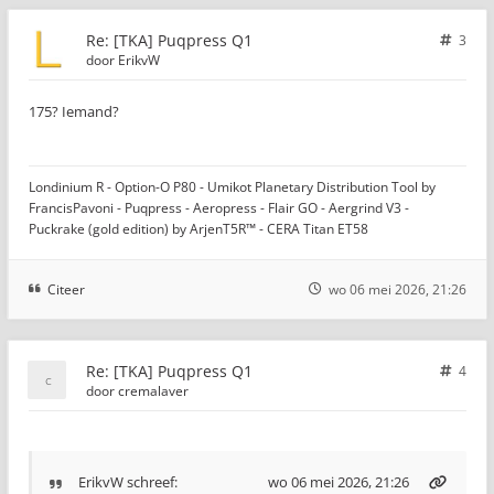
Re: [TKA] Puqpress Q1
3
door
ErikvW
175? Iemand?
Londinium R - Option-O P80 - Umikot Planetary Distribution Tool by
FrancisPavoni - Puqpress - Aeropress - Flair GO - Aergrind V3 -
Puckrake (gold edition) by ArjenT5R™ - CERA Titan ET58
Citeer
wo 06 mei 2026, 21:26
Re: [TKA] Puqpress Q1
4
door
cremalaver
ErikvW
schreef:
wo 06 mei 2026, 21:26