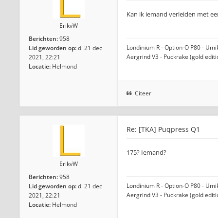
Kan ik iemand verleiden met een
ErikvW
Berichten:
958
Londinium R - Option-O P80 - Umiko
Lid geworden op:
di 21 dec
Aergrind V3 - Puckrake (gold edit
2021, 22:21
Locatie:
Helmond
Citeer
Re: [TKA] Puqpress Q1
175? Iemand?
ErikvW
Berichten:
958
Londinium R - Option-O P80 - Umiko
Lid geworden op:
di 21 dec
Aergrind V3 - Puckrake (gold edit
2021, 22:21
Locatie:
Helmond