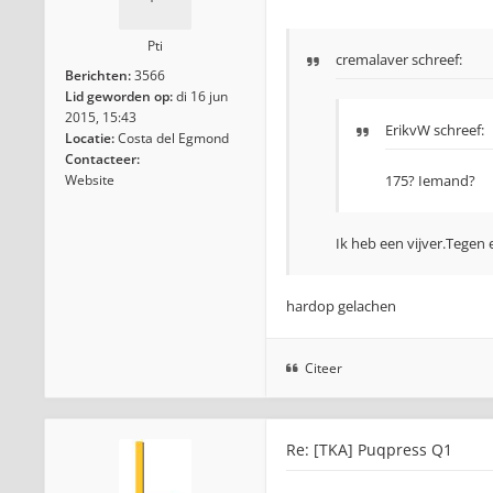
Pti
cremalaver
schreef:
Berichten:
3566
Lid geworden op:
di 16 jun
2015, 15:43
ErikvW
schreef:
Locatie:
Costa del Egmond
Contacteer:
Website
175? Iemand?
Ik heb een vijver.Tegen 
hardop gelachen
Citeer
Re: [TKA] Puqpress Q1