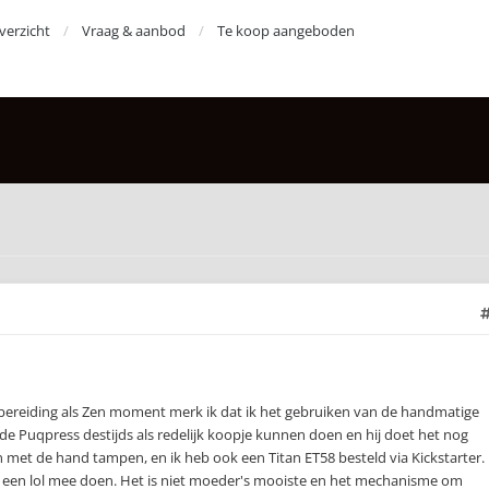
erzicht
Vraag & aanbod
Te koop aangeboden
 bereiding als Zen moment merk ik dat ik het gebruiken van de handmatige
e Puqpress destijds als redelijk koopje kunnen doen en hij doet het nog
 met de hand tampen, en ik heb ook een Titan ET58 besteld via Kickstarter.
g een lol mee doen. Het is niet moeder's mooiste en het mechanisme om