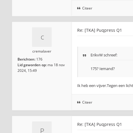
Citeer
Re: [TKA] Puqpress Q1
cremalaver
ErikvW
schreef:
Berichten:
176
Lid geworden op:
ma 18 nov
175? Iemand?
2024, 15:49
Ik heb een vijver.Tegen een lich
Citeer
Re: [TKA] Puqpress Q1