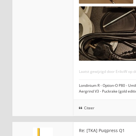
Laatst gewijzigd door
ErikvW
op do
Londinium R - Option-O P80 - Umiko
Aergrind V3 - Puckrake (gold edit
Citeer
Re: [TKA] Puqpress Q1