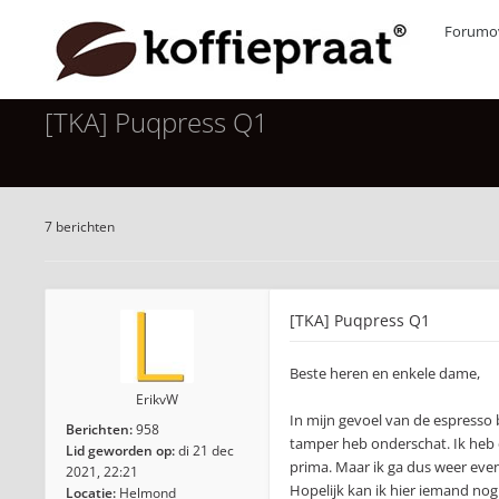
Forumov
[TKA] Puqpress Q1
7 berichten
[TKA] Puqpress Q1
Beste heren en enkele dame,
ErikvW
In mijn gevoel van de espresso
Berichten:
958
tamper heb onderschat. Ik heb d
Lid geworden op:
di 21 dec
prima. Maar ik ga dus weer even
2021, 22:21
Hopelijk kan ik hier iemand no
Locatie:
Helmond