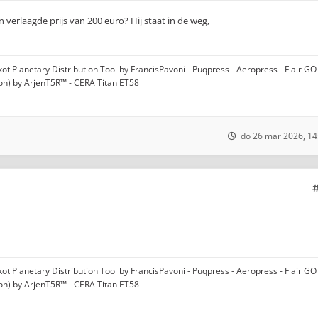
 verlaagde prijs van 200 euro? Hij staat in de weg,
t Planetary Distribution Tool by FrancisPavoni - Puqpress - Aeropress - Flair GO 
ion) by ArjenT5R™ - CERA Titan ET58
do 26 mar 2026, 14
t Planetary Distribution Tool by FrancisPavoni - Puqpress - Aeropress - Flair GO 
ion) by ArjenT5R™ - CERA Titan ET58