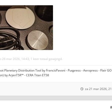
 26 mar 2026, 14:43, 1 keer totaal gewijzigd.
t Planetary Distribution Tool by FrancisPavoni - Puqpress - Aeropress - Flair GO 
ion) by ArjenT5R™ - CERA Titan ET58
za 21 mar 2026, 21