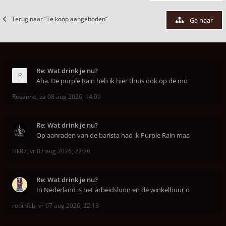
Terug naar “Te koop aangeboden”
Ga naar
Re: Wat drink je nu?
Aha. De purple Rain heb ik hier thuis ook op de mo
Rosanne
,
za 08 aug 2026, 14:09
Re: Wat drink je nu?
Op aanraden van de barista had ik Purple Rain maa
Hk87
,
vr 07 aug 2026, 22:26
Re: Wat drink je nu?
In Nederland is het arbeidsloon en de winkelhuur o
robinfcb
,
vr 07 aug 2026, 22:13