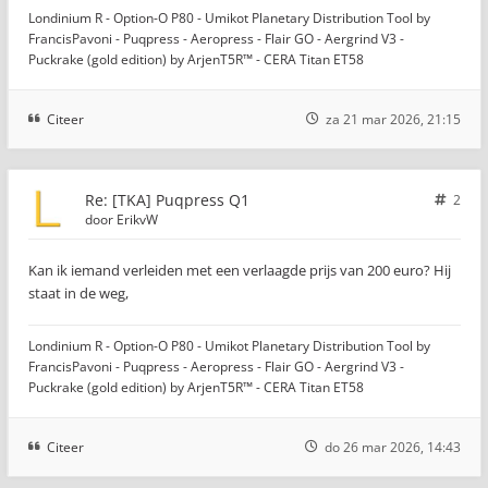
Londinium R - Option-O P80 - Umikot Planetary Distribution Tool by
FrancisPavoni - Puqpress - Aeropress - Flair GO - Aergrind V3 -
Puckrake (gold edition) by ArjenT5R™ - CERA Titan ET58
Citeer
za 21 mar 2026, 21:15
Re: [TKA] Puqpress Q1
2
door
ErikvW
Kan ik iemand verleiden met een verlaagde prijs van 200 euro? Hij
staat in de weg,
Londinium R - Option-O P80 - Umikot Planetary Distribution Tool by
FrancisPavoni - Puqpress - Aeropress - Flair GO - Aergrind V3 -
Puckrake (gold edition) by ArjenT5R™ - CERA Titan ET58
Citeer
do 26 mar 2026, 14:43