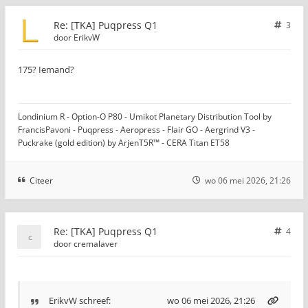
Re: [TKA] Puqpress Q1
3
door
ErikvW
175? Iemand?
Londinium R - Option-O P80 - Umikot Planetary Distribution Tool by
FrancisPavoni - Puqpress - Aeropress - Flair GO - Aergrind V3 -
Puckrake (gold edition) by ArjenT5R™ - CERA Titan ET58
Citeer
wo 06 mei 2026, 21:26
Re: [TKA] Puqpress Q1
4
door
cremalaver
ErikvW
schreef:
wo 06 mei 2026, 21:26