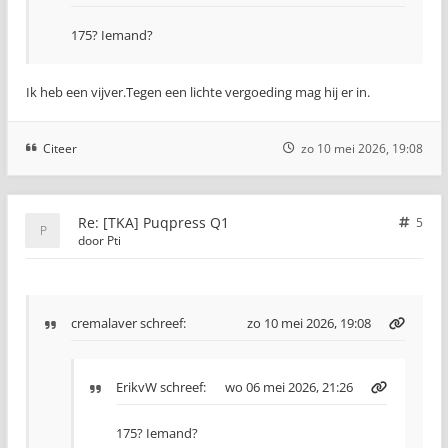
175? Iemand?
Ik heb een vijver.Tegen een lichte vergoeding mag hij er in.
Citeer
zo 10 mei 2026, 19:08
Re: [TKA] Puqpress Q1
5
door
Pti
cremalaver
schreef:
zo 10 mei 2026, 19:08
ErikvW
schreef:
wo 06 mei 2026, 21:26
175? Iemand?