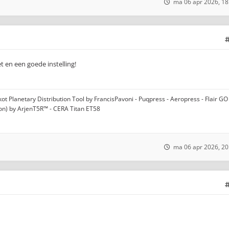
ma 06 apr 2026, 18
t en een goede instelling!
t Planetary Distribution Tool by FrancisPavoni - Puqpress - Aeropress - Flair GO 
ion) by ArjenT5R™ - CERA Titan ET58
ma 06 apr 2026, 20