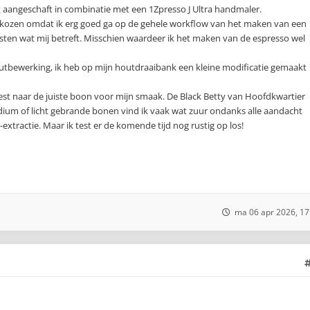
t aangeschaft in combinatie met een 1Zpresso J Ultra handmaler.
ekozen omdat ik erg goed ga op de gehele workflow van het maken van een
osten wat mij betreft. Misschien waardeer ik het maken van de espresso wel
utbewerking, ik heb op mijn houtdraaibank een kleine modificatie gemaakt
est naar de juiste boon voor mijn smaak. De Black Betty van Hoofdkwartier
dium of licht gebrande bonen vind ik vaak wat zuur ondanks alle aandacht
tractie. Maar ik test er de komende tijd nog rustig op los!
ma 06 apr 2026, 17