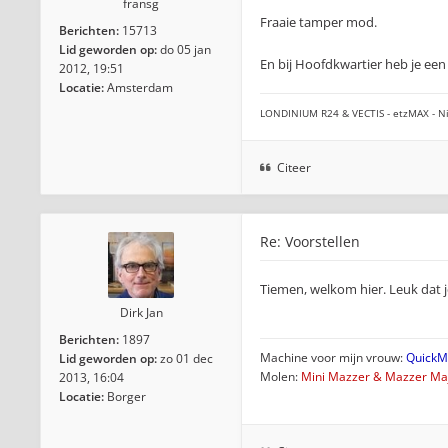
fransg
Fraaie tamper mod.
Berichten:
15713
Lid geworden op:
do 05 jan
En bij Hoofdkwartier heb je een
2012, 19:51
Locatie:
Amsterdam
LONDINIUM R24 & VECTIS - etzMAX - Ni
Citeer
Re: Voorstellen
Tiemen, welkom hier. Leuk dat je
Dirk Jan
Berichten:
1897
Machine voor mijn vrouw:
QuickMi
Lid geworden op:
zo 01 dec
Molen:
Mini Mazzer & Mazzer Maj
2013, 16:04
Locatie:
Borger