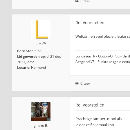
Citeer
Re: Voorstellen
Welkom en veel plezier, leuke se
ErikvW
Berichten:
958
Londinium R - Option-O P80 - Umiko
Lid geworden op:
di 21 dec
Aergrind V3 - Puckrake (gold edit
2021, 22:21
Locatie:
Helmond
Citeer
Re: Voorstellen
Prachtige tamper, mooi als
je dat zelf allemaal kan.
gilleko B.