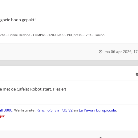
 goeie boon gepakt!
che - Honne Hedone - COMPAK R120->GRRR - PUQpress - FZ94 - Tonino
ma 06 apr 2026, 17
 met de Cafelat Robot start. Plezier!
ll 3000
. Werkruimte:
Rancilio Silvia PdG V2
en
La Pavoni Europiccola
.
or.