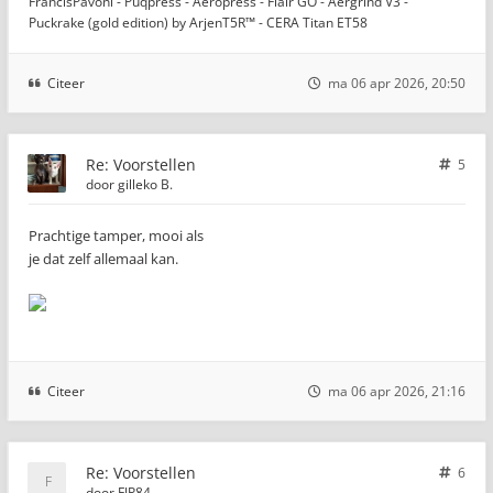
FrancisPavoni - Puqpress - Aeropress - Flair GO - Aergrind V3 -
Puckrake (gold edition) by ArjenT5R™ - CERA Titan ET58
Citeer
ma 06 apr 2026, 20:50
Re: Voorstellen
5
door
gilleko B.
Prachtige tamper, mooi als
je dat zelf allemaal kan.
Citeer
ma 06 apr 2026, 21:16
Re: Voorstellen
6
door
FJP84