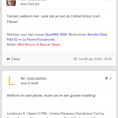
door
Dirk Jan
Tiemen, welkom hier. Leuk dat je met de Cafelat Robot start.
Plezier!
Machine voor mijn vrouw:
QuickMill 3000
. Werkruimte:
Rancilio Silvia
PdG V2
en
La Pavoni Europiccola
.
Molen:
Mini Mazzer & Mazzer Major.
Citeer
ma 06 apr 2026, 18:29
Re: Voorstellen
4
door
ErikvW
Welkom en veel plezier, leuke set en een goede instelling!
Londinium R - Option-O P80 - Umikot Planetary Distribution Tool by