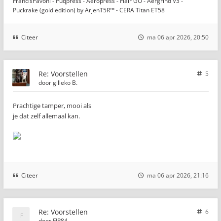
FrancisPavoni - Puqpress - Aeropress - Flair GO - Aergrind V3 -
Puckrake (gold edition) by ArjenT5R™ - CERA Titan ET58
Citeer
ma 06 apr 2026, 20:50
Re: Voorstellen
5
door
gilleko B.
Prachtige tamper, mooi als
je dat zelf allemaal kan.
Citeer
ma 06 apr 2026, 21:16
Re: Voorstellen
6
door
FJP84