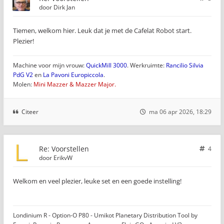
door
Dirk Jan
Tiemen, welkom hier. Leuk dat je met de Cafelat Robot start.
Plezier!
Machine voor mijn vrouw:
QuickMill 3000
. Werkruimte:
Rancilio Silvia
PdG V2
en
La Pavoni Europiccola
.
Molen:
Mini Mazzer & Mazzer Major.
Citeer
ma 06 apr 2026, 18:29
Re: Voorstellen
4
door
ErikvW
Welkom en veel plezier, leuke set en een goede instelling!
Londinium R - Option-O P80 - Umikot Planetary Distribution Tool by