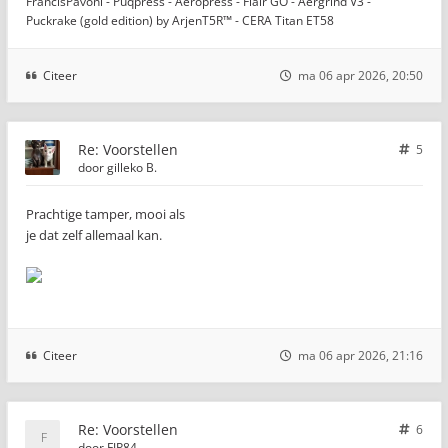
FrancisPavoni - Puqpress - Aeropress - Flair GO - Aergrind V3 -
Puckrake (gold edition) by ArjenT5R™ - CERA Titan ET58
Citeer
ma 06 apr 2026, 20:50
Re: Voorstellen
5
door
gilleko B.
Prachtige tamper, mooi als
je dat zelf allemaal kan.
Citeer
ma 06 apr 2026, 21:16
Re: Voorstellen
6
door
FJP84