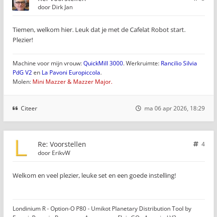
door
Dirk Jan
Tiemen, welkom hier. Leuk dat je met de Cafelat Robot start.
Plezier!
Machine voor mijn vrouw:
QuickMill 3000
. Werkruimte:
Rancilio Silvia
PdG V2
en
La Pavoni Europiccola
.
Molen:
Mini Mazzer & Mazzer Major.
Citeer
ma 06 apr 2026, 18:29
Re: Voorstellen
4
door
ErikvW
Welkom en veel plezier, leuke set en een goede instelling!
Londinium R - Option-O P80 - Umikot Planetary Distribution Tool by