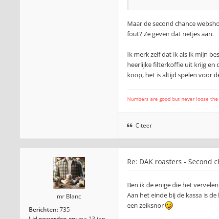
Maar de second chance webshop 
fout? Ze geven dat netjes aan.
Ik merk zelf dat ik als ik mij
heerlijke filterkoffie uit krijg
koop, het is altijd spelen voor
Numbers are good but never loose the fo
Citeer
Re: DAK roasters - Second 
Ben ik de enige die het vervelen
Aan het einde bij de kassa is de
mr Blanc
een zeiksnor
Berichten:
735
Lid geworden op:
ma 13 jan