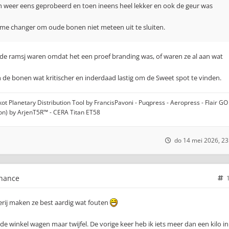
h weer eens geprobeerd en toen ineens heel lekker en ook de geur was
me changer om oude bonen niet meteen uit te sluiten.
 de ramsj waren omdat het een proef branding was, of waren ze al aan wat
 de bonen wat kritischer en inderdaad lastig om de Sweet spot te vinden.
t Planetary Distribution Tool by FrancisPavoni - Puqpress - Aeropress - Flair GO 
ion) by ArjenT5R™ - CERA Titan ET58
do 14 mei 2026, 23
chance
rij maken ze best aardig wat fouten
e winkel wagen maar twijfel. De vorige keer heb ik iets meer dan een kilo in