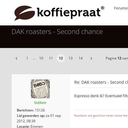
Forumov
DAK roasters - Second chance
1
…
10
11
12
13
14
Pagina
12
va
Re: DAK roasters - Second 
Espresso denk ik? Eventueel filt
bobbee
Berichten:
15126
Lid geworden op:
za 01 sep
Numbers are good but never loose the fo
2012, 08:39
Locatie:
Emmen