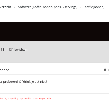
erzicht
Software (Koffie, bonen, pads & servings)
Koffie(bonen)
n
14
131 berichten
chance
er proberen? Of drink je dat niet?
cus, a quality cup profile is not negotiable!