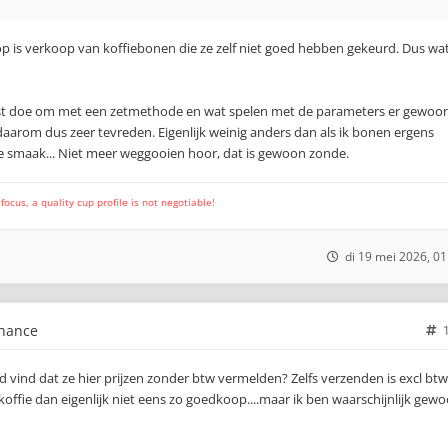
is verkoop van koffiebonen die ze zelf niet goed hebben gekeurd. Dus wat
n best doe om met een zetmethode en wat spelen met de parameters er gewoo
 en daarom dus zeer tevreden. Eigenlijk weinig anders dan als ik bonen ergens
 de smaak... Niet meer weggooien hoor, dat is gewoon zonde.
cus, a quality cup profile is not negotiable!
di 19 mei 2026, 01
chance
d vind dat ze hier prijzen zonder btw vermelden? Zelfs verzenden is excl btw
 koffie dan eigenlijk niet eens zo goedkoop....maar ik ben waarschijnlijk gew