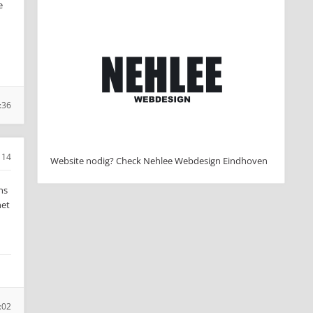
e
:36
114
Website nodig? Check Nehlee Webdesign Eindhoven
ns
het
:02