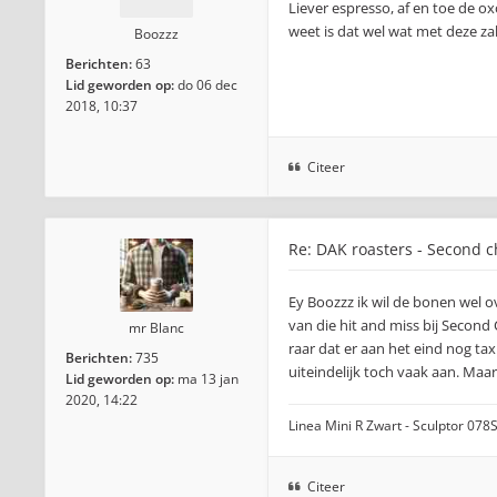
Liever espresso, af en toe de ox
weet is dat wel wat met deze za
Boozzz
Berichten:
63
Lid geworden op:
do 06 dec
2018, 10:37
Citeer
Re: DAK roasters - Second 
Ey Boozzz ik wil de bonen wel 
van die hit and miss bij Secon
mr Blanc
raar dat er aan het eind nog ta
Berichten:
735
uiteindelijk toch vaak aan. Maa
Lid geworden op:
ma 13 jan
2020, 14:22
Linea Mini R Zwart - Sculptor 078S
Citeer