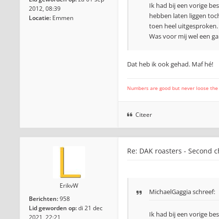
Ik had bij een vorige be
2012, 08:39
hebben laten liggen toc
Locatie:
Emmen
toen heel uitgesproken.
Was voor mij wel een ga
Dat heb ik ook gehad. Maf hé!
Numbers are good but never loose the fo
Citeer
Re: DAK roasters - Second 
ErikvW
MichaelGaggia
schreef:
Berichten:
958
Lid geworden op:
di 21 dec
Ik had bij een vorige be
2021, 22:21