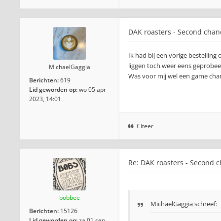
DAK roasters - Second chan
Ik had bij een vorige bestellin
liggen toch weer eens geprobee
MichaelGaggia
Was voor mij wel een game chan
Berichten:
619
Lid geworden op:
wo 05 apr
2023, 14:01
Citeer
Re: DAK roasters - Second 
bobbee
MichaelGaggia schreef:
Berichten:
15126
Lid geworden op:
za 01 sep