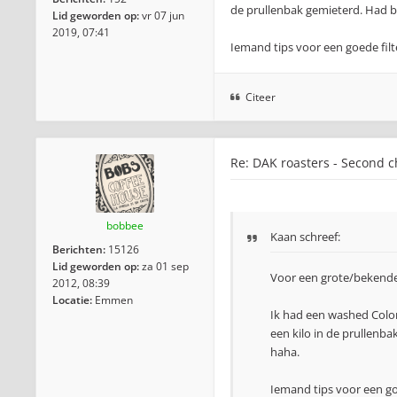
de prullenbak gemieterd. Had b
Lid geworden op:
vr 07 jun
2019, 07:41
Iemand tips voor een goede filte
Citeer
Re: DAK roasters - Second 
bobbee
Kaan schreef:
Berichten:
15126
Lid geworden op:
za 01 sep
Voor een grote/bekende
2012, 08:39
Locatie:
Emmen
Ik had een washed Colom
een kilo in de prullenb
haha.
Iemand tips voor een goe