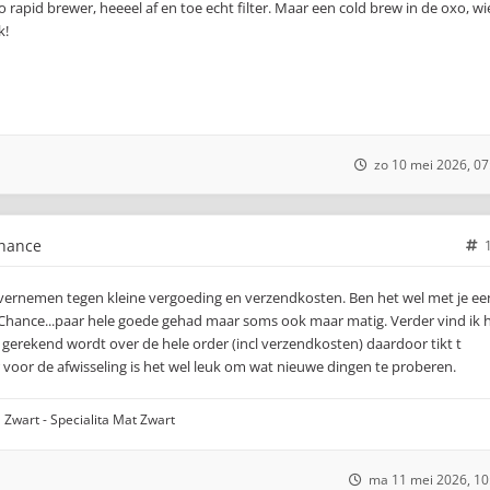
o rapid brewer, heeeel af en toe echt filter. Maar een cold brew in de oxo, wi
k!
zo 10 mei 2026, 07
chance
overnemen tegen kleine vergoeding en verzendkosten. Ben het wel met je ee
d Chance...paar hele goede gehad maar soms ook maar matig. Verder vind ik 
x gerekend wordt over de hele order (incl verzendkosten) daardoor tikt t
r voor de afwisseling is het wel leuk om wat nieuwe dingen te proberen.
 Zwart - Specialita Mat Zwart
ma 11 mei 2026, 10