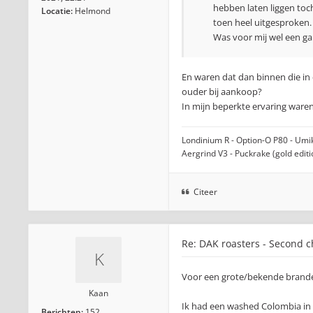
hebben laten liggen toc
Locatie:
Helmond
toen heel uitgesproken.
Was voor mij wel een ga
En waren dat dan binnen die in
ouder bij aankoop?
In mijn beperkte ervaring waren
Londinium R - Option-O P80 - Umiko
Aergrind V3 - Puckrake (gold edit
Citeer
Re: DAK roasters - Second 
Voor een grote/bekende brande
Kaan
Ik had een washed Colombia in d
Berichten:
152