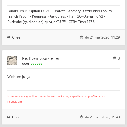
Londinium R - Option-O P80 - Umikot Planetary Distribution Tool by
FrancisPavoni - Puqpress - Aeropress - Flair GO - Aergrind V3 -
Puckrake (gold edition) by ArjenT5R™ - CERA Titan ET58
Citeer
do 21 mei 2026, 11:29
Re: Even voorstellen
3
door
bobbee
Welkom Jur Jan
Numbers are good but never loose the focus, a quality cup profile is not
negotiable!
Citeer
do 21 mei 2026, 15:43