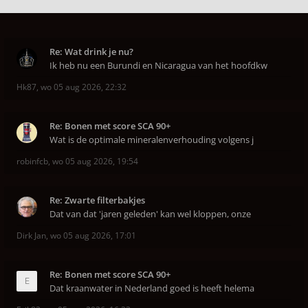
Re: Wat drink je nu?
Ik heb nu een Burundi en Nicaragua van het hoofdkw
Hk87
,
wo 05 aug 2026, 22:32
Re: Bonen met score SCA 90+
Wat is de optimale mineralenverhouding volgens j
robinfcb
,
wo 05 aug 2026, 19:54
Re: Zwarte filterbakjes
Dat van dat 'jaren geleden' kan wel kloppen, onze
Dirk Jan
,
wo 05 aug 2026, 17:01
Re: Bonen met score SCA 90+
Dat kraanwater in Nederland goed is heeft helema