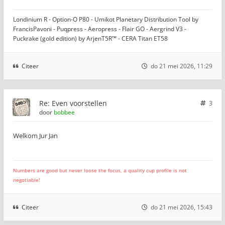
Londinium R - Option-O P80 - Umikot Planetary Distribution Tool by
FrancisPavoni - Puqpress - Aeropress - Flair GO - Aergrind V3 -
Puckrake (gold edition) by ArjenT5R™ - CERA Titan ET58
Citeer
do 21 mei 2026, 11:29
Re: Even voorstellen
3
door
bobbee
Welkom Jur Jan
Numbers are good but never loose the focus, a quality cup profile is not
negotiable!
Citeer
do 21 mei 2026, 15:43