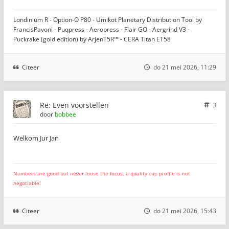
Londinium R - Option-O P80 - Umikot Planetary Distribution Tool by
FrancisPavoni - Puqpress - Aeropress - Flair GO - Aergrind V3 -
Puckrake (gold edition) by ArjenT5R™ - CERA Titan ET58
Citeer
do 21 mei 2026, 11:29
Re: Even voorstellen
3
door
bobbee
Welkom Jur Jan
Numbers are good but never loose the focus, a quality cup profile is not
negotiable!
Citeer
do 21 mei 2026, 15:43