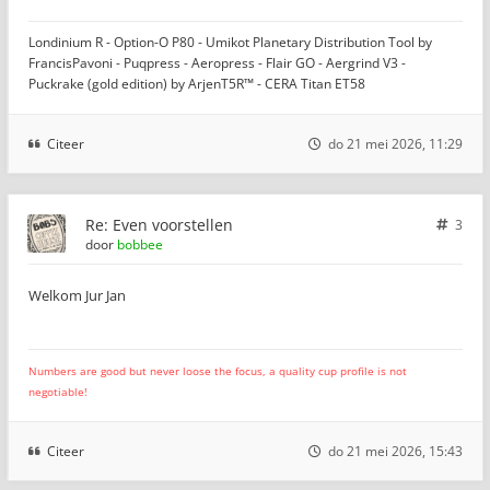
Londinium R - Option-O P80 - Umikot Planetary Distribution Tool by
FrancisPavoni - Puqpress - Aeropress - Flair GO - Aergrind V3 -
Puckrake (gold edition) by ArjenT5R™ - CERA Titan ET58
Citeer
do 21 mei 2026, 11:29
Re: Even voorstellen
3
door
bobbee
Welkom Jur Jan
Numbers are good but never loose the focus, a quality cup profile is not
negotiable!
Citeer
do 21 mei 2026, 15:43