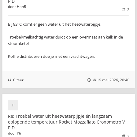
PID
door
HanR
2
Bij 83°C komt er geen water uit het heetwaterpijpje.
Troebel/melkachtig water duidt op een overmaat aan kalk in de
stoomketel
Koffie distribueren doe je met een vrachtwagen.
Citeer
di 19 mei 2026, 20:40
Re: Troebel water uit heetwaterpijpje én langzaam
oplopende temperatuur Rocket Mozzafiato Cronometro V
PID
door
Pti
3