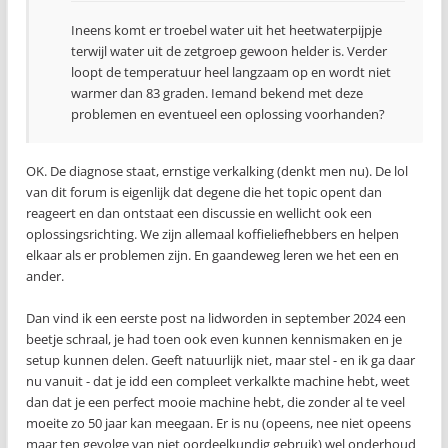
Ineens komt er troebel water uit het heetwaterpijpje
terwijl water uit de zetgroep gewoon helder is. Verder
loopt de temperatuur heel langzaam op en wordt niet
warmer dan 83 graden. Iemand bekend met deze
problemen en eventueel een oplossing voorhanden?
OK. De diagnose staat, ernstige verkalking (denkt men nu). De lol
van dit forum is eigenlijk dat degene die het topic opent dan
reageert en dan ontstaat een discussie en wellicht ook een
oplossingsrichting. We zijn allemaal koffieliefhebbers en helpen
elkaar als er problemen zijn. En gaandeweg leren we het een en
ander.
Dan vind ik een eerste post na lidworden in september 2024 een
beetje schraal, je had toen ook even kunnen kennismaken en je
setup kunnen delen. Geeft natuurlijk niet, maar stel - en ik ga daar
nu vanuit - dat je idd een compleet verkalkte machine hebt, weet
dan dat je een perfect mooie machine hebt, die zonder al te veel
moeite zo 50 jaar kan meegaan. Er is nu (opeens, nee niet opeens
maar ten gevolge van niet oordeelkundig gebruik) wel onderhoud