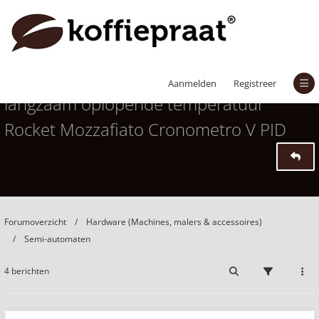
Troebel water uit heetwaterpijpje én
Aanmelden
Registreer
langzaam oplopende temperatuur
Rocket Mozzafiato Cronometro V PID
Forumoverzicht
Hardware (Machines, malers & accessoires)
Semi-automaten
4 berichten