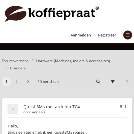
Quest 3Ms met arduino-TC4
Aanmelden
Registreer
Forumoverzicht
Hardware (Machines, malers & accessoires)
Branders
1
2
15 berichten
Quest 3Ms met arduino-TC4
1
door
adriaan
Hallo,
Sinds een tijdje heb ik een quest3Ms roaster.