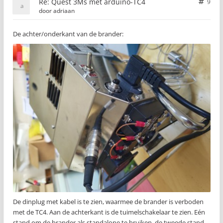
Re: Quest 3Ms met arduino-TC4
9
door
adriaan
De achter/onderkant van de brander:
De dinplug met kabel is te zien, waarmee de brander is verboden
met de TC4. Aan de achterkant is de tuimelschakelaar te zien. Eén
stand om de brander als standalone te bruiken, de tweede stand