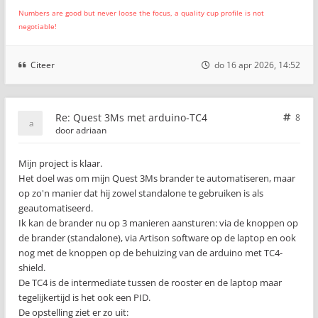
Numbers are good but never loose the focus, a quality cup profile is not
negotiable!
Citeer
do 16 apr 2026, 14:52
Re: Quest 3Ms met arduino-TC4
8
door
adriaan
Mijn project is klaar.
Het doel was om mijn Quest 3Ms brander te automatiseren, maar
op zo'n manier dat hij zowel standalone te gebruiken is als
geautomatiseerd.
Ik kan de brander nu op 3 manieren aansturen: via de knoppen op
de brander (standalone), via Artison software op de laptop en ook
nog met de knoppen op de behuizing van de arduino met TC4-
shield.
De TC4 is de intermediate tussen de rooster en de laptop maar
tegelijkertijd is het ook een PID.
De opstelling ziet er zo uit: