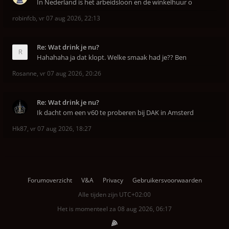
In Nederland is het arbeidsloon en de winkelhuur o
robinfcb
,
vr 07 aug 2026, 22:13
Re: Wat drink je nu?
Hahahaha ja dat klopt. Welke smaak had je?? Ben
Rosanne
,
vr 07 aug 2026, 20:26
Re: Wat drink je nu?
Ik dacht om een v60 te proberen bij DAK in Amsterd
Hk87
,
vr 07 aug 2026, 18:27
Forumoverzicht
V&A
Privacy
Gebruikersvoorwaarden
Alle tijden zijn
UTC+02:00
Het is momenteel za 08 aug 2026, 06:17