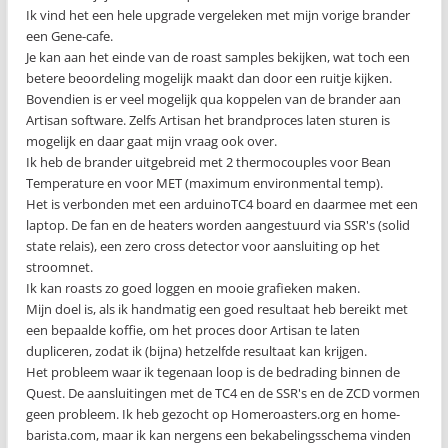
Ik vind het een hele upgrade vergeleken met mijn vorige brander
een Gene-cafe.
Je kan aan het einde van de roast samples bekijken, wat toch een
betere beoordeling mogelijk maakt dan door een ruitje kijken.
Bovendien is er veel mogelijk qua koppelen van de brander aan
Artisan software. Zelfs Artisan het brandproces laten sturen is
mogelijk en daar gaat mijn vraag ook over.
Ik heb de brander uitgebreid met 2 thermocouples voor Bean
Temperature en voor MET (maximum environmental temp).
Het is verbonden met een arduinoTC4 board en daarmee met een
laptop. De fan en de heaters worden aangestuurd via SSR's (solid
state relais), een zero cross detector voor aansluiting op het
stroomnet.
Ik kan roasts zo goed loggen en mooie grafieken maken.
Mijn doel is, als ik handmatig een goed resultaat heb bereikt met
een bepaalde koffie, om het proces door Artisan te laten
dupliceren, zodat ik (bijna) hetzelfde resultaat kan krijgen.
Het probleem waar ik tegenaan loop is de bedrading binnen de
Quest. De aansluitingen met de TC4 en de SSR's en de ZCD vormen
geen probleem. Ik heb gezocht op Homeroasters.org en home-
barista.com, maar ik kan nergens een bekabelingsschema vinden