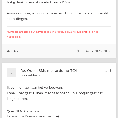
lastig denk ik omdat de electronica DIY is.
Anyway succes, ik hoop dat je iemand vindt met verstand van dit
soort dingen.
Numbers are good but never loose the focus, a quality cup profile is not
negotiable!
Citeer
di 14 apr 2026, 20:36
Re: Quest 3Ms met arduino-TC4
3
door
adriaan
Ik ben hem zelf aan het verbouwen.
Enne ... het gaat lukken, met of zonder hulp. Hooguit gaat het
langer duren.
Quest 3Ms, Gene cafe
Expobar, La Pavona (hevelmachine)