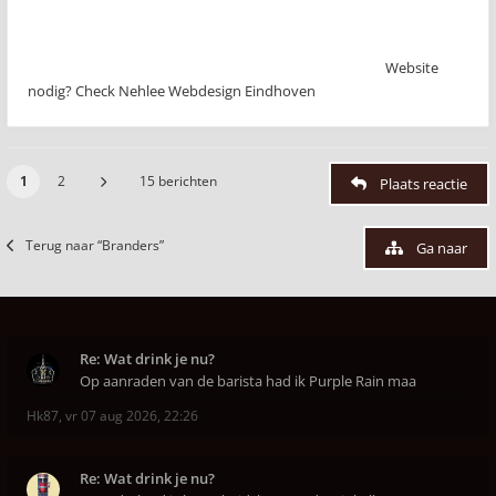
Website
nodig? Check Nehlee Webdesign Eindhoven
1
2
15 berichten
Plaats reactie
Terug naar “Branders”
Ga naar
Re: Wat drink je nu?
Op aanraden van de barista had ik Purple Rain maa
Hk87
,
vr 07 aug 2026, 22:26
Re: Wat drink je nu?