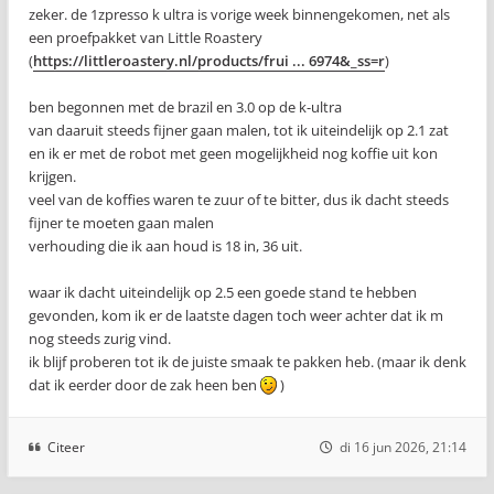
zeker. de 1zpresso k ultra is vorige week binnengekomen, net als
een proefpakket van Little Roastery
(
https://littleroastery.nl/products/frui ... 6974&_ss=r
)
ben begonnen met de brazil en 3.0 op de k-ultra
van daaruit steeds fijner gaan malen, tot ik uiteindelijk op 2.1 zat
en ik er met de robot met geen mogelijkheid nog koffie uit kon
krijgen.
veel van de koffies waren te zuur of te bitter, dus ik dacht steeds
fijner te moeten gaan malen
verhouding die ik aan houd is 18 in, 36 uit.
waar ik dacht uiteindelijk op 2.5 een goede stand te hebben
gevonden, kom ik er de laatste dagen toch weer achter dat ik m
nog steeds zurig vind.
ik blijf proberen tot ik de juiste smaak te pakken heb. (maar ik denk
dat ik eerder door de zak heen ben
)
Citeer
di 16 jun 2026, 21:14