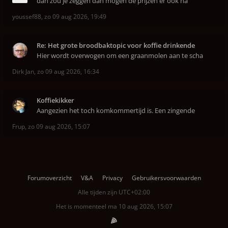
dan zou je zeggen dan mogen de prijzen er ook na
youssef88
,
zo 09 aug 2026, 19:49
Re: Het grote broodbaktopic voor koffie drinkende
Hier wordt overwogen om een graanmolen aan te scha
Dirk Jan
,
zo 09 aug 2026, 16:34
Koffiekikker
Aangezien het toch komkommertijd is. Een zingende
Frup
,
zo 09 aug 2026, 15:07
Forumoverzicht
V&A
Privacy
Gebruikersvoorwaarden
Alle tijden zijn
UTC+02:00
Het is momenteel ma 10 aug 2026, 15:07