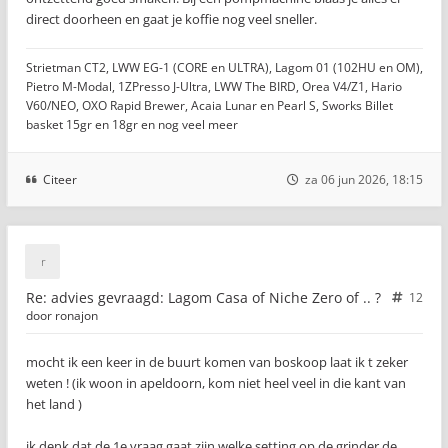
direct doorheen en gaat je koffie nog veel sneller.
Strietman CT2, LWW EG-1 (CORE en ULTRA), Lagom 01 (102HU en OM),
Pietro M-Modal, 1ZPresso J-Ultra, LWW The BIRD, Orea V4/Z1, Hario
V60/NEO, OXO Rapid Brewer, Acaia Lunar en Pearl S, Sworks Billet
basket 15gr en 18gr en nog veel meer
Citeer
za 06 jun 2026, 18:15
Re: advies gevraagd: Lagom Casa of Niche Zero of .. ?
12
door
ronajon
mocht ik een keer in de buurt komen van boskoop laat ik t zeker
weten ! (ik woon in apeldoorn, kom niet heel veel in die kant van
het land )
ik denk dat de 1e vraag gaat zijn welke setting op de grinder de