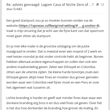
Re: advies gevraagd: Lagom Casa of Niche Zero of .. ?
13
door
Erik82
Een goed startpunt zou je zo moeten kunnen vinden via de
website (
https://1zpresso.coffee/grind-setting/# ... g-anchor-8
).
Vaak is mijn ervaring dat je echt aan de fijne kant van dat spectrum
moet gaan zitten als startpunt.
En ja met elke maler is de grootste uitdaging om de juiste
maalgraad te vinden. Dat is meestal even een maand of 2 werk en
veel testen voordat je dat onder controle hebt als beginner. Bonen
hebben allemaal andere eigenschappen en zullen dan ook een
andere maalverdeling geven. Zeker een Ethiopië en Colombia
zitten aan de uiterste zijden. De kleine harde boontjes zoals een
Ethiopië geven altijd meer fines en moeten dus grover gemalen
worden waar een Colombia veel fijner moet en een Peru er over
het algemeen wat tussenin zit.
Lichte branding is harder en geeft wat minder fines daar waar een
donkere branding erg bros is en dus veel fines zal geven. Over het
is het dus hoe donkerder de branding hoe grover de maling. En