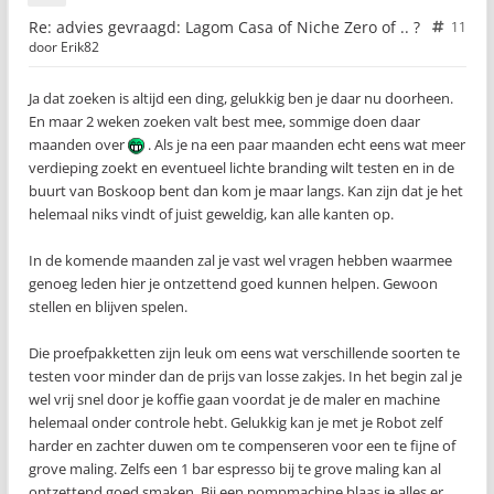
Re: advies gevraagd: Lagom Casa of Niche Zero of .. ?
11
door
Erik82
Ja dat zoeken is altijd een ding, gelukkig ben je daar nu doorheen.
En maar 2 weken zoeken valt best mee, sommige doen daar
maanden over
. Als je na een paar maanden echt eens wat meer
verdieping zoekt en eventueel lichte branding wilt testen en in de
buurt van Boskoop bent dan kom je maar langs. Kan zijn dat je het
helemaal niks vindt of juist geweldig, kan alle kanten op.
In de komende maanden zal je vast wel vragen hebben waarmee
genoeg leden hier je ontzettend goed kunnen helpen. Gewoon
stellen en blijven spelen.
Die proefpakketten zijn leuk om eens wat verschillende soorten te
testen voor minder dan de prijs van losse zakjes. In het begin zal je
wel vrij snel door je koffie gaan voordat je de maler en machine
helemaal onder controle hebt. Gelukkig kan je met je Robot zelf
harder en zachter duwen om te compenseren voor een te fijne of
grove maling. Zelfs een 1 bar espresso bij te grove maling kan al
ontzettend goed smaken. Bij een pompmachine blaas je alles er