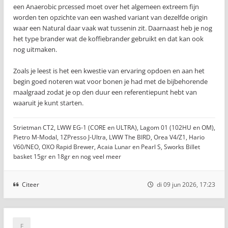
een Anaerobic prcessed moet over het algemeen extreem fijn
worden ten opzichte van een washed variant van dezelfde origin
waar een Natural daar vaak wat tussenin zit. Daarnaast heb je nog
het type brander wat de koffiebrander gebruikt en dat kan ook
nog uitmaken.
Zoals je leest is het een kwestie van ervaring opdoen en aan het
begin goed noteren wat voor bonen je had met de bijbehorende
maalgraad zodat je op den duur een referentiepunt hebt van
waaruit je kunt starten.
Strietman CT2, LWW EG-1 (CORE en ULTRA), Lagom 01 (102HU en OM),
Pietro M-Modal, 1ZPresso J-Ultra, LWW The BIRD, Orea V4/Z1, Hario
V60/NEO, OXO Rapid Brewer, Acaia Lunar en Pearl S, Sworks Billet
basket 15gr en 18gr en nog veel meer
Citeer
di 09 jun 2026, 17:23