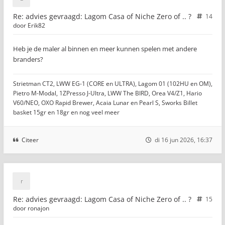
Re: advies gevraagd: Lagom Casa of Niche Zero of .. ?
14
door
Erik82
Heb je de maler al binnen en meer kunnen spelen met andere
branders?
Strietman CT2, LWW EG-1 (CORE en ULTRA), Lagom 01 (102HU en OM),
Pietro M-Modal, 1ZPresso J-Ultra, LWW The BIRD, Orea V4/Z1, Hario
V60/NEO, OXO Rapid Brewer, Acaia Lunar en Pearl S, Sworks Billet
basket 15gr en 18gr en nog veel meer
Citeer
di 16 jun 2026, 16:37
Re: advies gevraagd: Lagom Casa of Niche Zero of .. ?
15
door
ronajon