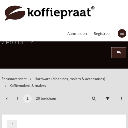
advies gevraagd: Lagom Casa of Niche
Aanmelden
Registreer
Zero of .. ?
Forumoverzicht
Hardware (Machines, malers & accessoires)
Koffiemolens & malers
1
2
20 berichten