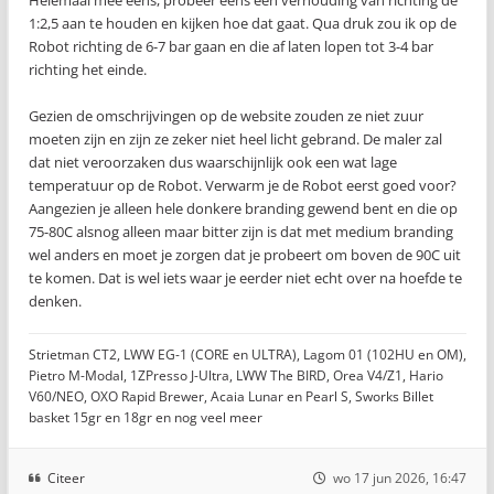
Helemaal mee eens, probeer eens een verhouding van richting de
1:2,5 aan te houden en kijken hoe dat gaat. Qua druk zou ik op de
Robot richting de 6-7 bar gaan en die af laten lopen tot 3-4 bar
richting het einde.
Gezien de omschrijvingen op de website zouden ze niet zuur
moeten zijn en zijn ze zeker niet heel licht gebrand. De maler zal
dat niet veroorzaken dus waarschijnlijk ook een wat lage
temperatuur op de Robot. Verwarm je de Robot eerst goed voor?
Aangezien je alleen hele donkere branding gewend bent en die op
75-80C alsnog alleen maar bitter zijn is dat met medium branding
wel anders en moet je zorgen dat je probeert om boven de 90C uit
te komen. Dat is wel iets waar je eerder niet echt over na hoefde te
denken.
Strietman CT2, LWW EG-1 (CORE en ULTRA), Lagom 01 (102HU en OM),
Pietro M-Modal, 1ZPresso J-Ultra, LWW The BIRD, Orea V4/Z1, Hario
V60/NEO, OXO Rapid Brewer, Acaia Lunar en Pearl S, Sworks Billet
basket 15gr en 18gr en nog veel meer
Citeer
wo 17 jun 2026, 16:47