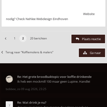
Website
nodig? Check Nehlee Webdesign Eindhoven
1
2
20 berichten
Plaats reactie
Terug naar “Koffiemolens & malers”
Ga naar
Re: Het grote broodbaktopic voor koffie drinkende
Ik heb een mockmill 100 maar geen Lupine. Handlei
bobbee
,
zo 09 aug 2026, 23:25
Re: Wat drink je nu?