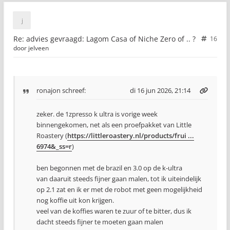
Re: advies gevraagd: Lagom Casa of Niche Zero of .. ?
16
door
jelveen
ronajon
schreef:
di 16 jun 2026, 21:14
zeker. de 1zpresso k ultra is vorige week
binnengekomen, net als een proefpakket van Little
Roastery (
https://littleroastery.nl/products/frui ...
6974&_ss=r
)
ben begonnen met de brazil en 3.0 op de k-ultra
van daaruit steeds fijner gaan malen, tot ik uiteindelijk
op 2.1 zat en ik er met de robot met geen mogelijkheid
nog koffie uit kon krijgen.
veel van de koffies waren te zuur of te bitter, dus ik
dacht steeds fijner te moeten gaan malen