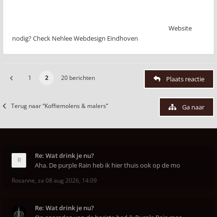
Website
nodig? Check Nehlee Webdesign Eindhoven
1
2
20 berichten
Plaats reactie
Terug naar “Koffiemolens & malers”
Ga naar
Re: Wat drink je nu?
Aha. De purple Rain heb ik hier thuis ook op de mo
Rosanne
,
za 08 aug 2026, 14:09
Re: Wat drink je nu?