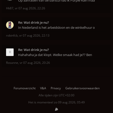
Op aanraden van de barista had ik Purple Rain maa
Hk87
,
vr 07 aug 2026, 22:26
Re: Wat drink je nu?
In Nederland is het arbeidsloon en de winkelhuur o
robinfcb
,
vr 07 aug 2026, 22:13
Re: Wat drink je nu?
Hahahaha ja dat klopt. Welke smaak had je?? Ben
Rosanne
,
vr 07 aug 2026, 20:26
Forumoverzicht
V&A
Privacy
Gebruikersvoorwaarden
Alle tijden zijn
UTC+02:00
Het is momenteel zo 09 aug 2026, 05:49