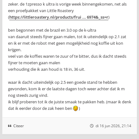
zeker. de 1zpresso k ultra is vorige week binnengekomen, net als
een proefpakket van Little Roastery
(
https://littleroastery.nl/products/frui ... 6974&_ss=r
)
ben begonnen met de brazil en 3.0 op de k-ultra
van daaruit steeds fijner gaan malen, tot ik uiteindelijk op 2.1 zat
en ik er met de robot met geen mogelijkheid nog koffie uit kon
krijgen.
veel van de koffies waren te zuur of te bitter, dus ik dacht steeds
fijner te moeten gaan malen
verhouding die ik aan houd is 18 in, 36 uit.
waar ik dacht uiteindelijk op 2.5 een goede stand te hebben
gevonden, kom ik er de laatste dagen toch weer achter dat ik m
nog steeds zurig vind.
ik blijf proberen tot ik de juiste smaak te pakken heb. (maar ik denk
dat ik eerder door de zak heen ben
)
Citeer
di 16 jun 2026, 21:14