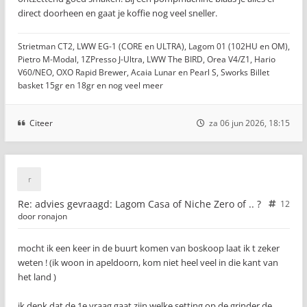
direct doorheen en gaat je koffie nog veel sneller.
Strietman CT2, LWW EG-1 (CORE en ULTRA), Lagom 01 (102HU en OM),
Pietro M-Modal, 1ZPresso J-Ultra, LWW The BIRD, Orea V4/Z1, Hario
V60/NEO, OXO Rapid Brewer, Acaia Lunar en Pearl S, Sworks Billet
basket 15gr en 18gr en nog veel meer
Citeer
za 06 jun 2026, 18:15
Re: advies gevraagd: Lagom Casa of Niche Zero of .. ?
12
door
ronajon
mocht ik een keer in de buurt komen van boskoop laat ik t zeker
weten ! (ik woon in apeldoorn, kom niet heel veel in die kant van
het land )
ik denk dat de 1e vraag gaat zijn welke setting op de grinder de