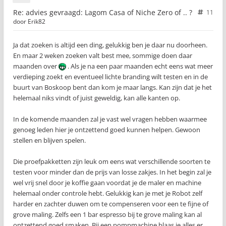
Re: advies gevraagd: Lagom Casa of Niche Zero of .. ?
11
door
Erik82
Ja dat zoeken is altijd een ding, gelukkig ben je daar nu doorheen.
En maar 2 weken zoeken valt best mee, sommige doen daar
maanden over
. Als je na een paar maanden echt eens wat meer
verdieping zoekt en eventueel lichte branding wilt testen en in de
buurt van Boskoop bent dan kom je maar langs. Kan zijn dat je het
helemaal niks vindt of juist geweldig, kan alle kanten op.
In de komende maanden zal je vast wel vragen hebben waarmee
genoeg leden hier je ontzettend goed kunnen helpen. Gewoon
stellen en blijven spelen.
Die proefpakketten zijn leuk om eens wat verschillende soorten te
testen voor minder dan de prijs van losse zakjes. In het begin zal je
wel vrij snel door je koffie gaan voordat je de maler en machine
helemaal onder controle hebt. Gelukkig kan je met je Robot zelf
harder en zachter duwen om te compenseren voor een te fijne of
grove maling. Zelfs een 1 bar espresso bij te grove maling kan al
ontzettend goed smaken. Bij een pompmachine blaas je alles er