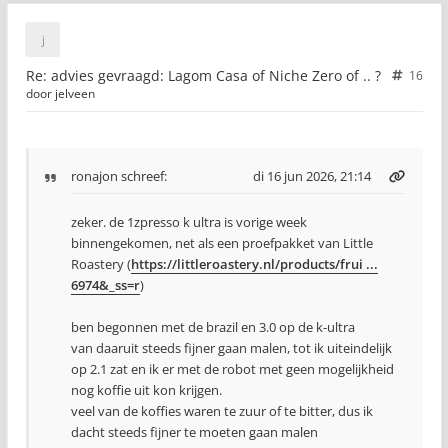
Re: advies gevraagd: Lagom Casa of Niche Zero of .. ?
16
door
jelveen
ronajon
schreef:
di 16 jun 2026, 21:14
zeker. de 1zpresso k ultra is vorige week
binnengekomen, net als een proefpakket van Little
Roastery (
https://littleroastery.nl/products/frui ...
6974&_ss=r
)
ben begonnen met de brazil en 3.0 op de k-ultra
van daaruit steeds fijner gaan malen, tot ik uiteindelijk
op 2.1 zat en ik er met de robot met geen mogelijkheid
nog koffie uit kon krijgen.
veel van de koffies waren te zuur of te bitter, dus ik
dacht steeds fijner te moeten gaan malen