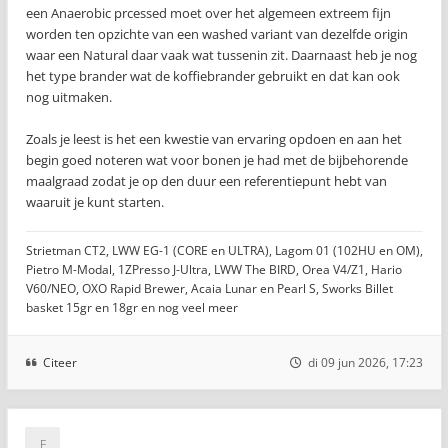
een Anaerobic prcessed moet over het algemeen extreem fijn
worden ten opzichte van een washed variant van dezelfde origin
waar een Natural daar vaak wat tussenin zit. Daarnaast heb je nog
het type brander wat de koffiebrander gebruikt en dat kan ook
nog uitmaken.
Zoals je leest is het een kwestie van ervaring opdoen en aan het
begin goed noteren wat voor bonen je had met de bijbehorende
maalgraad zodat je op den duur een referentiepunt hebt van
waaruit je kunt starten.
Strietman CT2, LWW EG-1 (CORE en ULTRA), Lagom 01 (102HU en OM),
Pietro M-Modal, 1ZPresso J-Ultra, LWW The BIRD, Orea V4/Z1, Hario
V60/NEO, OXO Rapid Brewer, Acaia Lunar en Pearl S, Sworks Billet
basket 15gr en 18gr en nog veel meer
Citeer
di 09 jun 2026, 17:23