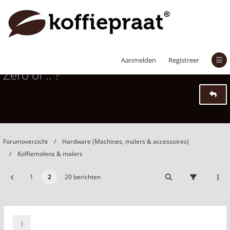
advies gevraagd: Lagom Casa of Niche
Aanmelden
Registreer
Zero of .. ?
Forumoverzicht
Hardware (Machines, malers & accessoires)
Koffiemolens & malers
1
2
20 berichten