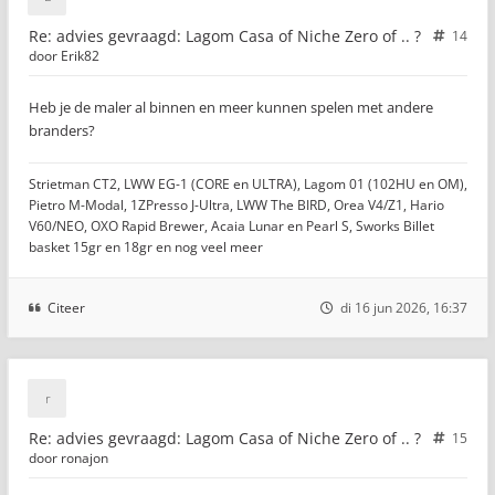
Re: advies gevraagd: Lagom Casa of Niche Zero of .. ?
14
door
Erik82
Heb je de maler al binnen en meer kunnen spelen met andere
branders?
Strietman CT2, LWW EG-1 (CORE en ULTRA), Lagom 01 (102HU en OM),
Pietro M-Modal, 1ZPresso J-Ultra, LWW The BIRD, Orea V4/Z1, Hario
V60/NEO, OXO Rapid Brewer, Acaia Lunar en Pearl S, Sworks Billet
basket 15gr en 18gr en nog veel meer
Citeer
di 16 jun 2026, 16:37
Re: advies gevraagd: Lagom Casa of Niche Zero of .. ?
15
door
ronajon