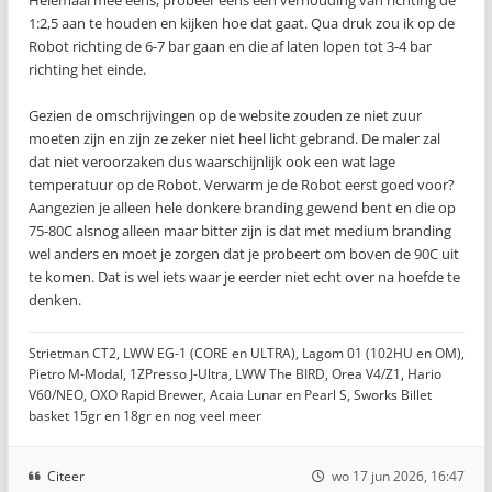
Helemaal mee eens, probeer eens een verhouding van richting de
1:2,5 aan te houden en kijken hoe dat gaat. Qua druk zou ik op de
Robot richting de 6-7 bar gaan en die af laten lopen tot 3-4 bar
richting het einde.
Gezien de omschrijvingen op de website zouden ze niet zuur
moeten zijn en zijn ze zeker niet heel licht gebrand. De maler zal
dat niet veroorzaken dus waarschijnlijk ook een wat lage
temperatuur op de Robot. Verwarm je de Robot eerst goed voor?
Aangezien je alleen hele donkere branding gewend bent en die op
75-80C alsnog alleen maar bitter zijn is dat met medium branding
wel anders en moet je zorgen dat je probeert om boven de 90C uit
te komen. Dat is wel iets waar je eerder niet echt over na hoefde te
denken.
Strietman CT2, LWW EG-1 (CORE en ULTRA), Lagom 01 (102HU en OM),
Pietro M-Modal, 1ZPresso J-Ultra, LWW The BIRD, Orea V4/Z1, Hario
V60/NEO, OXO Rapid Brewer, Acaia Lunar en Pearl S, Sworks Billet
basket 15gr en 18gr en nog veel meer
Citeer
wo 17 jun 2026, 16:47