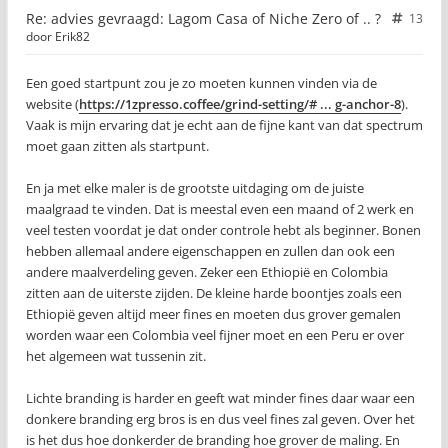
Re: advies gevraagd: Lagom Casa of Niche Zero of .. ?
13
door
Erik82
Een goed startpunt zou je zo moeten kunnen vinden via de
website (
https://1zpresso.coffee/grind-setting/# ... g-anchor-8
).
Vaak is mijn ervaring dat je echt aan de fijne kant van dat spectrum
moet gaan zitten als startpunt.
En ja met elke maler is de grootste uitdaging om de juiste
maalgraad te vinden. Dat is meestal even een maand of 2 werk en
veel testen voordat je dat onder controle hebt als beginner. Bonen
hebben allemaal andere eigenschappen en zullen dan ook een
andere maalverdeling geven. Zeker een Ethiopië en Colombia
zitten aan de uiterste zijden. De kleine harde boontjes zoals een
Ethiopië geven altijd meer fines en moeten dus grover gemalen
worden waar een Colombia veel fijner moet en een Peru er over
het algemeen wat tussenin zit.
Lichte branding is harder en geeft wat minder fines daar waar een
donkere branding erg bros is en dus veel fines zal geven. Over het
is het dus hoe donkerder de branding hoe grover de maling. En