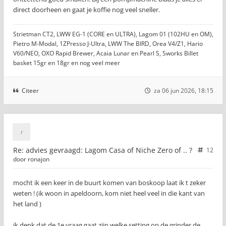
direct doorheen en gaat je koffie nog veel sneller.
Strietman CT2, LWW EG-1 (CORE en ULTRA), Lagom 01 (102HU en OM),
Pietro M-Modal, 1ZPresso J-Ultra, LWW The BIRD, Orea V4/Z1, Hario
V60/NEO, OXO Rapid Brewer, Acaia Lunar en Pearl S, Sworks Billet
basket 15gr en 18gr en nog veel meer
Citeer
za 06 jun 2026, 18:15
Re: advies gevraagd: Lagom Casa of Niche Zero of .. ?
12
door
ronajon
mocht ik een keer in de buurt komen van boskoop laat ik t zeker
weten ! (ik woon in apeldoorn, kom niet heel veel in die kant van
het land )
ik denk dat de 1e vraag gaat zijn welke setting op de grinder de