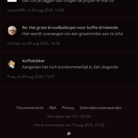
dan zou je zeggen dan mogen de prijzen er ook na
youssef88
,
zo 09 aug 2026, 19:49
Re: Het grote broodbaktopic voor koffie drinkende
Hier wordt overwogen om een graanmolen aan te scha
Dirk Jan
,
zo 09 aug 2026, 16:34
Koffiekikker
Aangezien het toch komkommertijd is. Een zingende
Frup
,
zo 09 aug 2026, 15:07
Forumoverzicht
V&A
Privacy
Gebruikersvoorwaarden
Alle tijden zijn
UTC+02:00
Het is momenteel ma 10 aug 2026, 07:02