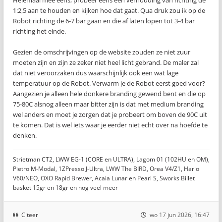
Helemaal mee eens, probeer eens een verhouding van richting de
1:2,5 aan te houden en kijken hoe dat gaat. Qua druk zou ik op de
Robot richting de 6-7 bar gaan en die af laten lopen tot 3-4 bar
richting het einde.
Gezien de omschrijvingen op de website zouden ze niet zuur
moeten zijn en zijn ze zeker niet heel licht gebrand. De maler zal
dat niet veroorzaken dus waarschijnlijk ook een wat lage
temperatuur op de Robot. Verwarm je de Robot eerst goed voor?
Aangezien je alleen hele donkere branding gewend bent en die op
75-80C alsnog alleen maar bitter zijn is dat met medium branding
wel anders en moet je zorgen dat je probeert om boven de 90C uit
te komen. Dat is wel iets waar je eerder niet echt over na hoefde te
denken.
Strietman CT2, LWW EG-1 (CORE en ULTRA), Lagom 01 (102HU en OM),
Pietro M-Modal, 1ZPresso J-Ultra, LWW The BIRD, Orea V4/Z1, Hario
V60/NEO, OXO Rapid Brewer, Acaia Lunar en Pearl S, Sworks Billet
basket 15gr en 18gr en nog veel meer
Citeer
wo 17 jun 2026, 16:47