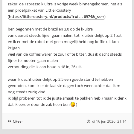
zeker. de 1zpresso k ultra is vorige week binnengekomen, net als
een proefpakket van Little Roastery
(
https://littleroastery.nl/products/frui ... 6974&_ss=r
)
ben begonnen met de brazil en 3.0 op de k-ultra
van daaruit steeds fijner gaan malen, tot ik uiteindelijk op 2.1 zat
en ik er met de robot met geen mogelijkheid nog koffie uit kon
krijgen.
veel van de koffies waren te zuur of te bitter, dus ik dacht steeds
fijner te moeten gaan malen
verhouding die ik aan houd is 18 in, 36 uit.
waar ik dacht uiteindelijk op 2.5 een goede stand te hebben
gevonden, kom ik er de laatste dagen toch weer achter dat ik m
nog steeds zurig vind.
ik blijf proberen tot ik de juiste smaak te pakken heb. (maar ik denk
dat ik eerder door de zak heen ben
)
Citeer
di 16 jun 2026, 21:14