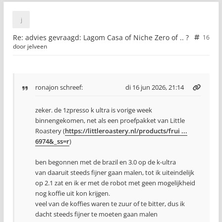
Re: advies gevraagd: Lagom Casa of Niche Zero of .. ?
16
door
jelveen
ronajon
schreef:
di 16 jun 2026, 21:14
zeker. de 1zpresso k ultra is vorige week
binnengekomen, net als een proefpakket van Little
Roastery (
https://littleroastery.nl/products/frui ...
6974&_ss=r
)
ben begonnen met de brazil en 3.0 op de k-ultra
van daaruit steeds fijner gaan malen, tot ik uiteindelijk
op 2.1 zat en ik er met de robot met geen mogelijkheid
nog koffie uit kon krijgen.
veel van de koffies waren te zuur of te bitter, dus ik
dacht steeds fijner te moeten gaan malen