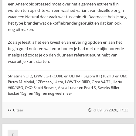
een Anaerobic prcessed moet over het algemeen extreem fijn
worden ten opzichte van een washed variant van dezelfde origin
waar een Natural daar vaak wat tussenin zit. Daarnaast heb je nog
het type brander wat de koffiebrander gebruikt en dat kan ook
nog uitmaken.
Zoals je leest is het een kwestie van ervaring opdoen en aan het
begin goed noteren wat voor bonen je had met de bijbehorende
maalgraad zodat je op den duur een referentiepunt hebt van
waaruit je kunt starten.
Strietman CT2, LWW EG-1 (CORE en ULTRA), Lagom 01 (102HU en OM),
Pietro M-Modal, 1ZPresso J-Ultra, LWW The BIRD, Orea V4/Z1, Hario
V60/NEO, OXO Rapid Brewer, Acaia Lunar en Pearl S, Sworks Billet
basket 15gr en 18gr en nog veel meer
Citeer
di 09 jun 2026, 17:23