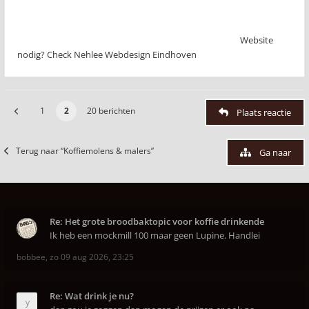
Website
nodig? Check Nehlee Webdesign Eindhoven
1
2
20 berichten
Plaats reactie
Terug naar “Koffiemolens & malers”
Ga naar
Re: Het grote broodbaktopic voor koffie drinkende
Ik heb een mockmill 100 maar geen Lupine. Handlei
bobbee
,
zo 09 aug 2026, 23:25
Re: Wat drink je nu?