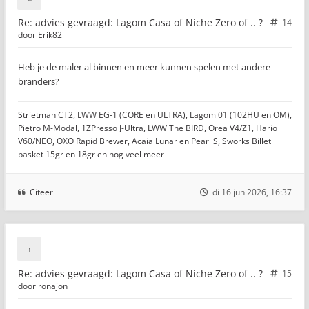
Re: advies gevraagd: Lagom Casa of Niche Zero of .. ?
14
door
Erik82
Heb je de maler al binnen en meer kunnen spelen met andere
branders?
Strietman CT2, LWW EG-1 (CORE en ULTRA), Lagom 01 (102HU en OM),
Pietro M-Modal, 1ZPresso J-Ultra, LWW The BIRD, Orea V4/Z1, Hario
V60/NEO, OXO Rapid Brewer, Acaia Lunar en Pearl S, Sworks Billet
basket 15gr en 18gr en nog veel meer
Citeer
di 16 jun 2026, 16:37
Re: advies gevraagd: Lagom Casa of Niche Zero of .. ?
15
door
ronajon