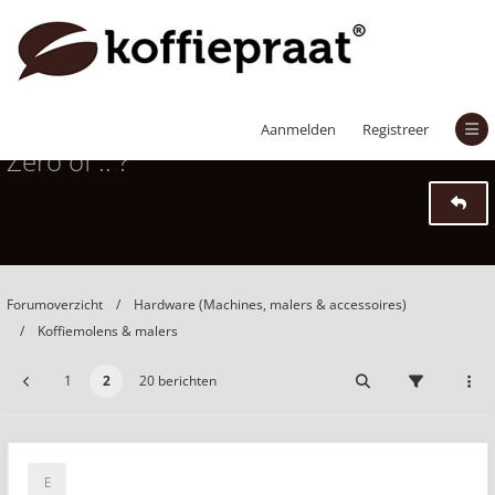
advies gevraagd: Lagom Casa of Niche
Aanmelden
Registreer
Zero of .. ?
Forumoverzicht
Hardware (Machines, malers & accessoires)
Koffiemolens & malers
1
2
20 berichten