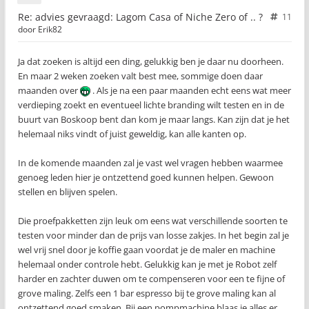
Re: advies gevraagd: Lagom Casa of Niche Zero of .. ?
11
door
Erik82
Ja dat zoeken is altijd een ding, gelukkig ben je daar nu doorheen.
En maar 2 weken zoeken valt best mee, sommige doen daar
maanden over
. Als je na een paar maanden echt eens wat meer
verdieping zoekt en eventueel lichte branding wilt testen en in de
buurt van Boskoop bent dan kom je maar langs. Kan zijn dat je het
helemaal niks vindt of juist geweldig, kan alle kanten op.
In de komende maanden zal je vast wel vragen hebben waarmee
genoeg leden hier je ontzettend goed kunnen helpen. Gewoon
stellen en blijven spelen.
Die proefpakketten zijn leuk om eens wat verschillende soorten te
testen voor minder dan de prijs van losse zakjes. In het begin zal je
wel vrij snel door je koffie gaan voordat je de maler en machine
helemaal onder controle hebt. Gelukkig kan je met je Robot zelf
harder en zachter duwen om te compenseren voor een te fijne of
grove maling. Zelfs een 1 bar espresso bij te grove maling kan al
ontzettend goed smaken. Bij een pompmachine blaas je alles er